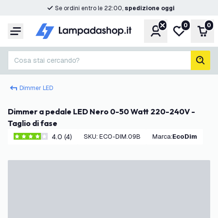
Se ordini entro le 22:00,
spedizione oggi
0
0
Account
Lista desider
Carr
Menu
Cosa stai cercando?
cerc
Dimmer LED
Dimmer a pedale LED Nero 0-50 Watt 220-240V -
Taglio di fase
4.0 (4)
SKU
:
ECO-DIM.09B
Marca
:
EcoDim
4 stelle di valutazione