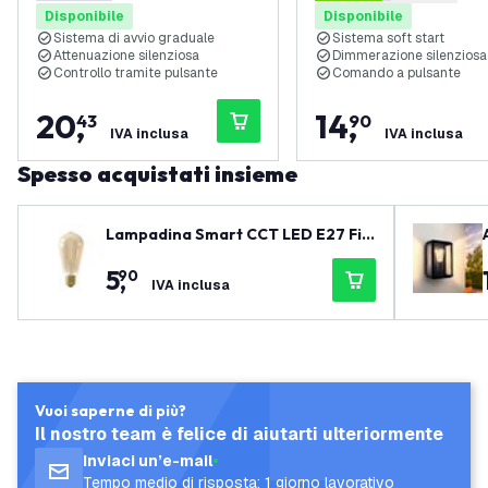
0 stelle di valutazione
4.4 stelle di valutazione
Disponibile
Disponibile
Sistema di avvio graduale
Sistema soft start
Attenuazione silenziosa
Dimmerazione silenziosa
Controllo tramite pulsante
Comando a pulsante
20
,
14
,
43
90
IVA inclusa
IVA inclusa
Spesso acquistati insieme
Lampadina Smart CCT LED E27 Fil
amento - 1800-3000K - Wifi - Dim
5
,
90
merabile - 7W
IVA inclusa
Vuoi saperne di più?
Il nostro team è felice di aiutarti ulteriormente
Inviaci un’e-mail
Tempo medio di risposta: 1 giorno lavorativo