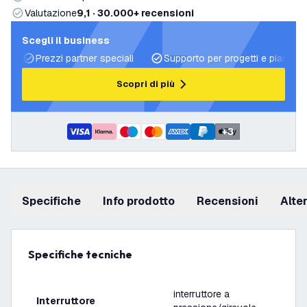
Valutazione
9,1 · 30.000+ recensioni
Scegli il business
Prezzi partner speciali
Supporto per progetti e piani di 
Scopri di più
+
3
Specifiche
info prodotto
recensioni
Alt
Specifiche tecniche
interruttore a
Interruttore