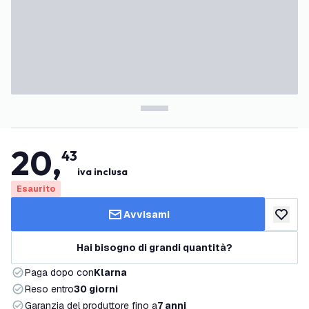
20
,
43
iva inclusa
Esaurito
Avvisami
aggiungi 
Hai bisogno di grandi quantità?
Paga dopo con
Klarna
Reso entro
30 giorni
Garanzia del produttore fino a
7 anni