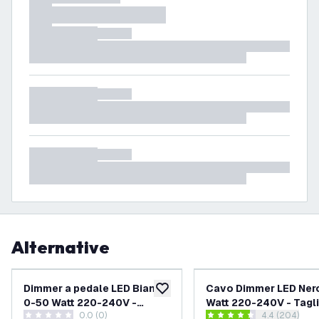
Alternative
Dimmer a pedale LED Bianco
Cavo Dimmer LED Ner
aggiungi alla lista desideri
0-50 Watt 220-240V -
Watt 220-240V - Tagli
0.0 (0)
apri il casse
4.4 (204)
Taglio di fase
fase