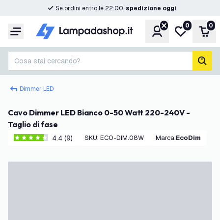
Se ordini entro le 22:00,
spedizione oggi
0
0
Account
Lista desider
Carr
Menu
Cosa stai cercando?
cerc
Dimmer LED
Cavo Dimmer LED Bianco 0-50 Watt 220-240V -
Taglio di fase
4.4 (9)
SKU
:
ECO-DIM.08W
Marca
:
EcoDim
4.4 stelle di valutazione