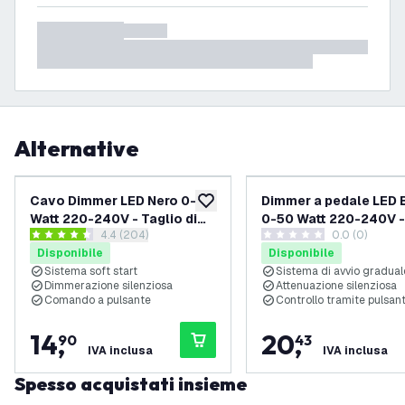
Alternative
Cavo Dimmer LED Nero 0-50
Dimmer a pedale LED 
aggiungi alla lista desideri
Watt 220-240V - Taglio di
0-50 Watt 220-240V -
apri il cassetto delle recensioni
4.4 (204)
0.0 (0)
fase
Taglio di fase
4.4 stelle di valutazione
0 stelle di valutazione
Disponibile
Disponibile
Sistema soft start
Sistema di avvio gradual
Dimmerazione silenziosa
Attenuazione silenziosa
Comando a pulsante
Controllo tramite pulsan
14
,
20
,
90
43
IVA inclusa
IVA inclusa
Spesso acquistati insieme