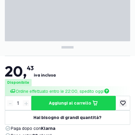
20
,
43
iva inclusa
Disponibile
Ordine effettuato entro le 22:00, spedito oggi
-
+
aggiungi al carrello
Riduci quantità
Aumenta quantità
aggiungi 
Hai bisogno di grandi quantità?
Paga dopo con
Klarna