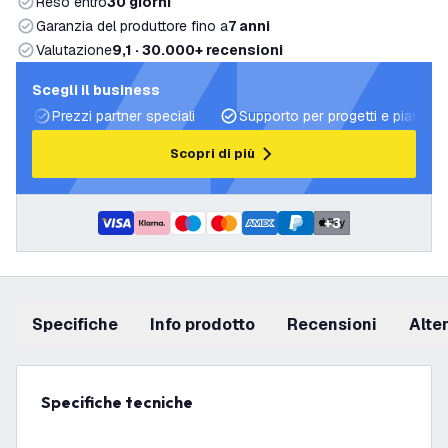
Reso entro
30 giorni
Garanzia del produttore fino a
7 anni
Valutazione
9,1 · 30.000+ recensioni
Scegli il business
Prezzi partner speciali
Supporto per progetti e piani di 
Scopri di più
+
3
Specifiche
info prodotto
recensioni
Alt
Specifiche tecniche