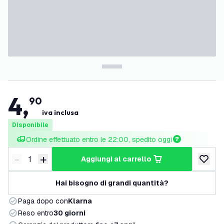
4
,
90
iva inclusa
Disponibile
Ordine effettuato entro le 22:00, spedito oggi
-
+
aggiungi al carrello
Riduci quantità
Aumenta quantità
aggiungi 
Hai bisogno di grandi quantità?
Paga dopo con
Klarna
Reso entro
30 giorni