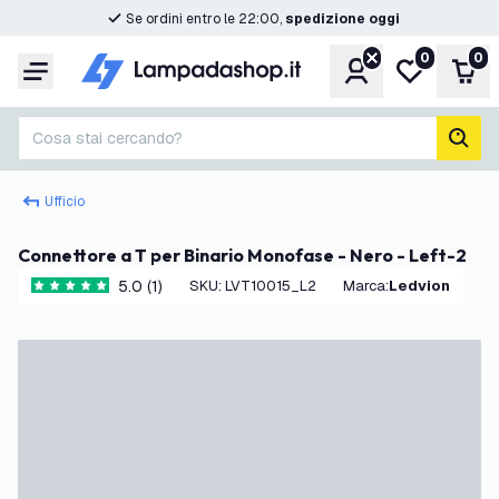
Se ordini entro le 22:00,
spedizione oggi
0
0
Account
Lista desider
Carr
Menu
Cosa stai cercando?
cerc
Ufficio
Connettore a T per Binario Monofase - Nero - Left-2
5.0 (1)
SKU
:
LVT10015_L2
Marca
:
Ledvion
5 stelle di valutazione