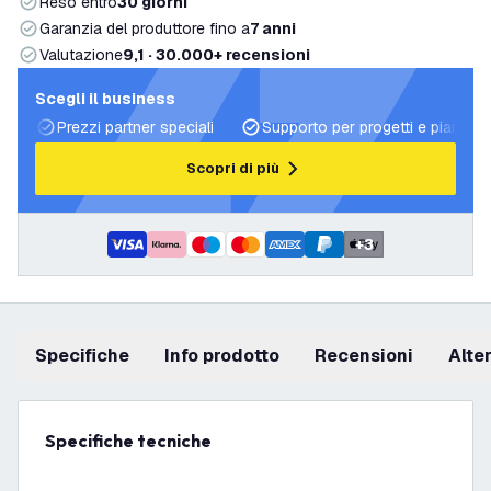
Reso entro
30 giorni
Garanzia del produttore fino a
7 anni
Valutazione
9,1 · 30.000+ recensioni
Scegli il business
Prezzi partner speciali
Supporto per progetti e piani di 
Scopri di più
+
3
Specifiche
info prodotto
recensioni
Alt
Specifiche tecniche