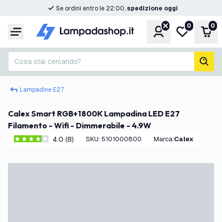
Se ordini entro le 22:00,
spedizione oggi
0
0
Account
Lista desider
Carr
Menu
Cosa stai cercando?
cerc
Lampadine E27
Calex Smart RGB+1800K Lampadina LED E27
Filamento - Wifi - Dimmerabile - 4.9W
4.0 (8)
SKU
:
5101000800
Marca
:
Calex
4 stelle di valutazione