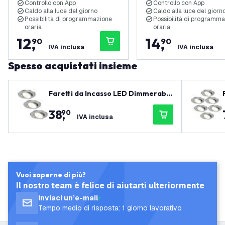
Controllo con App
Controllo con App
Caldo alla luce del giorno
Caldo alla luce del giorn
Possibilità di programmazione
Possibilità di programm
oraria
oraria
12
,
14
,
90
90
IVA inclusa
IVA inclusa
Spesso acquistati insieme
Faretti da Incasso LED Dimmerabili
Inox - IP65 - 7W - CCT - ø90mm - 5
38
,
90
anni di garanzia - Adatto per il bag
a
IVA inclusa
no
Vuoi saperne di più?
Il nostro team è felice di aiutarti ulteriormente
Inviaci un’e-mail
Tempo medio di risposta: 1 giorno lavorativo