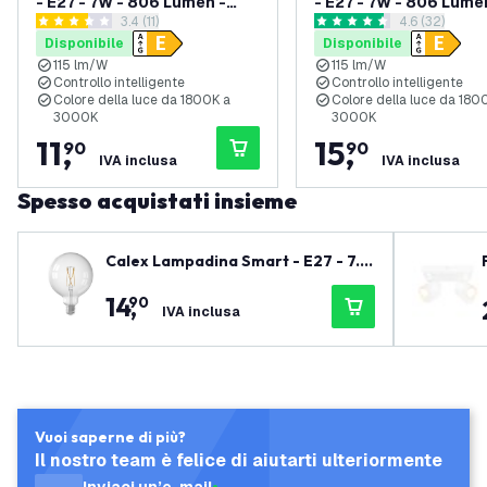
- E27 - 7W - 806 Lumen -
- E27 - 7W - 806 Lume
apri il cassetto delle recensioni
3.4 (11)
apri il casset
4.6 (32)
1800K - 3000K
1800K - 3000K
3.4 stelle di valutazione
4.6 stelle di valutazione
Disponibile
Disponibile
115 lm/W
115 lm/W
Controllo intelligente
Controllo intelligente
Colore della luce da 1800K a
Colore della luce da 180
3000K
3000K
11
,
15
,
90
90
IVA inclusa
IVA inclusa
Spesso acquistati insieme
Calex Lampadina Smart - E27 - 7.5
W - 1055 Lumen - 1800K-3000K
14
,
90
IVA inclusa
Vuoi saperne di più?
Il nostro team è felice di aiutarti ulteriormente