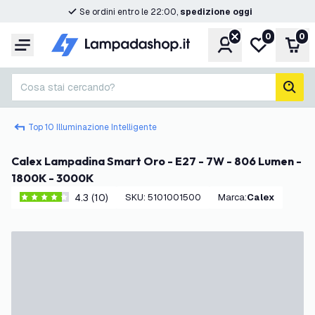
Se ordini entro le 22:00,
spedizione oggi
0
0
Account
Lista desider
Carr
Menu
Cosa stai cercando?
cerc
Top 10 Illuminazione Intelligente
Calex Lampadina Smart Oro - E27 - 7W - 806 Lumen -
1800K - 3000K
4.3 (10)
SKU
:
5101001500
Marca
:
Calex
4.3 stelle di valutazione