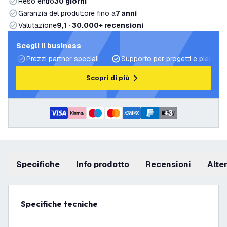
Reso entro
30 giorni
Garanzia del produttore fino a
7 anni
Valutazione
9,1 · 30.000+ recensioni
Scegli il business
Prezzi partner speciali
Supporto per progetti e piani di 
Scopri di più
+
3
Specifiche
info prodotto
recensioni
Alt
Specifiche tecniche