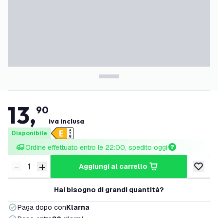
13
,
90
iva inclusa
Disponibile
Ordine effettuato entro le 22:00, spedito oggi
-
+
aggiungi al carrello
Riduci quantità
Aumenta quantità
aggiungi 
Hai bisogno di grandi quantità?
Paga dopo con
Klarna