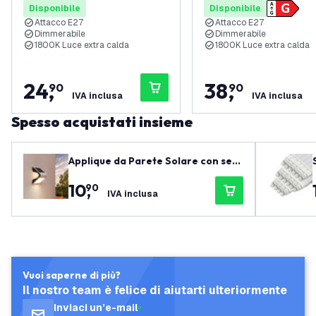
Disponibile
Disponibile
Attacco E27
Attacco E27
Dimmerabile
Dimmerabile
1800K Luce extra calda
1800K Luce extra calda
24
,
38
,
90
90
IVA inclusa
IVA inclusa
Spesso acquistati insieme
Applique da Parete Solare con sen
sore di movimento - Bianco - 1,5W -
10
,
90
3000K
IVA inclusa
Vuoi saperne di più?
Il nostro team è felice di aiutarti ulteriormente
Inviaci un’e-mail