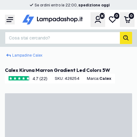
Se ordini entro le 22:00,
spedizione oggi
0
0
Account
Lista desider
Carr
Menu
Cosa stai cercando?
cerc
Lampadine Calex
Calex Kiruna Marron Gradient Led Colors 5W
4.7 (22)
SKU
:
426254
Marca
:
Calex
4.7 stelle di valutazione