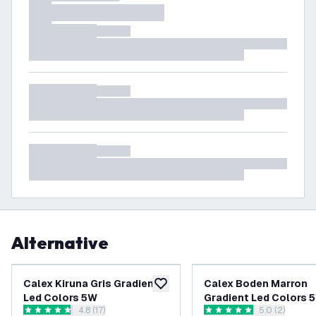
Alternative
Calex Kiruna Gris Gradient
Calex Boden Marron
aggiungi alla lista desideri
Led Colors 5W
Gradient Led Colors 
apri il cassetto delle recensioni
4.8 (17)
apri il casset
5.0 (2)
4.8 stelle di valutazione
5 stelle di valutazione