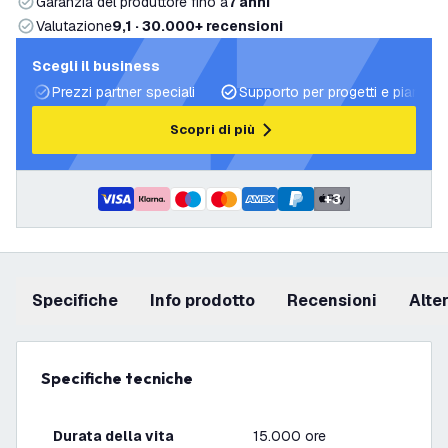
Garanzia del produttore fino a
7 anni
Valutazione
9,1 · 30.000+ recensioni
Scegli il business
Prezzi partner speciali
Supporto per progetti e piani di 
Scopri di più
+
3
Specifiche
info prodotto
recensioni
Alt
Specifiche tecniche
Durata della vita
15.000 ore