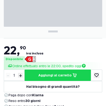
22
,
90
iva inclusa
Disponibile
Ordine effettuato entro le 22:00, spedito oggi
-
+
aggiungi al carrello
Riduci quantità
Aumenta quantità
aggiungi 
Hai bisogno di grandi quantità?
Paga dopo con
Klarna
Reso entro
30 giorni