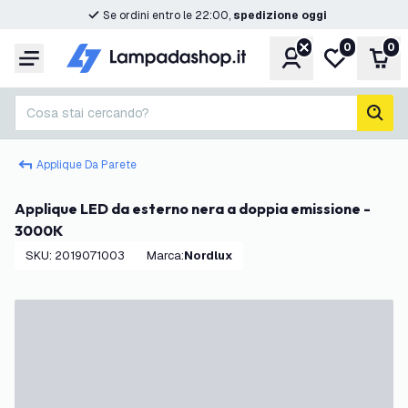
Se ordini entro le 22:00,
spedizione oggi
0
0
Account
Lista desider
Carr
Menu
Cosa stai cercando?
cerc
Applique Da Parete
Applique LED da esterno nera a doppia emissione -
3000K
SKU
:
2019071003
Marca
:
Nordlux