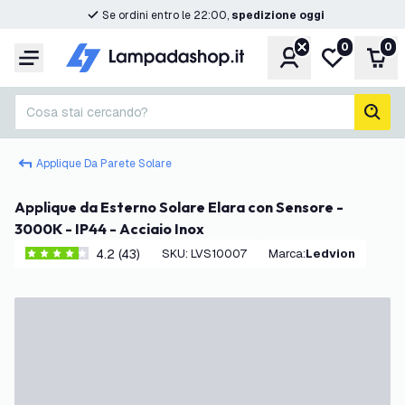
Se ordini entro le 22:00,
spedizione oggi
0
0
Account
Lista desider
Carr
Menu
Cosa stai cercando?
cerc
Applique Da Parete Solare
Applique da Esterno Solare Elara con Sensore -
3000K - IP44 - Acciaio Inox
4.2 (43)
SKU
:
LVS10007
Marca
:
Ledvion
4.2 stelle di valutazione