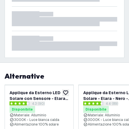
Alternative
Applique da Esterno LED
Applique da Esterno 
aggiungi alla lista desideri
Solare con Sensore - Elara -
Solare - Elara - Nero -
apri il cassetto delle recensioni
4.3 (90)
apri il casset
4.4 (89)
Nero - 3000K - 150 Lumen -
3000K - IP44
4.3 stelle di valutazione
4.4 stelle di valutazione
Disponibile
Disponibile
IP44
Materiale: Alluminio
Materiale: Alluminio
3000K - Luce bianca calda
3000K - Luce bianca ca
Alimentazione 100% solare
Alimentazione 100% sola