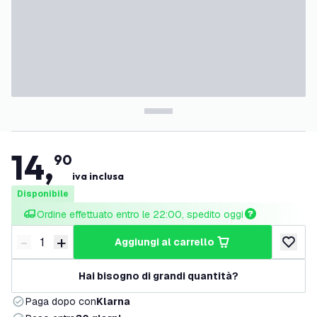
14
,
90
iva inclusa
Disponibile
Ordine effettuato entro le 22:00, spedito oggi
-
+
aggiungi al carrello
Riduci quantità
Aumenta quantità
aggiungi 
Hai bisogno di grandi quantità?
Paga dopo con
Klarna