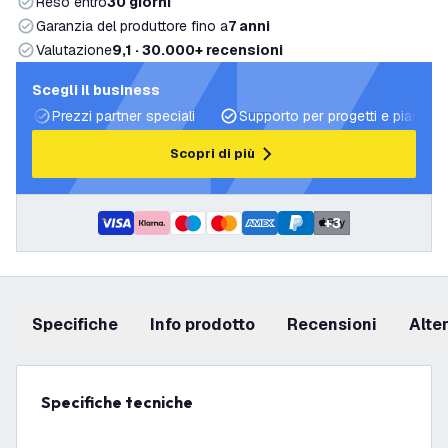
Reso entro
30 giorni
Garanzia del produttore fino a
7 anni
Valutazione
9,1 · 30.000+ recensioni
Scegli il business
Prezzi partner speciali
Supporto per progetti e piani di 
Scopri di più
+
3
Specifiche
info prodotto
recensioni
Alt
Specifiche tecniche