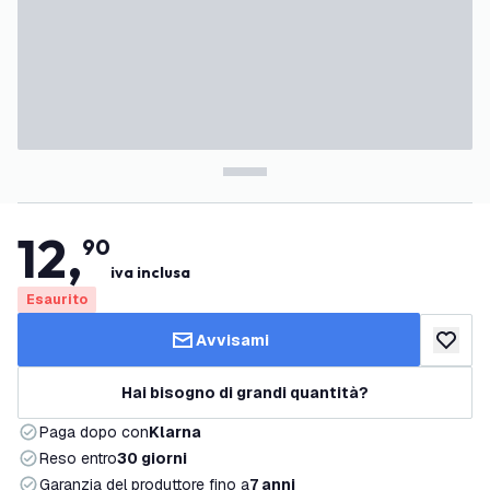
12
,
90
iva inclusa
Esaurito
Avvisami
aggiungi 
Hai bisogno di grandi quantità?
Paga dopo con
Klarna
Reso entro
30 giorni
Garanzia del produttore fino a
7 anni