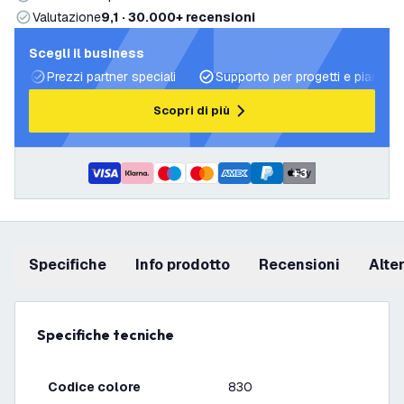
Valutazione
9,1 · 30.000+ recensioni
Scegli il business
Prezzi partner speciali
Supporto per progetti e piani di 
Scopri di più
+
3
Specifiche
info prodotto
recensioni
Alt
Specifiche tecniche
Codice colore
830