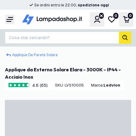
Se ordini entro le 22:00,
spedizione oggi
0
0
Account
Lista desider
Carr
Menu
Cosa stai cercando?
cerc
Applique Da Parete Solare
Applique da Esterno Solare Elara - 3000K - IP44 -
Acciaio Inox
4.6 (65)
SKU
:
LVS10005
Marca
:
Ledvion
4.6 stelle di valutazione