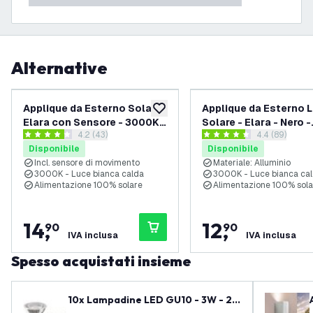
Alternative
Applique da Esterno Solare
Applique da Esterno 
aggiungi alla lista desideri
Elara con Sensore - 3000K -
Solare - Elara - Nero -
apri il cassetto delle recensioni
4.2 (43)
apri il casset
4.4 (89)
IP44 - Acciaio Inox
3000K - IP44
4.2 stelle di valutazione
4.4 stelle di valutazione
Disponibile
Disponibile
Incl. sensore di movimento
Materiale: Alluminio
3000K - Luce bianca calda
3000K - Luce bianca ca
Alimentazione 100% solare
Alimentazione 100% sola
14
,
12
,
90
90
IVA inclusa
IVA inclusa
Spesso acquistati insieme
10x Lampadine LED GU10 - 3W - 27