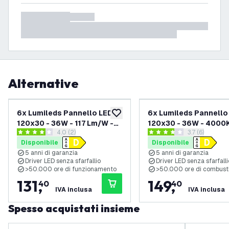
Alternative
6x Lumileds Pannello LED
6x Lumileds Pannello
aggiungi alla lista desideri
120x30 - 36W - 117 Lm/W -
120x30 - 36W - 4000K
apri il cassetto delle recensioni
4.0 (2)
apri il cassett
3.7 (6)
3000K - UGR <22 - 5 anni di
lm/W - UGR <22 - 5 ann
4 stelle di valutazione
3.7 stelle di valutazione
Disponibile
Disponibile
garanzia
garanzia
5 anni di garanzia
5 anni di garanzia
Driver LED senza sfarfallio
Driver LED senza sfarfalli
>50.000 ore di funzionamento
>50.000 ore di combust
131
,
149
,
40
40
IVA inclusa
IVA inclusa
Spesso acquistati insieme