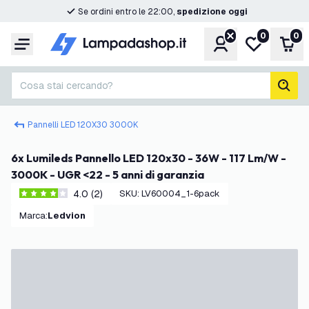
Se ordini entro le 22:00,
spedizione oggi
0
0
Account
Lista desider
Carr
Menu
Cosa stai cercando?
cerc
Pannelli LED 120X30 3000K
6x Lumileds Pannello LED 120x30 - 36W - 117 Lm/W -
3000K - UGR <22 - 5 anni di garanzia
4.0 (2)
SKU
:
LV60004_1-6pack
4 stelle di valutazione
Marca
:
Ledvion