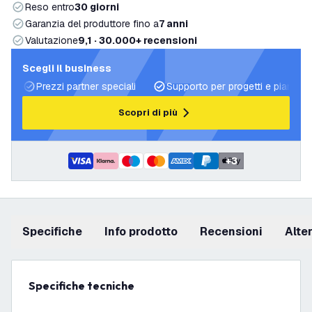
Reso entro
30 giorni
Garanzia del produttore fino a
7 anni
Valutazione
9,1 · 30.000+ recensioni
Scegli il business
Prezzi partner speciali
Supporto per progetti e piani di 
Scopri di più
+
3
Specifiche
info prodotto
recensioni
Alt
Specifiche tecniche