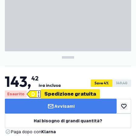
143
,
42
Save 4%
149,40
iva inclusa
Spedizione gratuita
Esaurito
Avvisami
aggiungi 
Hai bisogno di grandi quantità?
Paga dopo con
Klarna