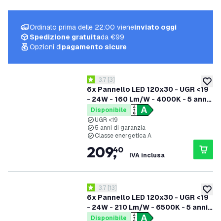
Ordinato prima delle 22:00 viene
inviato oggi
Spedizione gratuita
da €99
Opzioni di
pagamento sicure
apri il cassetto delle recensioni
3.7
[
3
]
3.7 stelle di valutazione
aggiung
6x Pannello LED 120x30 - UGR <19
- 24W - 160 Lm/W - 4000K - 5 anni
di garanzia - Classe energetica A
Disponibile
UGR <19
5 anni di garanzia
Classe energetica A
209
,
40
IVA inclusa
apri il cassetto delle recensioni
3.7
[
13
]
3.7 stelle di valutazione
aggiung
6x Pannello LED 120x30 - UGR <19
- 24W - 210 Lm/W - 6500K - 5 anni
di garanzia - Classe energetica A
Disponibile