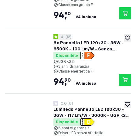
3 anni di garanzia
Classe energetica F
94
,
90
IVA inclusa
apri il cassetto delle recensioni
4.1
[
18
]
4.1 stelle di valutazione
aggiung
6x Pannello LED 120x30 - 36W -
6500K - 100 Lm/W - Senza
sfarfallio - UGR <22 - 3 anni di
Disponibile
garanzia
UGR <22
3 anni di garanzia
Classe energetica F
94
,
90
IVA inclusa
0.0
[
0
]
0 stelle di valutazione
aggiung
Lumileds Pannello LED 120x30 -
36W - 117 Lm/W - 3000K - UGR <22
- 5 anni di garanzia - Incluso Driver
Disponibile
LED Dimmerabile
5 anni di garanzia
Driver LED senza sfarfallio