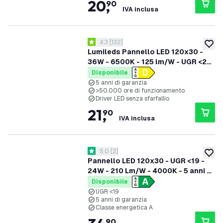
20
,
90
IVA inclusa
apri il cassetto delle recensioni
4.3
[
132
]
4.3 stelle di valutazione
aggiung
Lumileds Pannello LED 120x30 -
36W - 6500K - 125 lm/W - UGR <22
- 5 anni di garanzia
Disponibile
5 anni di garanzia
>50.000 ore di funzionamento
Driver LED senza sfarfallio
21
,
90
IVA inclusa
apri il cassetto delle recensioni
5.0
[
2
]
5 stelle di valutazione
aggiung
Pannello LED 120x30 - UGR <19 -
24W - 210 Lm/W - 4000K - 5 anni di
garanzia - Classe energetica A
Disponibile
UGR <19
5 anni di garanzia
Classe energetica A
90