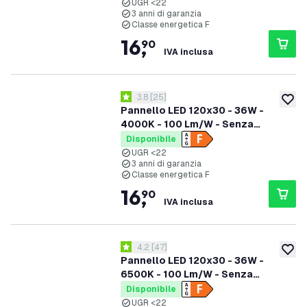
garanzia
UGR <22
3 anni di garanzia
Classe energetica F
16
,
90
IVA inclusa
apri il cassetto delle recensioni
3.8
[
25
]
3.8 stelle di valutazione
aggiung
Pannello LED 120x30 - 36W -
4000K - 100 Lm/W - Senza
sfarfallio - UGR <22 - 3 anni di
Disponibile
garanzia
UGR <22
3 anni di garanzia
Classe energetica F
16
,
90
IVA inclusa
apri il cassetto delle recensioni
4.2
[
47
]
4.2 stelle di valutazione
aggiung
Pannello LED 120x30 - 36W -
6500K - 100 Lm/W - Senza
sfarfallio - UGR <22 - 3 anni di
Disponibile
garanzia
UGR <22