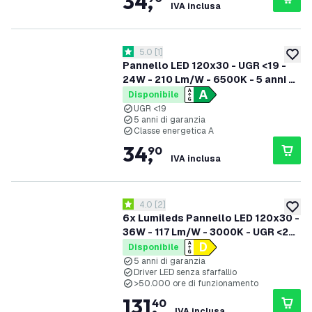
34
,
IVA inclusa
apri il cassetto delle recensioni
5.0
[
1
]
5 stelle di valutazione
aggiung
Pannello LED 120x30 - UGR <19 -
24W - 210 Lm/W - 6500K - 5 anni di
garanzia - Classe energetica A
Disponibile
UGR <19
5 anni di garanzia
Classe energetica A
34
,
90
IVA inclusa
apri il cassetto delle recensioni
4.0
[
2
]
4 stelle di valutazione
aggiung
6x Lumileds Pannello LED 120x30 -
36W - 117 Lm/W - 3000K - UGR <22
- 5 anni di garanzia
Disponibile
5 anni di garanzia
Driver LED senza sfarfallio
>50.000 ore di funzionamento
131
,
40
IVA inclusa