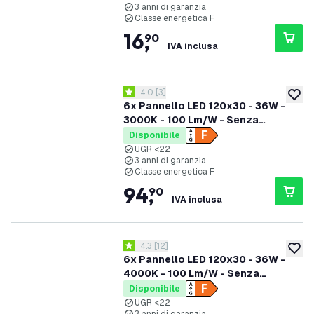
3 anni di garanzia
Classe energetica F
16
,
90
IVA inclusa
apri il cassetto delle recensioni
4.0
[
3
]
4 stelle di valutazione
aggiung
6x Pannello LED 120x30 - 36W -
3000K - 100 Lm/W - Senza
sfarfallio - UGR <22 - 3 anni di
Disponibile
garanzia
UGR <22
3 anni di garanzia
Classe energetica F
94
,
90
IVA inclusa
apri il cassetto delle recensioni
4.3
[
12
]
4.3 stelle di valutazione
aggiung
6x Pannello LED 120x30 - 36W -
4000K - 100 Lm/W - Senza
sfarfallio - UGR <22 - 3 anni di
Disponibile
garanzia
UGR <22