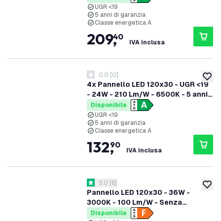
UGR <19
5 anni di garanzia
Classe energetica A
209
,
40
IVA inclusa
0.0
[
0
]
0 stelle di valutazione
aggiung
4x Pannello LED 120x30 - UGR <19
- 24W - 210 Lm/W - 6500K - 5 anni
di garanzia - Classe energetica A
Disponibile
UGR <19
5 anni di garanzia
Classe energetica A
132
,
90
IVA inclusa
apri il cassetto delle recensioni
5.0
[
6
]
5 stelle di valutazione
aggiung
Pannello LED 120x30 - 36W -
3000K - 100 Lm/W - Senza
sfarfallio - UGR <22 - 3 anni di
Disponibile