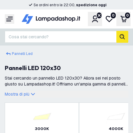
Se ordini entro le 22:00,
spedizione oggi
0
0
Account
Lista desider
Carr
Menu
Cosa stai cercando?
cerc
Pannelli Led
Pannelli LED 120x30
Stai cercando un pannello LED 120x30? Allora sei nel posto
giusto su Lampadashop.it! Offriamo un'ampia gamma di pannelli
LED professionali 120x30 con diverse temperature di colore e
Mostra di più
diverse classi di
3000K
4000K