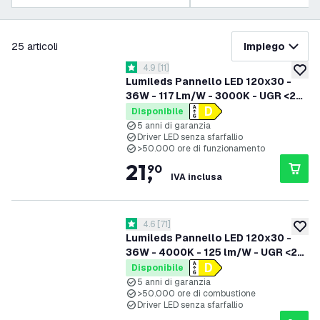
filtra
25
articoli
Impiego
apri il cassetto delle recensioni
4.9
[
11
]
4.9 stelle di valutazione
aggiung
Lumileds Pannello LED 120x30 -
36W - 117 Lm/W - 3000K - UGR <22
- 5 anni di garanzia
Disponibile
5 anni di garanzia
Driver LED senza sfarfallio
>50.000 ore di funzionamento
21
,
90
IVA inclusa
apri il cassetto delle recensioni
4.6
[
71
]
4.6 stelle di valutazione
aggiung
Lumileds Pannello LED 120x30 -
36W - 4000K - 125 lm/W - UGR <22
- 5 anni di garanzia
Disponibile
5 anni di garanzia
>50.000 ore di combustione
Driver LED senza sfarfallio