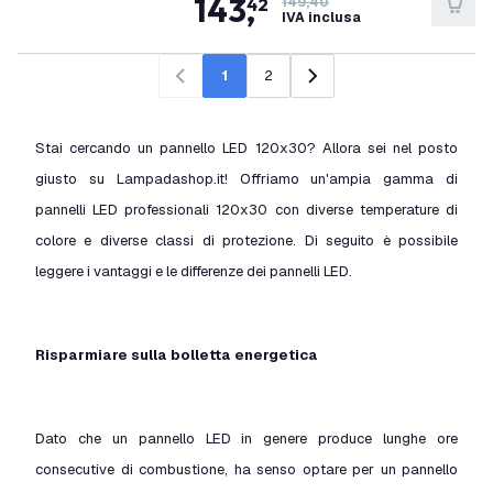
143
,
42
149,40
IVA inclusa
1
2
Precedente
Successivo
Stai cercando un pannello LED 120x30? Allora sei nel posto
giusto su Lampadashop.it! Offriamo un'ampia gamma di
pannelli LED professionali 120x30 con diverse temperature di
colore e diverse classi di protezione. Di seguito è possibile
leggere i vantaggi e le differenze dei pannelli LED.
Risparmiare sulla bolletta energetica
Dato che un pannello LED in genere produce lunghe ore
consecutive di combustione, ha senso optare per un pannello