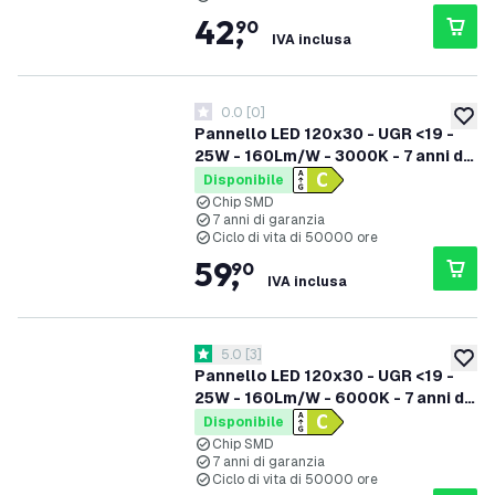
42
,
90
IVA inclusa
0.0
[
0
]
0 stelle di valutazione
aggiung
Pannello LED 120x30 - UGR <19 -
25W - 160Lm/W - 3000K - 7 anni di
garanzia - Classe Energetica C
Disponibile
Chip SMD
7 anni di garanzia
Ciclo di vita di 50000 ore
59
,
90
IVA inclusa
apri il cassetto delle recensioni
5.0
[
3
]
5 stelle di valutazione
aggiung
Pannello LED 120x30 - UGR <19 -
25W - 160Lm/W - 6000K - 7 anni di
garanzia - Classe Energetica C
Disponibile
Chip SMD
7 anni di garanzia
Ciclo di vita di 50000 ore