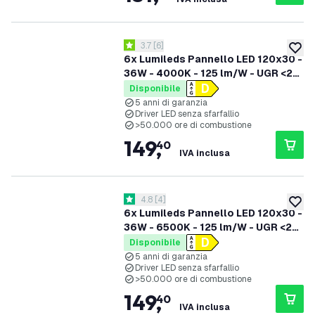
apri il cassetto delle recensioni
3.7
[
6
]
3.7 stelle di valutazione
aggiung
6x Lumileds Pannello LED 120x30 -
36W - 4000K - 125 lm/W - UGR <22
- 5 anni di garanzia
Disponibile
5 anni di garanzia
Driver LED senza sfarfallio
>50.000 ore di combustione
149
,
40
IVA inclusa
apri il cassetto delle recensioni
4.8
[
4
]
4.8 stelle di valutazione
aggiung
6x Lumileds Pannello LED 120x30 -
36W - 6500K - 125 lm/W - UGR <22
- 5 anni di garanzia
Disponibile
5 anni di garanzia
Driver LED senza sfarfallio
>50.000 ore di combustione
149
,
40
IVA inclusa