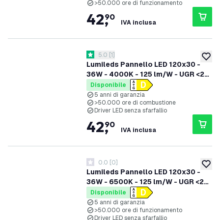
>50.000 ore di funzionamento
42
,
90
IVA inclusa
apri il cassetto delle recensioni
5.0
[
1
]
5 stelle di valutazione
aggiung
Lumileds Pannello LED 120x30 -
36W - 4000K - 125 lm/W - UGR <22
- 5 anni di garanzia - Incluso Driver
Disponibile
LED Dimmerabile
5 anni di garanzia
>50.000 ore di combustione
Driver LED senza sfarfallio
42
,
90
IVA inclusa
0.0
[
0
]
0 stelle di valutazione
aggiung
Lumileds Pannello LED 120x30 -
36W - 6500K - 125 lm/W - UGR <22
- 5 anni di garanzia - Incluso Driver
Disponibile
LED Dimmerabile
5 anni di garanzia
>50.000 ore di funzionamento
Driver LED senza sfarfallio