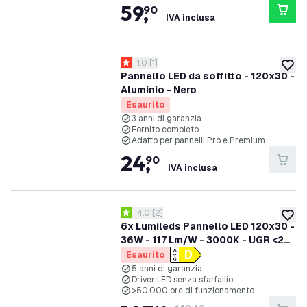
59
,
90
IVA inclusa
apri il cassetto delle recensioni
1.0
[
1
]
1 stelle di valutazione
aggiung
Pannello LED da soffitto - 120x30 -
Aluminio - Nero
Esaurito
3 anni di garanzia
Fornito completo
Adatto per pannelli Pro e Premium
24
,
90
IVA inclusa
apri il cassetto delle recensioni
4.0
[
2
]
4 stelle di valutazione
aggiung
6x Lumileds Pannello LED 120x30 -
36W - 117 Lm/W - 3000K - UGR <22
- 5 anni di garanzia
Esaurito
5 anni di garanzia
Driver LED senza sfarfallio
>50.000 ore di funzionamento