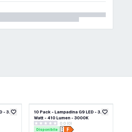
 - 3.8
10 Pack - Lampadina G9 LED - 3.3
Ca
aggiungi alla lista desideri
aggiungi alla lis
Watt - 410 Lumen - 3000K
3W
0.0 (0)
0 stelle di valutazione
0 st
Disponibile
Di