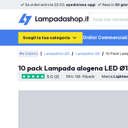
Se ordini entro le 22:00,
spedizione oggi
Reso in
30 gior
Ordini Commerciali
Scegli la tua categoria
Indietro
Lampadine LED
Lampadine G9
10 Pack Lamp
10 pack Lampada alogena LED Ø1
5.0 (2)
SKU
:
G9-10pack
Marca
:
Lighte
5 stelle di valutazione