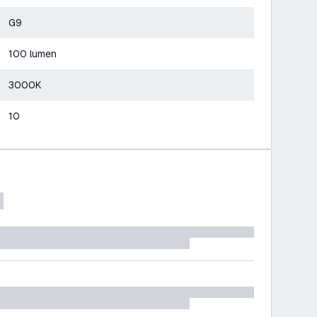
G9
100 lumen
3000K
10