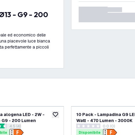
eale ed economico delle
una piacevole luce bianca
a perfettamente a piccoli
 alogena LED - 2W -
10 Pack - Lampadina G9 LED
ideri
aggiungi alla lista desideri
 G9 - 200 Lumen
Watt - 470 Lumen - 3000K
apri il cassetto delle recensioni
4.5 (4)
0.0 (0)
 di valutazione
0 stelle di valutazione
bile
Disponibile