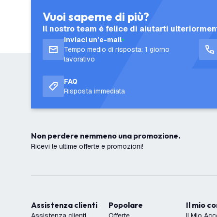
Vuoi saperne di più?
Il nostro team è felice di aiutarti ulteriormen
Inviaci un’e-mail
Tempo medio di risposta: 1 giorno
lavorativo
FAQ
Risposta immediata
Non perdere nemmeno una promozione.
Ricevi le ultime offerte e promozioni!
Assistenza clienti
Popolare
Il mio c
Assistenza clienti
Offerte
Il Mio Ac