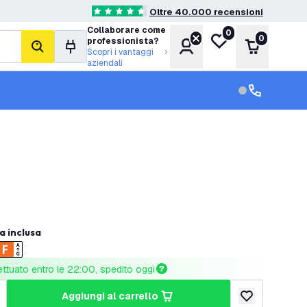
Oltre 40.000 recensioni
4.6 stelle di valutazione
Collaborare come
0
Lista desideri
0
professionista?
Account
Carrello
cerca
Scopri i vantaggi
aziendali
Servizio clien
Assistenza cl
a inclusa
ettuato entro le 22:00, spedito oggi
aggiungi al carrello
tità
umenta quantità
aggiungi alla lis