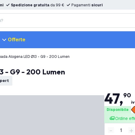
ni
Spedizione gratuita
da 99 €
Pagamenti
sicuri
Offerte
ada Alogena LED Ø13 - G9 - 200 Lumen
3 - G9 - 200 Lumen
xpert
47
,
90
iv
Disponibile
Ordine eff
-
+
Riduci quan
A