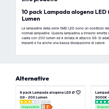
10 pack Lampada alogena LED Ø13 - G9 - 200
Lumen
Le lampadine della serie SMD LED sono un sostituto id
normali lampadine. Questa lampadina a innesto emette 
calda con 200 lumen ed è dotata di attacco G9. Si adatt
impianti e ha anche una bassa dissipazione di calore.
Alternative
6 pack Lampada alogena LED Ø13 -
Lampada
aggiungi alla lista des
G9 - 200 Lumen
3000K -
apri il cassetto delle recensioni
3.0 (2)
3 stelle di valutazione
4.5 stelle
Disponibile
Disponi