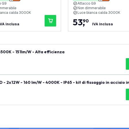
o G9
Attacco G9
mmerabile
Non dimmerabile
ianca calda 3000K
Luce bianca calda 3000K
53
,
90
IVA inclusa
IVA inclusa
500K - 151lm/W - Alta efficienza
- 2x12W - 160 lm/W - 4000K - IP65 - kit di fissaggio in acciaio in