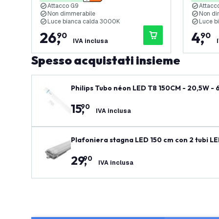
Attacco G9
Attacc
Non dimmerabile
Non di
Luce bianca calda 3000K
Luce b
26
,
4
,
90
90
IVA inclusa
Spesso acquistati insieme
Philips Tubo néon LED T8 150CM - 20,5W - 6
15
,
90
IVA inclusa
Plafoniera stagna LED 150 cm con 2 tubi LED 
ncluso
29
,
90
IVA inclusa