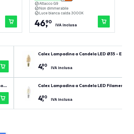
Attacco G9
A
Non dimmerabile
D
Luce bianca calda 3000K
2
46
,
6
90
IVA inclusa
Calex Lampadina a Candela LED Ø35 - E14 - 25
4
,
90
IVA inclusa
ox i
Calex Lampadina a Candela LED Filamento - E
4
,
90
IVA inclusa