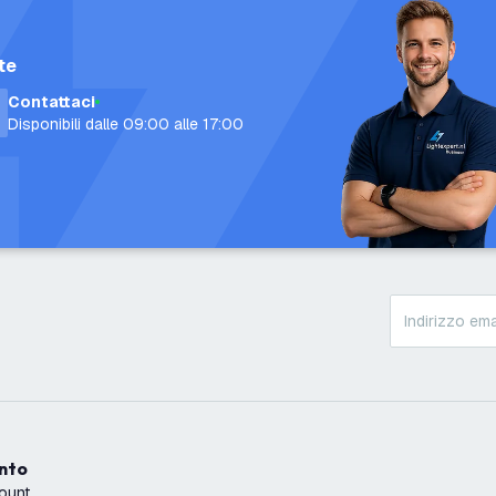
te
Contattaci
Disponibili dalle 09:00 alle 17:00
onto
count