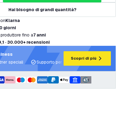
Hai bisogno di grandi quantità?
con
Klarna
0 giorni
 produttore fino a
7 anni
9,1 · 30.000+ recensioni
siness
Scopri di più
tner speciali
Supporto per progetti e piani di illuminazione
+
1