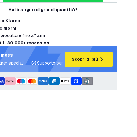
Hai bisogno di grandi quantità?
con
Klarna
0 giorni
 produttore fino a
7 anni
9,1 · 30.000+ recensioni
siness
Scopri di più
tner speciali
Supporto per progetti e piani di illuminazione
+
1