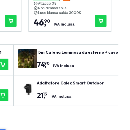
Attacco G9
2
Non dimmerabile
N
Luce bianca calda 3000K
4
46
,
1
,
90
IVA inclusa
D
15m Catena Luminosa da esterno + cavo di col
74
,
90
IVA inclusa
Adattatore Calex Smart Outdoor
21
,
13
IVA inclusa