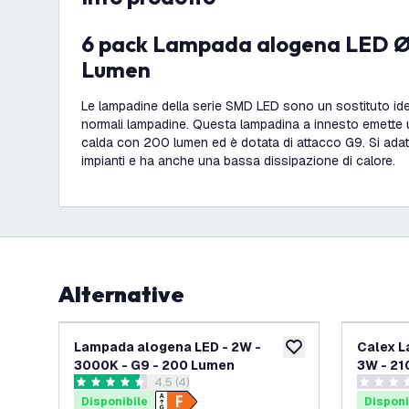
6 pack Lampada alogena LED Ø13 - G9 - 200
Lumen
Le lampadine della serie SMD LED sono un sostituto id
normali lampadine. Questa lampadina a innesto emette 
calda con 200 lumen ed è dotata di attacco G9. Si adatt
impianti e ha anche una bassa dissipazione di calore.
Alternative
Lampada alogena LED - 2W -
Calex L
aggiungi alla lista des
3000K - G9 - 200 Lumen
3W - 21
apri il cassetto delle recensioni
4.5 (4)
4.5 stelle di valutazione
0 stelle d
Disponibile
Disponi