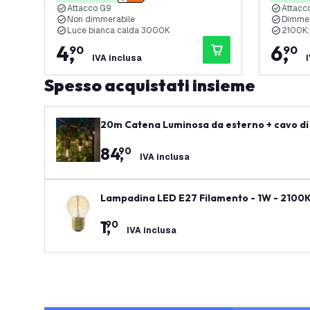
Attacco G9
Attacc
Non dimmerabile
Dimmer
Luce bianca calda 3000K
2100K:
4
,
6
,
90
90
IVA inclusa
Spesso acquistati insieme
20m Catena Luminosa da esterno + cavo di 
84
,
90
IVA inclusa
Lampadina LED E27 Filamento - 1W - 2100K
1
,
90
IVA inclusa