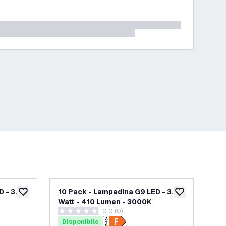
 - 3.8
10 Pack - Lampadina G9 LED - 3.3
La
aggiungi alla lista desideri
aggiungi alla lis
Watt - 410 Lumen - 3000K
- 
0.0 (0)
0 stelle di valutazione
0 st
Disponibile
Di