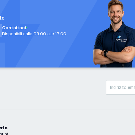
te
Contattaci
Disponibili dalle 09:00 alle 17:00
onto
count