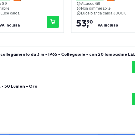
o G9
Attacco G9
abile
Non dimmerabile
 Luce calda
Luce bianca calda 3000K
53
,
90
IVA inclusa
IVA inclusa
collegamento da 3 m - IP65 - Collegabile - con 20 lampadine LE
 - 50 Lumen - Oro