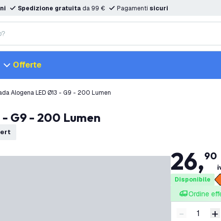
ni
Spedizione gratuita
da 99 €
Pagamenti
sicuri
Offerte
ada Alogena LED Ø13 - G9 - 200 Lumen
 - G9 - 200 Lumen
pert
26
,
90
i
Disponibile
Ordine eff
-
+
Riduci quan
A