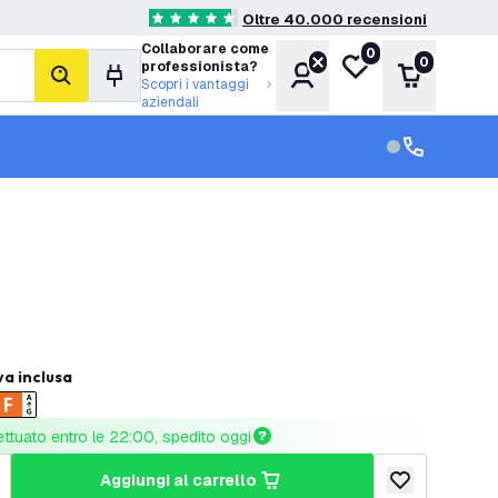
Oltre 40.000 recensioni
4.6 stelle di valutazione
Collaborare come
0
Lista desideri
0
professionista?
Account
Carrello
cerca
Scopri i vantaggi
aziendali
Servizio clien
Assistenza cl
va inclusa
ettuato entro le 22:00, spedito oggi
aggiungi al carrello
tità
umenta quantità
aggiungi alla lis