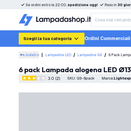
Se ordini entro le 22:00,
spedizione oggi
Reso in
30 gior
Ordini Commerciali
Scegli la tua categoria
Indietro
Lampadine LED
Lampadine G9
6 Pack Lamp
6 pack Lampada alogena LED Ø13
3.0 (2)
SKU
:
G9-6pack
Marca
:
Lightex
3 stelle di valutazione