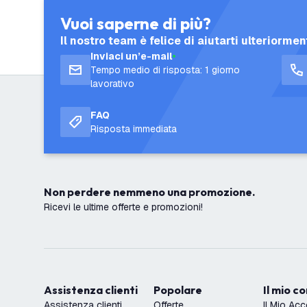
Vuoi saperne di più?
Il nostro team è felice di aiutarti ulteriormen
Inviaci un’e-mail
Tempo medio di risposta: 1 giorno
lavorativo
FAQ
Risposta immediata
Non perdere nemmeno una promozione.
Ricevi le ultime offerte e promozioni!
Assistenza clienti
Popolare
Il mio c
Assistenza clienti
Offerte
Il Mio Ac