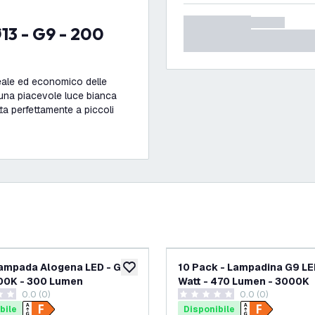
eale ed economico delle
una piacevole luce bianca
a perfettamente a piccoli
ampada Alogena LED - G9 -
10 Pack - Lampadina G9 LED
ideri
aggiungi alla lista desideri
00K - 300 Lumen
Watt - 470 Lumen - 3000K
0.0 (0)
0.0 (0)
i valutazione
0 stelle di valutazione
bile
Disponibile