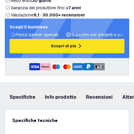
Reso entro
30 giorni
Garanzia del produttore fino a
7 anni
Valutazione
9,1 · 30.000+ recensioni
Scegli il business
Prezzi partner speciali
Supporto per progetti e piani di 
Scopri di più
+
3
Specifiche
info prodotto
recensioni
Alt
Specifiche tecniche