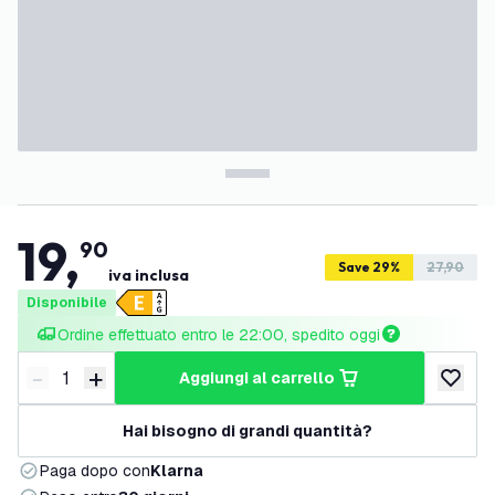
19
,
90
Save 29%
27,90
iva inclusa
Disponibile
Ordine effettuato entro le 22:00, spedito oggi
-
+
aggiungi al carrello
Riduci quantità
Aumenta quantità
aggiungi 
Hai bisogno di grandi quantità?
Paga dopo con
Klarna