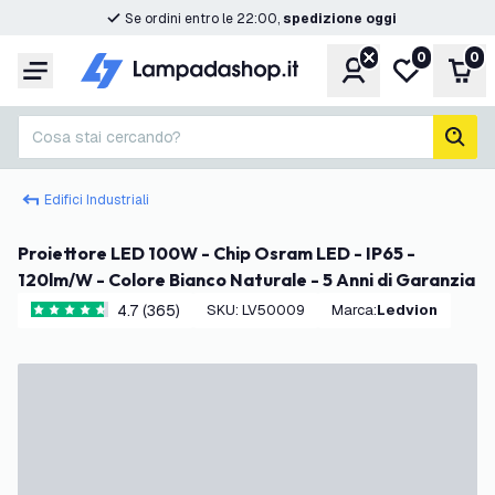
Se ordini entro le 22:00,
spedizione oggi
0
0
Account
Lista desider
Carr
Menu
Cosa stai cercando?
cerc
Edifici Industriali
Proiettore LED 100W - Chip Osram LED - IP65 -
120lm/W - Colore Bianco Naturale - 5 Anni di Garanzia
4.7 (365)
SKU
:
LV50009
Marca
:
Ledvion
4.7 stelle di valutazione