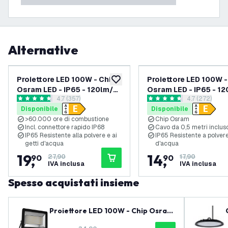
Alternative
-
29
%
Proiettore LED 100W - Chip
Proiettore LED 100W -
aggiungi alla lista desideri
Osram LED - IP65 - 120lm/W
Osram LED - IP65 - 1
apri il cassetto delle recensioni
4.7 (357)
apri il casse
4.7 (272)
- Colore Bianco - 5 Anni di
- Colore Bianco Natur
4.7 stelle di valutazione
4.7 stelle di valutazione
Disponibile
Disponibile
Garanzia
>60.000 ore di combustione
Chip Osram
Incl. connettore rapido IP68
Cavo da 0,5 metri inclus
IP65 Resistente alla polvere e ai
IP65 Resistente a polvere
getti d'acqua
d'acqua
19
,
14
,
90
27,90
90
17,90
IVA inclusa
IVA inclusa
Spesso acquistati insieme
Proiettore LED 100W - Chip Osram
LED - Sensore di Movimento - IP44