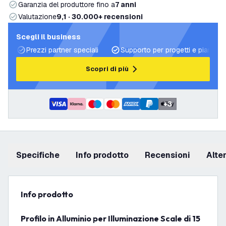
Garanzia del produttore fino a
7 anni
Valutazione
9,1 · 30.000+ recensioni
Scegli il business
Prezzi partner speciali
Supporto per progetti e piani di 
Scopri di più
+
3
Specifiche
info prodotto
recensioni
Alt
info prodotto
Profilo in Alluminio per Illuminazione Scale di 15