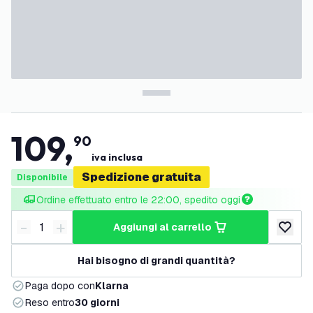
109
,
90
iva inclusa
Spedizione gratuita
Disponibile
Ordine effettuato entro le 22:00, spedito oggi
-
+
aggiungi al carrello
Riduci quantità
Aumenta quantità
aggiungi 
Hai bisogno di grandi quantità?
Paga dopo con
Klarna
Reso entro
30 giorni