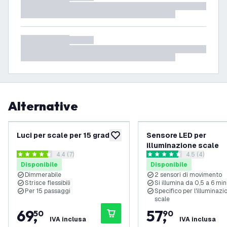
Alternative
Luci per scale per 15 gradini
Sensore LED per
aggiungi alla lista desideri
illuminazione scale
apri il cassetto delle recensioni
4.4 (7)
apri il casset
4.5 (4)
4.4 stelle di valutazione
4.5 stelle di valutazione
Disponibile
Disponibile
Dimmerabile
2 sensori di movimento
Strisce flessibili
Si illumina da 0,5 a 6 min
Per 15 passaggi
Specifico per l'illuminazi
scale
69
,
57
,
50
90
IVA inclusa
IVA inclusa