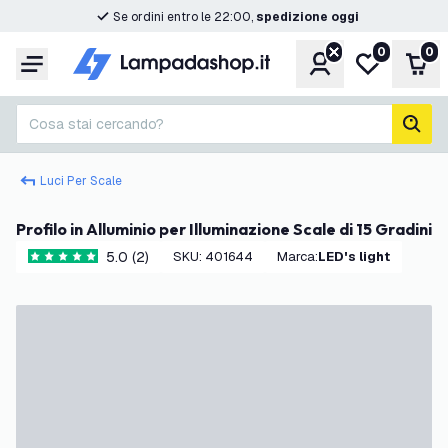
Se ordini entro le 22:00,
spedizione oggi
0
0
Account
Lista desider
Carr
Menu
Cosa stai cercando?
cerc
Luci Per Scale
Profilo in Alluminio per Illuminazione Scale di 15 Gradini
5.0 (2)
SKU
:
401644
Marca
:
LED's light
5 stelle di valutazione