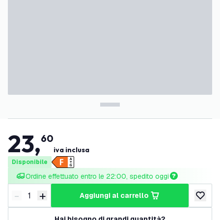
23
,
60
iva inclusa
Disponibile
Ordine effettuato entro le 22:00, spedito oggi
-
+
aggiungi al carrello
Riduci quantità
Aumenta quantità
aggiungi 
Hai bisogno di grandi quantità?