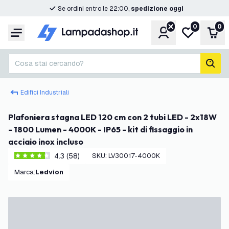
Se ordini entro le 22:00,
spedizione oggi
0
0
Account
Lista desider
Carr
Menu
Cosa stai cercando?
cerc
Edifici Industriali
Plafoniera stagna LED 120 cm con 2 tubi LED - 2x18W
- 1800 Lumen - 4000K - IP65 - kit di fissaggio in
acciaio inox incluso
4.3 (58)
SKU
:
LV30017-4000K
4.3 stelle di valutazione
Marca
:
Ledvion