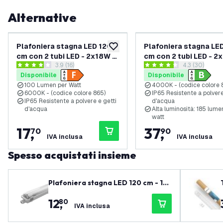
Alternative
Plafoniera stagna LED 120
Plafoniera stagna LE
aggiungi alla lista desideri
cm con 2 tubi LED - 2x18W -
cm con 2 tubi LED - 2
apri il cassetto delle recensioni
3.9 (16)
apri il casset
4.3 (30)
1800 Lumen - 6500K - IP65 -
185 lm/W - 4000K - IP
3.9 stelle di valutazione
4.3 stelle di valutazione
Disponibile
Disponibile
kit di fissaggio in acciaio
kit di fissaggio in acc
100 Lumen per Watt
4000K - (codice colore 
inox incluso
inox incluso
6000K - (codice colore 865)
IP65 Resistente a polvere
IP65 Resistente a polvere e getti
d'acqua
d'acqua
Alta luminosità: 185 lume
watt
17
,
37
,
70
90
IVA inclusa
IVA inclusa
Spesso acquistati insieme
Plafoniera stagna LED 120 cm - 18
W - 1800 Lumen - 4000K - IP65 - co
12
,
80
n 1 tubo LED
IVA inclusa