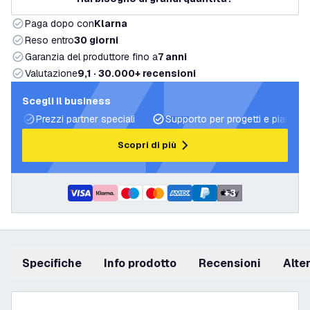
Paga dopo con
Klarna
Reso entro
30 giorni
Garanzia del produttore fino a
7 anni
Valutazione
9,1 · 30.000+ recensioni
Scegli il business
Prezzi partner speciali
Supporto per progetti e piani di 
Scopri di più
+
3
Specifiche
info prodotto
recensioni
Alt