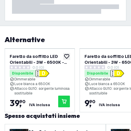
Alternative
Faretto da soffitto LED
Faretto da soffitto LE
aggiungi alla lista desideri
Orientabili - 3W - 6500K -
Orientabili - 3W - 650
0.0 (0)
0.0 (0)
Bianca - 4 Posti - Attacco
Bianca - Attacco GU1
0 stelle di valutazione
0 stelle di valutazione
Disponibile
Disponibile
GU10
Dimmerabile
Dimmerabile
Luce bianca a 6500K
Luce bianca a 6500K
Attacco GU10: sorgente luminosa
Attacco GU10: sorgente 
sostituibile
sostituibile
39
,
9
,
90
90
IVA inclusa
IVA inclusa
Spesso acquistati insieme