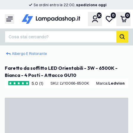
Se ordini entro le 22:00,
spedizione oggi
0
0
Account
Lista desider
Carr
Menu
Cosa stai cercando?
cerc
Albergo E Ristorante
Faretto da soffitto LED Orientabili - 3W - 6500K -
Bianca - 4 Posti - Attacco GU10
5.0 (1)
SKU
:
LV10066-6500K
Marca
:
Ledvion
5 stelle di valutazione