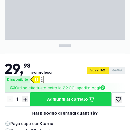
29
,
98
Save 14%
34,90
iva inclusa
Disponibile
Ordine effettuato entro le 22:00, spedito oggi
-
+
aggiungi al carrello
Riduci quantità
Aumenta quantità
aggiungi 
Hai bisogno di grandi quantità?
Paga dopo con
Klarna