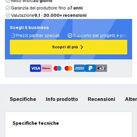
Reso entro
30 giorni
Garanzia del produttore fino a
7 anni
Valutazione
9,1 · 30.000+ recensioni
Scegli il business
Prezzi partner speciali
Supporto per progetti e piani di 
Scopri di più
+
3
Specifiche
info prodotto
recensioni
Alt
Specifiche tecniche