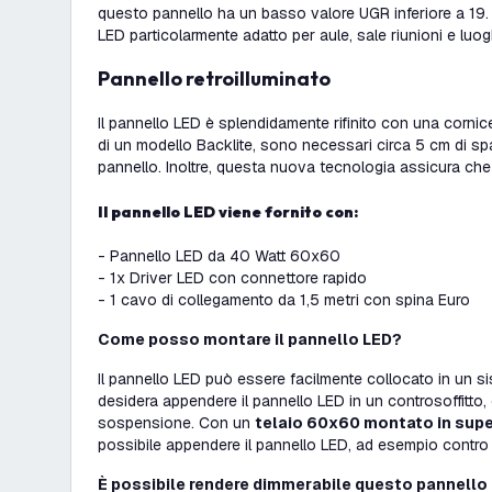
questo pannello ha un basso valore UGR inferiore a 19.
LED particolarmente adatto per aule, sale riunioni e luogh
Pannello retroilluminato
Il pannello LED è splendidamente rifinito con una corni
di un modello Backlite, sono necessari circa 5 cm di spa
pannello. Inoltre, questa nuova tecnologia assicura che 
Il pannello LED viene fornito con:
- Pannello LED da 40 Watt 60x60
- 1x Driver LED con connettore rapido
- 1 cavo di collegamento da 1,5 metri con spina Euro
Come posso montare il pannello LED?
Il pannello LED può essere facilmente collocato in un si
desidera appendere il pannello LED in un controsoffitto
sospensione. Con un
telaio 60x60 montato in supe
possibile appendere il pannello LED, ad esempio contro
È possibile rendere dimmerabile questo pannello