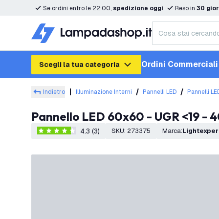
Se ordini entro le 22:00,
spedizione oggi
Reso in
30 gior
Ordini Commerciali
Scegli la tua categoria
Indietro
Illuminazione Interni
Pannelli LED
Pannelli L
Pannello LED 60x60 - UGR <19 -
4.3 (3)
SKU
:
273375
Marca
:
Lightexper
4.3 stelle di valutazione