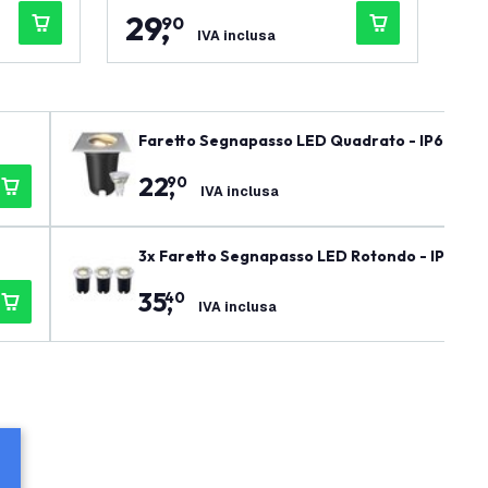
29
,
1
90
IVA inclusa
Faretto Segnapasso LED Quadrato - IP67 - 3W 
22
,
90
IVA inclusa
3x Faretto Segnapasso LED Rotondo - IP67 - 
35
,
40
IVA inclusa