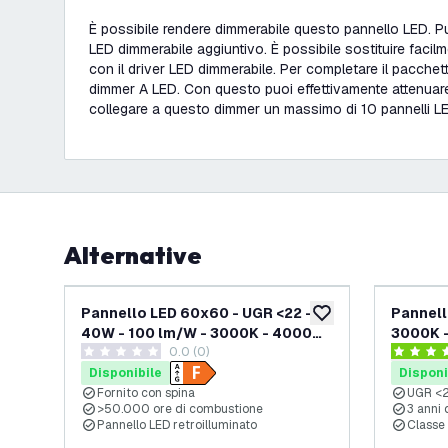
È possibile rendere dimmerabile questo pannello LED. Pu
LED dimmerabile aggiuntivo. È possibile sostituire facilm
con il driver LED dimmerabile. Per completare il pacchett
dimmer A LED. Con questo puoi effettivamente attenuare 
collegare a questo dimmer un massimo di 10 pannelli L
Alternative
Pannello LED 60x60 - UGR <22 -
Pannell
aggiungi alla lista des
40W - 100 lm/W - 3000K - 4000
3000K -
0.0 (0)
Lumen
sfarfallio 
0 stelle di valutazione
4.4 stelle
garanzi
Disponibile
Disponi
Fornito con spina
UGR <
>50.000 ore di combustione
3 anni 
Pannello LED retroilluminato
Classe