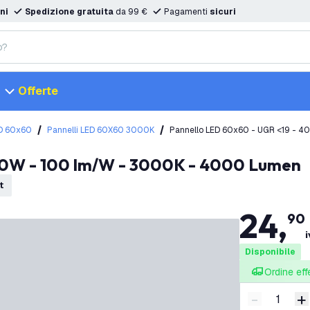
ni
Spedizione gratuita
da 99 €
Pagamenti
sicuri
Offerte
ED 60x60
Pannelli LED 60X60 3000K
Pannello LED 60x60 - UGR <19 - 
 40W - 100 lm/W - 3000K - 4000 Lumen
t
24
,
90
i
Disponibile
Ordine eff
-
+
Riduci quan
A