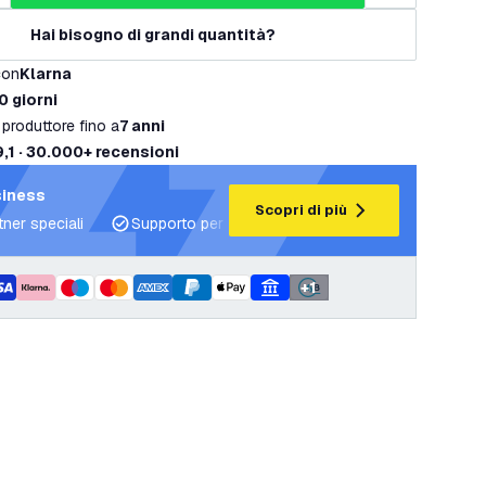
Hai bisogno di grandi quantità?
con
Klarna
0 giorni
 produttore fino a
7 anni
9,1 · 30.000+ recensioni
siness
Scopri di più
tner speciali
Supporto per progetti e piani di illuminazione
+
1