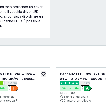
oi farlo ordinando un driver
ente il vecchio driver LED
o, si consiglia di ordinare un
i pannelli LED. È possibile
ED.
o LED 60x60 - 36W -
Pannello LED 60x60 - UGR 
ideri
aggiungi alla lista desideri
 100 Lm/W - Senza
24W - 210 Lm/W - 6500K - 5
apri il cassetto delle recensioni
4.4 (9)
apri il cassetto d
5.0 (2)
- UGR <22 - 3 anni di
garanzia - Classe energeti
 di valutazione
5 stelle di valutazione
a
bile
Disponibile
22
UGR <19
di garanzia
5 anni di garanzia
 energetica F
Classe energetica A