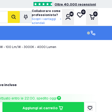
Oltre 40.000 recensioni
4.6 stelle di valutazione
Collaborare come
0
Lista desideri
0
professionista?
Account
Carrello
cerca
Scopri i vantaggi
aziendali
Servizio clien
Assistenza cl
40W - 100 Lm/W - 3000K - 4000 Lumen
va inclusa
ettuato entro le 22:00, spedito oggi
aggiungi al carrello
tità
umenta quantità
aggiungi alla lis