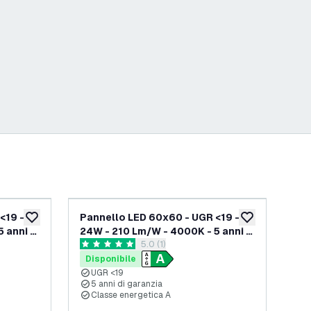
<19 -
Pannello LED 60x60 - UGR <19 -
Pa
aggiungi alla lista desideri
aggiungi alla lis
 anni di
24W - 210 Lm/W - 4000K - 5 anni di
40
elle recensioni
apri il cassetto delle recensioni
5.0 (1)
ca A
garanzia - Classe energetica A
sfar
5 stelle di valutazione
4.3 
ga
Disponibile
Di
UGR <19
5 anni di garanzia
3
Classe energetica A
C