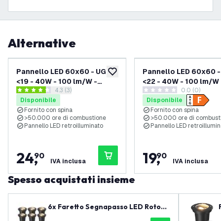
Alternative
Pannello LED 60x60 - UGR
Pannello LED 60x60 
aggiungi alla lista desideri
<19 - 40W - 100 lm/W -
<22 - 40W - 100 lm/W 
apri il cassetto delle recensioni
4.3 (3)
0.0 (0)
3000K - 4000 Lumen
3000K - 4000 Lumen
4.3 stelle di valutazione
0 stelle di valutazione
Disponibile
Disponibile
Fornito con spina
Fornito con spina
>50.000 ore di combustione
>50.000 ore di combust
Pannello LED retroilluminato
Pannello LED retroillumin
24
,
19
,
90
90
IVA inclusa
IVA inclusa
Spesso acquistati insieme
6x Faretto Segnapasso LED Rotond
o - IP67 - 3W - 2700K - Cavo 1M - N