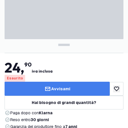
24
,
90
iva inclusa
Esaurito
Avvisami
aggiungi 
Hai bisogno di grandi quantità?
Paga dopo con
Klarna
Reso entro
30 giorni
Garanzia del produttore fino a
7 anni