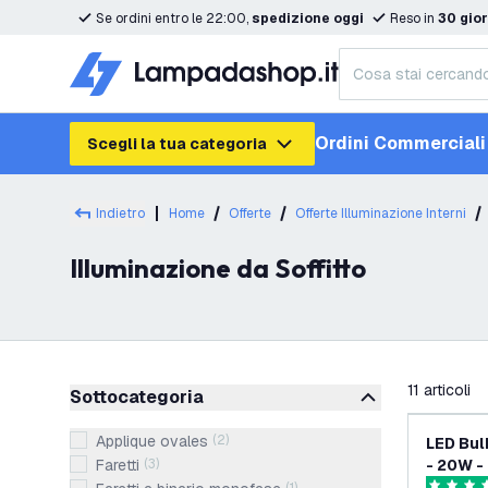
Se ordini entro le 22:00,
spedizione oggi
Reso in
30 gior
Ordini Commerciali
Scegli la tua categoria
Indietro
Home
Offerte
Offerte Illuminazione Interni
Illuminazione da Soffitto
filtra
11
articoli
Sottocategoria
Applique ovales
(
2
)
LED Bul
Faretti
(
3
)
- 20W -
IP65 Im