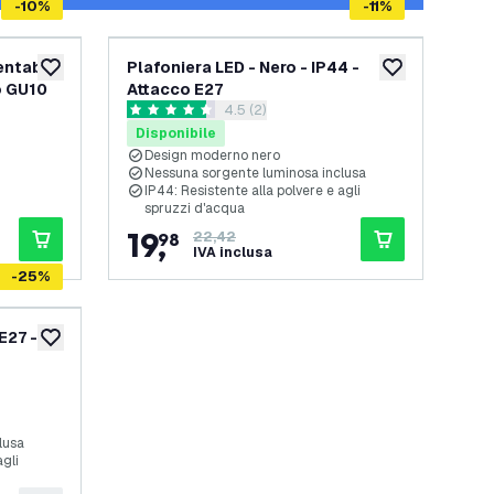
-
10
%
-
11
%
entabili
Plafoniera LED - Nero - IP44 -
aggiungi alla lista desideri
aggiungi alla lis
o GU10
Attacco E27
lle recensioni
apri il cassetto delle recensioni
4.5 (2)
4.5 stelle di valutazione
Disponibile
Design moderno nero
Nessuna sorgente luminosa inclusa
IP44: Resistente alla polvere e agli
spruzzi d'acqua
19
,
98
22,42
IVA inclusa
-
25
%
E27 -
aggiungi alla lista desideri
elle recensioni
lusa
agli