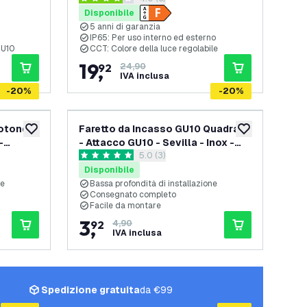
4 stelle di valutazione
garanzia
Disponibile
5 anni di garanzia
IP65: Per uso interno ed esterno
GU10
CCT: Colore della luce regolabile
19
,
92
24,90
IVA inclusa
-
20
%
-
20
%
Rotondo
Faretto da Incasso GU10 Quadrato
aggiungi alla lista desideri
aggiungi alla lis
-
- Attacco GU10 - Sevilla - Inox -
lle recensioni
apri il cassetto delle recensioni
5.0 (3)
92mm
5 stelle di valutazione
Disponibile
ne
Bassa profondità di installazione
Consegnato completo
Facile da montare
3
,
92
4,90
IVA inclusa
Spedizione gratuita
da €99