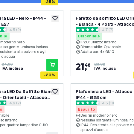
-
25
%
ra LED - Nero - IP44 -
Faretto da soffitto LED Ori
aggiungi alla lista desideri
 E27
- Bianca - 4 Posti - Attacc
apri il cassetto delle recensioni
4.5 (2)
apri il cassetto de
4.7 (7)
 di valutazione
4.7 stelle di valutazione
bile
Disponibile
 moderno nero
IP20: utilizzo interno
a sorgente luminosa inclusa
Dimmerabile: Opzionale
esistente alla polvere e agli
Adatto per: 4x GU10
i d'acqua
21
,
24,90
48
23,92
IVA inclusa
IVA inclusa
-
20
%
era LED Da Soffitto Bianca
Plafoniera a LED - Attacco 
aggiungi alla lista desideri
- Orientabili - Attacco
IP44 - Ø28 cm
apri il cassetto delle recensioni
4.9 (7)
apri il cassetto d
4.5 (11)
 di valutazione
4.5 stelle di valutazione
o
Esaurito
abile
Design moderno nero
so interno
Nessuna sorgente luminosa inc
 per quattro lampadine GU10
IP44: Resistente alla polvere e 
spruzzi d'acqua