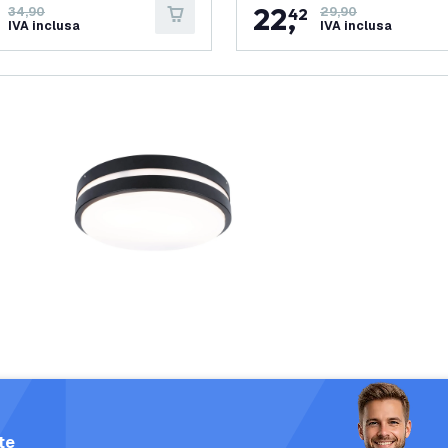
22
,
34,90
42
29,90
IVA inclusa
IVA inclusa
te