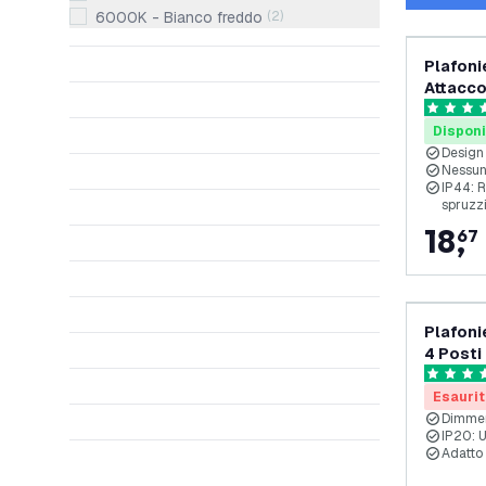
6000K - Bianco freddo
(
2
)
Plafonie
Attacco
4.5 stelle
Disponi
Design
Nessun
IP44: R
spruzz
18
,
67
Plafoni
4 Posti 
GU10
4.9 stelle
Esaurit
Dimmer
IP20: U
Adatto