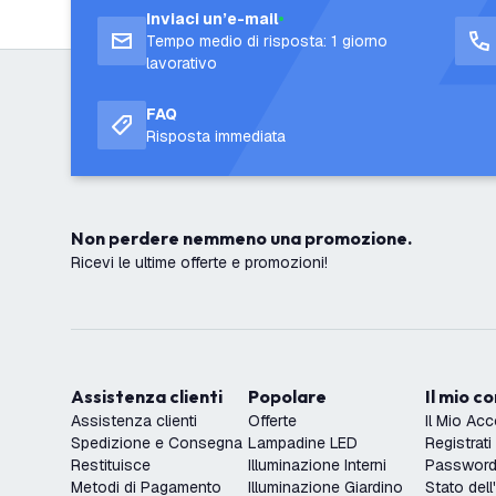
Inviaci un’e-mail
Tempo medio di risposta: 1 giorno
lavorativo
FAQ
Risposta immediata
Non perdere nemmeno una promozione.
Ricevi le ultime offerte e promozioni!
Assistenza clienti
Popolare
Il mio c
Assistenza clienti
Offerte
Il Mio Ac
Spedizione e Consegna
Lampadine LED
Registrati
Restituisce
Illuminazione Interni
Password 
Metodi di Pagamento
Illuminazione Giardino
Stato dell