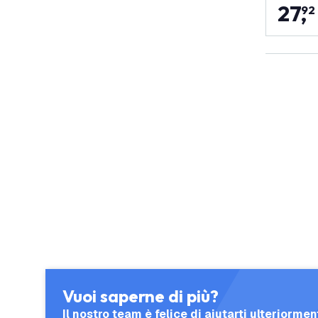
27
,
92
Vuoi saperne di più?
Il nostro team è felice di aiutarti ulteriormen