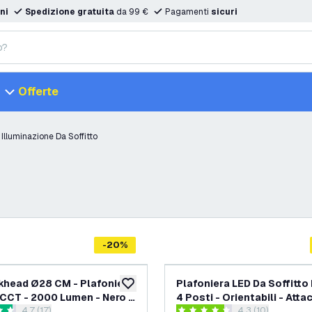
ni
Spedizione gratuita
da 99 €
Pagamenti
sicuri
Offerte
Illuminazione Da Soffitto
-
20
%
khead Ø28 CM - Plafoniera
Plafoniera LED Da Soffitto
aggiungi alla lista desideri
 CCT - 2000 Lumen - Nero -
4 Posti - Orientabili - Atta
apri il cassetto delle recensioni
4.7 (17)
apri il cassetto d
4.3 (10)
permeabile - 5 anni di
GU10