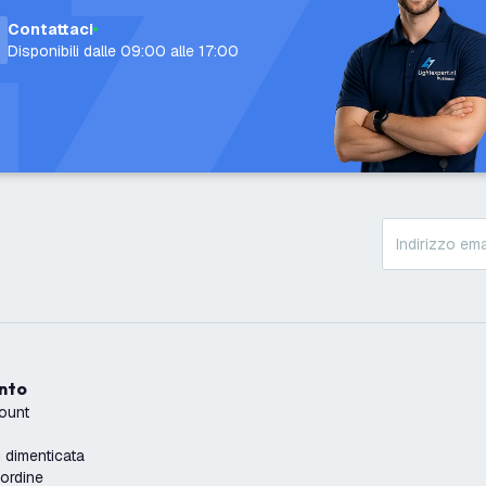
Contattaci
Disponibili dalle 09:00 alle 17:00
onto
count
dimenticata
'ordine