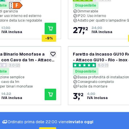
 di valutazione
4.3 stelle di valutazione
a
bile
Disponibile
di garanzia
Dimmerabile
er uso interno ed esterno
IP20: Uso interno
lore della luce regolabile
Adatto per quattro lampadine 
27
,
17,90
92
34,90
IVA inclusa
IVA inclusa
-
9
%
 a Binario Monofase a
Faretto da Incasso GU10 
aggiungi alla lista desideri
o con Cavo da 1m - Attacco
- Attacco GU10 - Rio - Inox 
apri il cassetto delle recensioni
3.0 (2)
apri il cassetto de
5.0 (1)
Bianco
Ã¸85mm
i valutazione
5 stelle di valutazione
bile
Disponibile
azione semplice
Bassa profondità di installazio
e cavo da 1m
Consegnato completo
 per binari monofase
Facile da montare
3
,
14,32
92
4,90
IVA inclusa
IVA inclusa
Ordinato prima delle 22:00 viene
inviato oggi