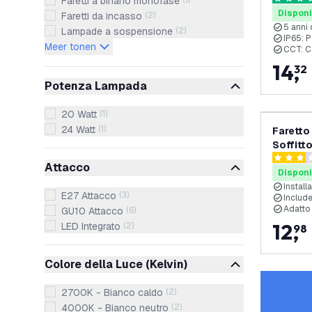
Faretti a binario monofase
(
1
)
4.7 stelle
garanzi
Disponi
Faretti da incasso
(
2
)
5 anni 
Lampade a sospensione
(
2
)
IP65: P
Meer tonen
CCT: Co
14
,
32
Potenza Lampada
20 Watt
(
1
)
24 Watt
(
1
)
Faretto
Soffitt
GU10 - 
3 stelle d
Attacco
Disponi
Install
E27 Attacco
(
3
)
Includ
Adatto
GU10 Attacco
(
6
)
12
,
LED Integrato
(
2
)
98
Colore della Luce (Kelvin)
2700K - Bianco caldo
(
2
)
4000K - Bianco neutro
(
2
)