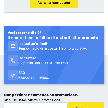
Vai alla homepage
Vuoi saperne di più?
Il nostro team è felice di aiutarti ulteriormente
Inviaci un’e-mail
Tempo medio di risposta: 1 giorno lavorativo
Contattaci
Disponibili dalle 09:00 alle 17:00
FAQ
Risposta immediata
Non perdere nemmeno una promozione.
Ricevi le ultime offerte e promozioni!