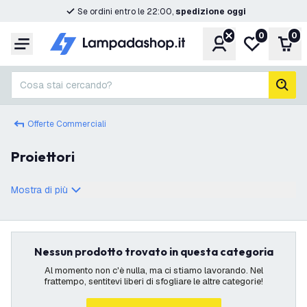
Se ordini entro le 22:00,
spedizione oggi
0
0
Account
Lista desider
Carr
Menu
Cosa stai cercando?
cerc
Offerte Commerciali
Proiettori
Mostra di più
Nessun prodotto trovato in questa categoria
Al momento non c'è nulla, ma ci stiamo lavorando. Nel
frattempo, sentitevi liberi di sfogliare le altre categorie!