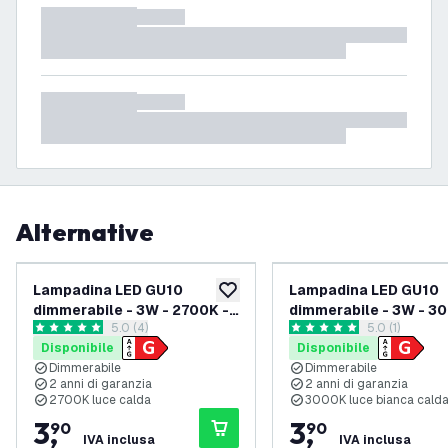
Alternative
Lampadina LED GU10
Lampadina LED GU10
aggiungi alla lista desideri
dimmerabile - 3W - 2700K -
dimmerabile - 3W - 3
apri il cassetto delle recensioni
5.0 (4)
apri il casset
5.0 (1)
240 Lumen - Nero
240 Lumen - Nero
5 stelle di valutazione
5 stelle di valutazione
Disponibile
Disponibile
Dimmerabile
Dimmerabile
2 anni di garanzia
2 anni di garanzia
2700K luce calda
3000K luce bianca cald
3
,
3
,
90
90
IVA inclusa
IVA inclusa