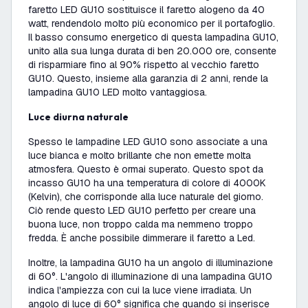
faretto LED GU10 sostituisce il faretto alogeno da 40
watt, rendendolo molto più economico per il portafoglio.
Il basso consumo energetico di questa lampadina GU10,
unito alla sua lunga durata di ben 20.000 ore, consente
di risparmiare fino al 90% rispetto al vecchio faretto
GU10. Questo, insieme alla garanzia di 2 anni, rende la
lampadina GU10 LED molto vantaggiosa.
Luce diurna naturale
Spesso le lampadine LED GU10 sono associate a una
luce bianca e molto brillante che non emette molta
atmosfera. Questo è ormai superato. Questo spot da
incasso GU10 ha una temperatura di colore di 4000K
(Kelvin), che corrisponde alla luce naturale del giorno.
Ciò rende questo LED GU10 perfetto per creare una
buona luce, non troppo calda ma nemmeno troppo
fredda. È anche possibile dimmerare il faretto a Led.
Inoltre, la lampadina GU10 ha un angolo di illuminazione
di 60°. L'angolo di illuminazione di una lampadina GU10
indica l'ampiezza con cui la luce viene irradiata. Un
angolo di luce di 60° significa che quando si inserisce