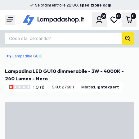
Se ordini entro le 22:00,
spedizione oggi
0
0
Account
Lista desider
Carr
Menu
Cosa stai cercando?
cerc
Lampadine GU10
Lampadina LED GU10 dimmerabile - 3W - 4000K -
240 Lumen - Nero
1.0 (1)
SKU
:
276611
Marca
:
Lightexpert
1 stelle di valutazione