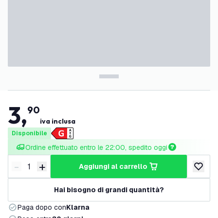
3
,
90
iva inclusa
Disponibile
Ordine effettuato entro le 22:00, spedito oggi
-
+
aggiungi al carrello
Riduci quantità
Aumenta quantità
aggiungi 
Hai bisogno di grandi quantità?
Paga dopo con
Klarna