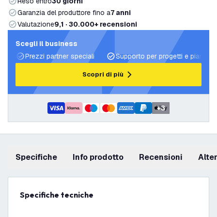
Reso entro
30 giorni
Garanzia del produttore fino a
7 anni
Valutazione
9,1 · 30.000+ recensioni
Scegli il business
Prezzi partner speciali
Supporto per progetti e piani di 
Scopri di più
+
3
Specifiche
info prodotto
recensioni
Alt
Specifiche tecniche