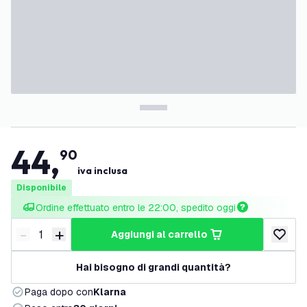
44
,
90
iva inclusa
Disponibile
Ordine effettuato entro le 22:00, spedito oggi
-
+
aggiungi al carrello
Riduci quantità
Aumenta quantità
aggiungi 
Hai bisogno di grandi quantità?
Paga dopo con
Klarna