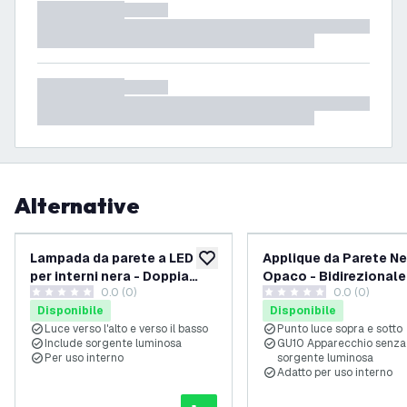
Alternative
Lampada da parete a LED
Applique da Parete Ne
aggiungi alla lista desideri
per interni nera - Doppia
Opaco - Bidirezionale
0.0 (0)
0.0 (0)
faccia - 3000K - 4.3W
Attacco GU10 - Roto
0 stelle di valutazione
0 stelle di valutazione
Disponibile
Disponibile
Luce verso l'alto e verso il basso
Punto luce sopra e sotto
Include sorgente luminosa
GU10 Apparecchio senza
Per uso interno
sorgente luminosa
Adatto per uso interno