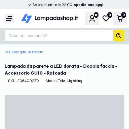
Se ordini entro le 22:00,
spedizione oggi
0
0
Account
Lista desider
Carr
Menu
Cosa stai cercando?
cerc
Applique Da Parete
Lampada da parete a LED dorata - Doppia faccia -
Accessorio GU10 - Rotonda
SKU
:
206400279
Marca
:
Trio Lighting