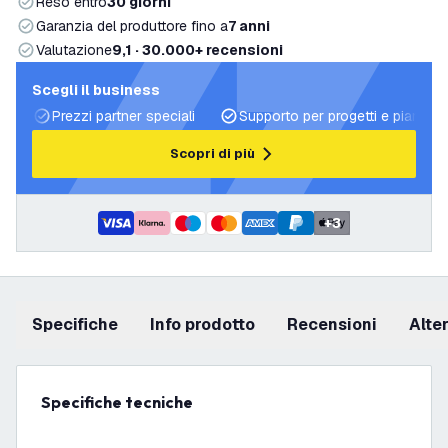
Reso entro
30 giorni
Garanzia del produttore fino a
7 anni
Valutazione
9,1 · 30.000+ recensioni
Scegli il business
Prezzi partner speciali
Supporto per progetti e piani di 
Scopri di più
+
3
Specifiche
info prodotto
recensioni
Alt
Specifiche tecniche