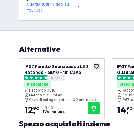
Guarda tutti i video su
YouTube
Alternative
-
30
%
IP67 Faretto Segnapasso LED
IP67 Fa
aggiungi alla lista des
Rotondo - GU10 - 1m Cavo
Quadrat
apri il cassetto delle recensioni
4.7 (30)
4.7 stelle di valutazione
4.7 stelle
Disponibile
Disponi
Raccordo GU10
Racco
Materiale: alluminio
Include
Cavo di collegamento di 100 cm incluso
IP67: a
12
,
14
,
90
18,43
90
IVA inclusa
Spesso acquistati insieme