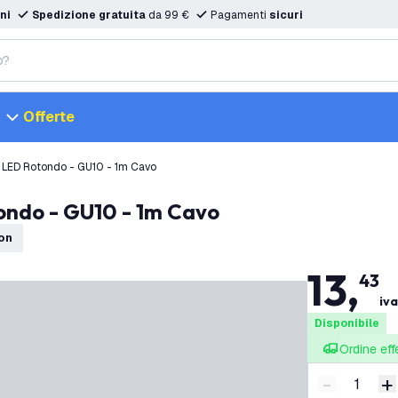
ni
Spedizione gratuita
da 99 €
Pagamenti
sicuri
Offerte
 LED Rotondo - GU10 - 1m Cavo
ondo - GU10 - 1m Cavo
ion
13
,
43
iva
Disponibile
Ordine eff
-
+
Riduci quan
A