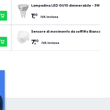
Lampadina LED GU10 dimmerabile - 3W - 2700
1
,
90
IVA inclusa
Sensore di movimento da soffitto Bianco 180°
7
,
90
IVA inclusa