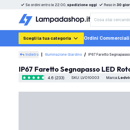
Se ordini entro le 22:00,
spedizione oggi
Reso in
30 gior
Ordini Commerciali
Scegli la tua categoria
Indietro
Illuminazione Giardino
IP67 Faretto Segnapasso
IP67 Faretto Segnapasso LED Rot
4.6 (233)
SKU
:
LVO10003
Marca
:
Ledv
4.6 stelle di valutazione