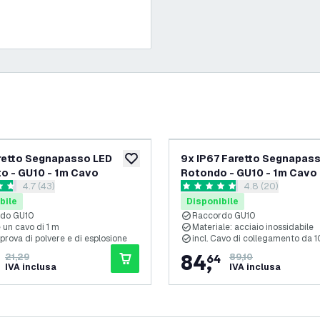
-
30
%
retto Segnapasso LED
9x IP67 Faretto Segnapas
ideri
aggiungi alla lista desideri
o - GU10 - 1m Cavo
Rotondo - GU10 - 1m Cavo
apri il cassetto delle recensioni
4.7 (43)
apri il cassetto d
4.8 (20)
 di valutazione
4.8 stelle di valutazione
bile
Disponibile
rdo GU10
Raccordo GU10
 un cavo di 1 m
Materiale: acciaio inossidabile
 prova di polvere e di esplosione
incl. Cavo di collegamento da 
84
,
21,29
64
89,10
IVA inclusa
IVA inclusa