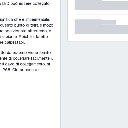
so LED può essere collegato
ignifica che è impermeabile.
questo punto di terra è molto
re posizionato all'esterno, è
eri e piante. Poiché il faretto
e calpestabili.
retto da esterno viene fornito
te di collegare facilmente il
e il cavo di collegamento, si
e IP68. Ciò consente di