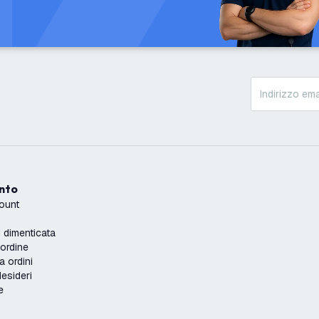
onto
count
dimenticata
'ordine
a ordini
desideri
e