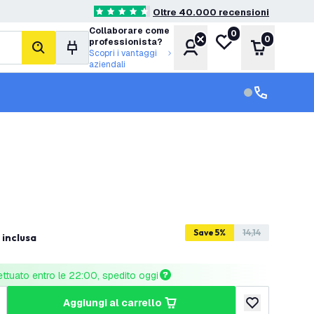
Oltre 40.000 recensioni
4.6 stelle di valutazione
Collaborare come
0
Lista desideri
0
professionista?
Account
Carrello
cerca
Scopri i vantaggi
aziendali
Servizio clien
Assistenza cl
Save 5%
14,14
 inclusa
ettuato entro le 22:00, spedito oggi
aggiungi al carrello
tità
umenta quantità
aggiungi alla lis