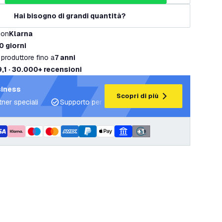
Hai bisogno di grandi quantità?
con
Klarna
0 giorni
 produttore fino a
7 anni
9,1 · 30.000+ recensioni
siness
Scopri di più
tner speciali
Supporto per progetti e piani di illuminazione
+
1