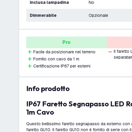
Inclusa lampadina
No
Dimmerabile
Opzionale
Pro
Il farett
Facile da posizionare nel terreno
separata
Fornito con cavo da 1 m
Certificazione IP67 per esterni
info prodotto
IP67 Faretto Segnapasso LED Rotondo - GU10 -
1m Cavo
Questo bellissimo faretto segnapasso da esterno con 
faretto GU10. Il faretto GU10 non è fornito di serie con il 