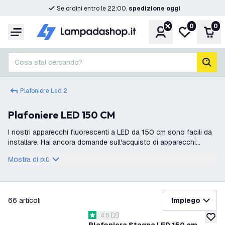
Se ordini entro le 22:00,
spedizione oggi
0
0
Account
Lista desider
Carr
Menu
Cosa stai cercando?
cerc
Plafoniere Led 2
Plafoniere LED 150 CM
I nostri apparecchi fluorescenti a LED da 150 cm sono facili da
installare. Hai ancora domande sull'acquisto di apparecchi
fluorescenti a LED? Non esitare a contattare il nostro servizio
Mostra di più
clienti . I
filtra
66
articoli
Impiego
apri il cassetto delle recensioni
4.5
[
2
]
4.5 stelle di valutazione
aggiung