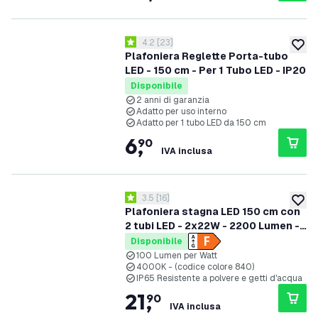
apri il cassetto delle recensioni
4.2
[
23
]
4.2 stelle di valutazione
aggiung
Plafoniera Reglette Porta-tubo
LED - 150 cm - Per 1 Tubo LED - IP20
Disponibile
2 anni di garanzia
Adatto per uso interno
Adatto per 1 tubo LED da 150 cm
6
,
90
IVA inclusa
apri il cassetto delle recensioni
3.5
[
16
]
3.5 stelle di valutazione
aggiung
Plafoniera stagna LED 150 cm con
2 tubi LED - 2x22W - 2200 Lumen -
4000K - IP65 - kit di fissaggio in
Disponibile
acciaio inox incluso
100 Lumen per Watt
4000K - (codice colore 840)
IP65 Resistente a polvere e getti d'acqua
21
,
90
IVA inclusa