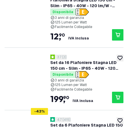
Plafoniera Stagna LED 150 cm -
Slim - IP65 - 40W - 120 lm/W -
6500K - Collegabile - garanzia 3
Disponibile
anni
3 anni di garanzia
125 Lumen per Watt
Facilmente Collegabile
12
,
90
IVA inclusa
apri il cassetto delle recensioni
3.7
[
3
]
3.7 stelle di valutazione
aggiung
Set da 16 Plafoniere Stagna LED
150 cm - Slim - IP65 - 40W - 120
lm/W - 4000K - Collegabile -
Disponibile
garanzia 3 anni
3 anni di garanzia
125 Lumen per Watt
Facilmente Collegabile
199
,
90
IVA inclusa
-
43
%
apri il cassetto delle recensioni
4.7
[
415
]
4.7 stelle di valutazione
aggiung
Set da 6 Plafoniere Stagna LED 150