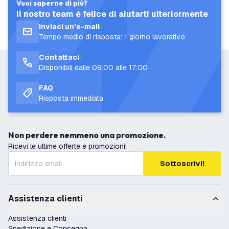
Vuoi saperne di più?
Il nostro team è felice di aiutarti ulteriormente
Inviaci un’e-mail
Tempo medio di risposta: 1 giorno lavorativo
Contattaci
Disponibili dalle 09:00 alle 17:00
FAQ
Risposta immediata
Non perdere nemmeno una promozione.
Ricevi le ultime offerte e promozioni!
Sottoscrivi!
Assistenza clienti
Assistenza clienti
Spedizione e Consegna