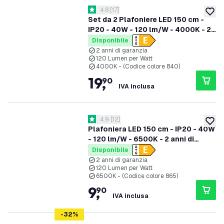
apri il cassetto delle recensioni
4.8
[
17
]
4.8 stelle di valutazione
aggiung
Set da 2 Plafoniere LED 150 cm -
IP20 - 40W - 120 lm/W - 4000K - 2
anni di garanzia
Disponibile
2 anni di garanzia
120 Lumen per Watt
4000K - (Codice colore 840)
19
,
90
IVA inclusa
apri il cassetto delle recensioni
4.9
[
12
]
4.9 stelle di valutazione
aggiung
Plafoniera LED 150 cm - IP20 - 40W
- 120 lm/W - 6500K - 2 anni di
garanzia
Disponibile
2 anni di garanzia
120 Lumen per Watt
6500K - (Codice colore 865)
9
,
90
IVA inclusa
-
32
%