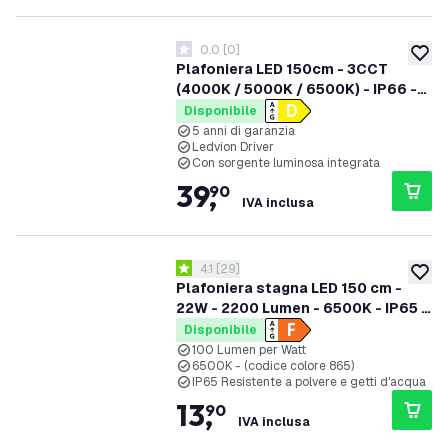
0.0
[
0
]
0 stelle di valutazione
aggiung
Plafoniera LED 150cm - 3CCT
(4000K / 5000K / 6500K) - IP66 -
Powerswitch (50W / 42W / 35W /
Disponibile
28W) - 150 lm/W - Ledvion Driver -
5 anni di garanzia
Ledvion Driver
5 anni di garanzia
Con sorgente luminosa integrata
39
,
90
IVA inclusa
apri il cassetto delle recensioni
4.1
[
29
]
4.1 stelle di valutazione
aggiung
Plafoniera stagna LED 150 cm -
22W - 2200 Lumen - 6500K - IP65 -
con 1 tubo LED
Disponibile
100 Lumen per Watt
6500K - (codice colore 865)
IP65 Resistente a polvere e getti d'acqua
13
,
90
IVA inclusa