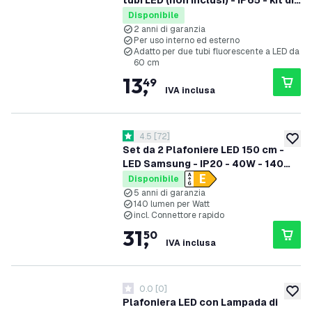
tubi LED (non inclusi) - IP65 - kit di
fissaggio in acciaio inox incluso
Disponibile
2 anni di garanzia
Per uso interno ed esterno
Adatto per due tubi fluorescente a LED da
60 cm
13
,
49
IVA inclusa
apri il cassetto delle recensioni
4.5
[
72
]
4.5 stelle di valutazione
aggiung
Set da 2 Plafoniere LED 150 cm -
LED Samsung - IP20 - 40W - 140
lm/W - 6500K - 5 anni di garanzia
Disponibile
5 anni di garanzia
140 lumen per Watt
incl. Connettore rapido
31
,
50
IVA inclusa
0.0
[
0
]
0 stelle di valutazione
aggiung
Plafoniera LED con Lampada di