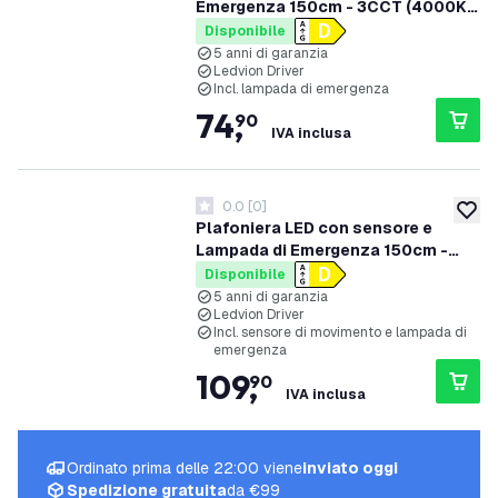
Emergenza 150cm - 3CCT (4000K /
5000K / 6500K) - IP66 -
Disponibile
Powerswitch (50W / 42W / 35W /
5 anni di garanzia
Ledvion Driver
28W) - 150 lm/W - Ledvion Driver -
Incl. lampada di emergenza
5 anni di garanzia
74
,
90
IVA inclusa
0.0
[
0
]
0 stelle di valutazione
aggiung
Plafoniera LED con sensore e
Lampada di Emergenza 150cm -
3CCT (4000K / 5000K / 6500K) -
Disponibile
IP66 - Powerswitch (50W / 42W /
5 anni di garanzia
Ledvion Driver
35W / 28W) - 150 lm/W - Ledvion
Incl. sensore di movimento e lampada di
Driver - 5 anni di garanzia
emergenza
109
,
90
IVA inclusa
Ordinato prima delle 22:00 viene
inviato oggi
Spedizione gratuita
da €99