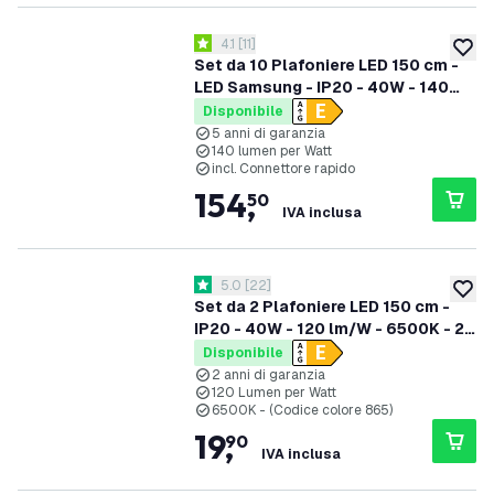
apri il cassetto delle recensioni
4.1
[
11
]
4.1 stelle di valutazione
aggiung
Set da 10 Plafoniere LED 150 cm -
LED Samsung - IP20 - 40W - 140
lm/W - 4000K - 5 anni di garanzia
Disponibile
5 anni di garanzia
140 lumen per Watt
incl. Connettore rapido
154
,
50
IVA inclusa
apri il cassetto delle recensioni
5.0
[
22
]
5 stelle di valutazione
aggiung
Set da 2 Plafoniere LED 150 cm -
IP20 - 40W - 120 lm/W - 6500K - 2
anni di garanzia
Disponibile
2 anni di garanzia
120 Lumen per Watt
6500K - (Codice colore 865)
19
,
90
IVA inclusa