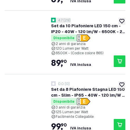
IVA inclusa
apri il cassetto delle recensioni
4.7
[
29
]
4.7 stelle di valutazione
aggiung
Set da 10 Plafoniere LED 150 cm -
IP20 - 40W - 120 lm/W - 6500K - 2
anni di garanzia
Disponibile
2 anni di garanzia
120 Lumen per Watt
6500K - (Codice colore 865)
89
,
90
IVA inclusa
0.0
[
0
]
0 stelle di valutazione
aggiung
Set da 8 Plafoniere Stagna LED 150
cm - Slim - IP65 - 40W - 120 lm/W -
4000K - Collegabile - garanzia 3
Disponibile
anni
3 anni di garanzia
125 Lumen per Watt
Facilmente Collegabile
99
,
90
IVA inclusa