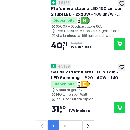
apri il cassetto delle recensioni
4.5
[
78
]
4.5 stelle di valutazione
aggiung
Plafoniera stagna LED 150 cm con
2 tubi LED - 2x28W - 185 lm/W -
6500K - IP65 - kit di fissaggio in
Disponibile
acciaio inox incluso
6500K - (Codice colore 865)
IP65 Resistente a polvere e getti d'acqua
Alta luminosità: 185 lumen per watt
40
,
71
59,88
IVA inclusa
apri il cassetto delle recensioni
4.5
[
29
]
4.5 stelle di valutazione
aggiung
Set da 2 Plafoniere LED 150 cm -
LED Samsung - IP20 - 40W - 140
lm/W - 4000K - 5 anni di garanzia
Disponibile
5 anni di garanzia
140 lumen per Watt
incl. Connettore rapido
31
,
50
IVA inclusa
1
2
3
Precedente
Successivo