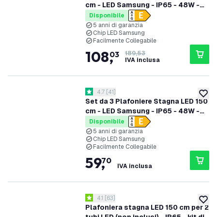
cm - LED Samsung - IP65 - 48W -
130 lm/W - 6500K - Collegabili -
Disponibile
garanzia 5 anni
5 anni di garanzia
Chip LED Samsung
Facilmente Collegabile
108
,
03
189,53
IVA inclusa
apri il cassetto delle recensioni
4.7
[
41
]
4.7 stelle di valutazione
aggiung
Set da 3 Plafoniere Stagna LED 150
cm - LED Samsung - IP65 - 48W -
130 lm/W - 4000K - Collegabili -
Disponibile
garanzia 5 anni
5 anni di garanzia
Chip LED Samsung
Facilmente Collegabile
59
,
70
IVA inclusa
apri il cassetto delle recensioni
4.1
[
63
]
4.1 stelle di valutazione
aggiung
Plafoniera stagna LED 150 cm per 2