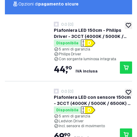
Opzioni di
pagamento sicure
0.0
[
0
]
0 stelle di valutazione
aggiung
Plafoniera LED 150cm - Philips
Driver - 3CCT (4000K / 5000K /
6500K) - IP66 - Powerswitch (50W
Disponibile
/ 42W / 35W / 28W) - 150 lm/W - 5
5 anni di garanzia
Philips Driver
anni di garanzia
Con sorgente luminosa integrata
44
,
90
IVA inclusa
0.0
[
0
]
0 stelle di valutazione
aggiung
Plafoniera LED con sensore 150cm
- 3CCT (4000K / 5000K / 6500K) -
IP66 - Powerswitch (50W / 42W /
Disponibile
35W / 28W) - 150 lm/W - Ledvion
5 anni di garanzia
Ledvion Driver
Driver - 5 anni di garanzia
Incl. sensore di movimento
69
,
90