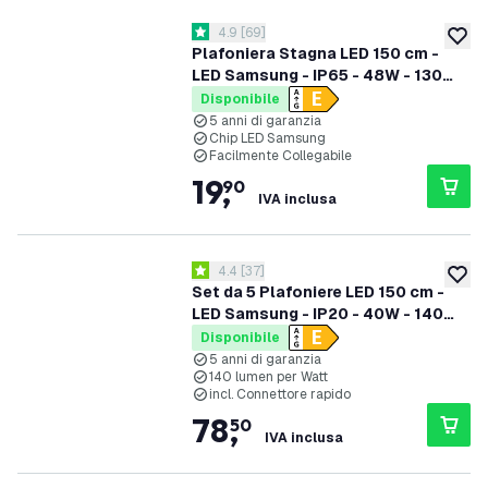
apri il cassetto delle recensioni
4.9
[
69
]
4.9 stelle di valutazione
aggiung
Plafoniera Stagna LED 150 cm -
LED Samsung - IP65 - 48W - 130
lm/W - 4000K - Collegabile -
Disponibile
garanzia 5 anni
5 anni di garanzia
Chip LED Samsung
Facilmente Collegabile
19
,
90
IVA inclusa
apri il cassetto delle recensioni
4.4
[
37
]
4.4 stelle di valutazione
aggiung
Set da 5 Plafoniere LED 150 cm -
LED Samsung - IP20 - 40W - 140
lm/W - 4000K - 5 anni di garanzia
Disponibile
5 anni di garanzia
140 lumen per Watt
incl. Connettore rapido
78
,
50
IVA inclusa