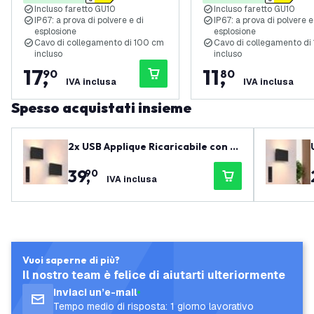
Incluso faretto GU10
Incluso faretto GU10
IP67: a prova di polvere e di
IP67: a prova di polvere e
esplosione
esplosione
Cavo di collegamento di 100 cm
Cavo di collegamento di
incluso
incluso
17
,
11
,
90
80
IVA inclusa
IVA inclusa
Spesso acquistati insieme
2x USB Applique Ricaricabile con T
elecomando - Nero - Senza Fili - Di
39
,
90
mmerabile - 2700K - Batteria 440
IVA inclusa
0 mAh - Adatta per Interni ed Ester
ni - Ovale
Vuoi saperne di più?
Il nostro team è felice di aiutarti ulteriormente
Inviaci un’e-mail
Tempo medio di risposta: 1 giorno lavorativo