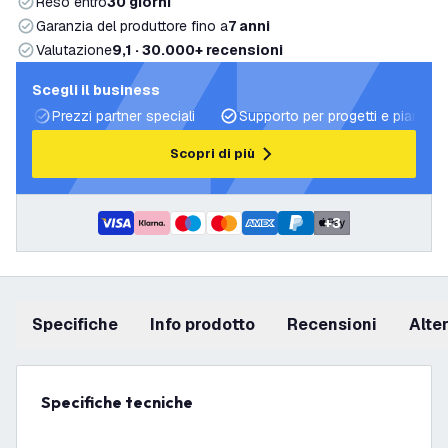
Reso entro
30 giorni
Garanzia del produttore fino a
7 anni
Valutazione
9,1 · 30.000+ recensioni
Scegli il business
Prezzi partner speciali
Supporto per progetti e piani di 
Scopri di più
+
3
Specifiche
info prodotto
recensioni
Alt
Specifiche tecniche