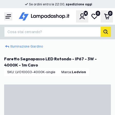
Se ordini entro le 22:00,
spedizione oggi
0
0
Account
Lista desider
Carr
Menu
Cosa stai cercando?
cerc
Illuminazione Giardino
Faretto Segnapasso LED Rotondo - IP67 - 3W -
4000K - 1m Cavo
SKU
:
LVO10003-4000K-single
Marca
:
Ledvion