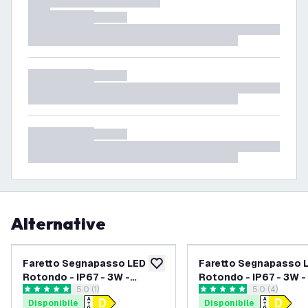
Alternative
Faretto Segnapasso LED
Faretto Segnapasso 
aggiungi alla lista desideri
Rotondo - IP67 - 3W -
Rotondo - IP67 - 3W 
apri il cassetto delle recensioni
5.0 (1)
apri il casset
5.0 (4)
4000K - 1m Cavo - Nero
- 1m Cavo
5 stelle di valutazione
5 stelle di valutazione
Disponibile
Disponibile