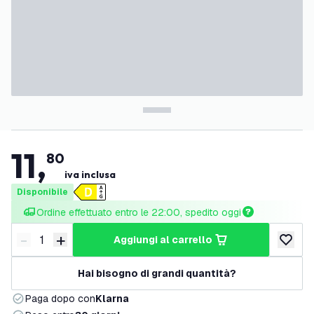
11
,
80
iva inclusa
Disponibile
Ordine effettuato entro le 22:00, spedito oggi
-
+
aggiungi al carrello
Riduci quantità
Aumenta quantità
aggiungi 
Hai bisogno di grandi quantità?
Paga dopo con
Klarna