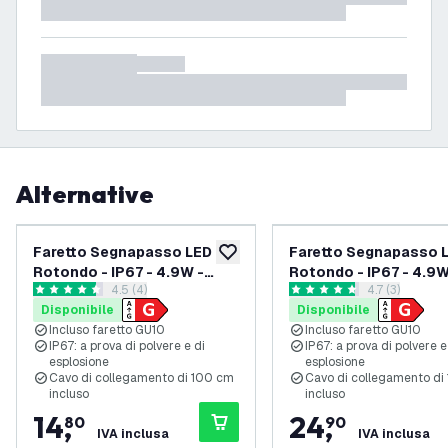
Alternative
Faretto Segnapasso LED
Faretto Segnapasso 
aggiungi alla lista desideri
Rotondo - IP67 - 4.9W -
Rotondo - IP67 - 4.9W
apri il cassetto delle recensioni
4.5 (4)
apri il casset
4.7 (3)
RGB+CCT - 1m Cavo
RGB+CCT - 1m Cavo -
4.5 stelle di valutazione
4.7 stelle di valutazione
Disponibile
Disponibile
Incluso faretto GU10
Incluso faretto GU10
IP67: a prova di polvere e di
IP67: a prova di polvere e
esplosione
esplosione
Cavo di collegamento di 100 cm
Cavo di collegamento di
incluso
incluso
14
,
24
,
80
90
IVA inclusa
IVA inclusa