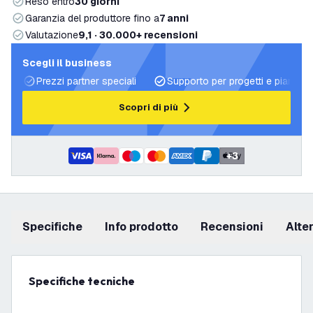
Reso entro
30 giorni
Garanzia del produttore fino a
7 anni
Valutazione
9,1 · 30.000+ recensioni
Scegli il business
Prezzi partner speciali
Supporto per progetti e piani di 
Scopri di più
+
3
Specifiche
info prodotto
recensioni
Alt
Specifiche tecniche