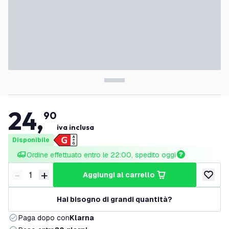
24
,
90
iva inclusa
Disponibile
Ordine effettuato entro le 22:00, spedito oggi
-
+
aggiungi al carrello
Riduci quantità
Aumenta quantità
aggiungi 
Hai bisogno di grandi quantità?
Paga dopo con
Klarna