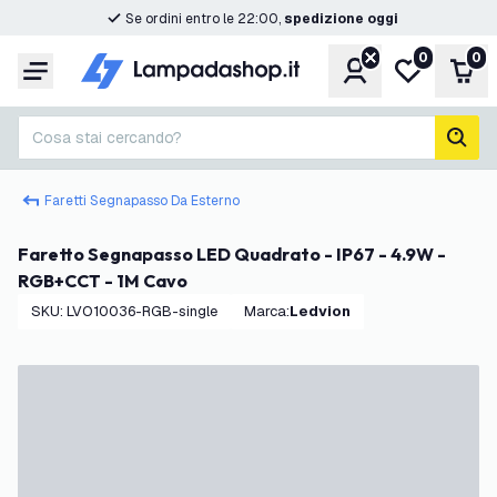
Se ordini entro le 22:00,
spedizione oggi
0
0
Account
Lista desider
Carr
Menu
Cosa stai cercando?
cerc
Faretti Segnapasso Da Esterno
Faretto Segnapasso LED Quadrato - IP67 - 4.9W -
RGB+CCT - 1M Cavo
SKU
:
LVO10036-RGB-single
Marca
:
Ledvion