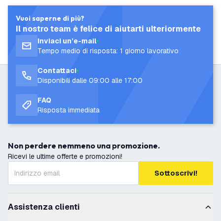
Vuoi saperne di più?
Il nostro team è felice di aiutarti ulteriormente
Inviaci un’e-mail
Tempo medio di risposta: 1 giorno lavorativo
Contattaci
Disponibili dalle 09:00 alle 17:00
FAQ
Risposta immediata
Non perdere nemmeno una promozione.
Ricevi le ultime offerte e promozioni!
Sottoscrivi!
Assistenza clienti