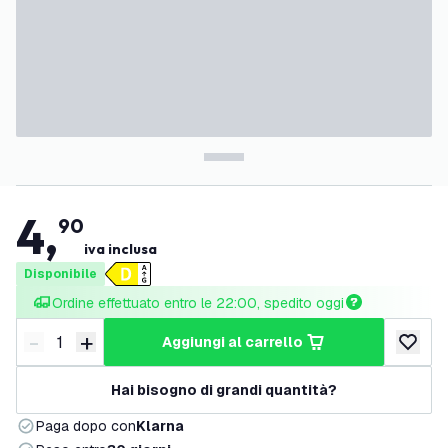
4
,
90
iva inclusa
Disponibile
Ordine effettuato entro le 22:00, spedito oggi
-
+
aggiungi al carrello
Riduci quantità
Aumenta quantità
aggiungi 
Hai bisogno di grandi quantità?
Paga dopo con
Klarna