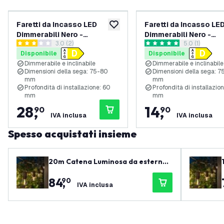
Faretti da Incasso LED
Faretti da Incasso LE
aggiungi alla lista desideri
Dimmerabili Nero -
Dimmerabili Nero -
apri il cassetto delle recensioni
3.0 (2)
apri il casset
5.0 (1)
Amsterdam - 3W - 4000K -
Amsterdam - 3W - 40
3 stelle di valutazione
5 stelle di valutazione
Disponibile
Disponibile
Ã¸82mm - 6 pack
Ã¸82mm - 3 pack
Dimmerabile e inclinabile
Dimmerabile e inclinabile
Dimensioni della sega: 75-80
Dimensioni della sega: 
mm
mm
Profondità di installazione: 60
Profondità di installazio
mm
mm
28
,
14
,
90
90
IVA inclusa
IVA inclusa
Spesso acquistati insieme
20m Catena Luminosa da esterno
+ cavo di collegamento da 3 m - IP6
84
,
90
5 - Collegabile - con 20 lampadine
IVA inclusa
LED