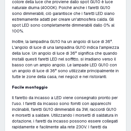
colore della luce che proviene dallo spot GU10 è luce
naturale diurna (4000K). Poiché anche i faretti GU10
sono dimmerabili, ciò garantisce che i faretti LED siano
estremamente adatti per creare un'atmosfera calda. Gli
spot LED sono completamente dimmerabili dallo 0% al
100%.
Inoltre, la lampadina GU10 ha un angolo di luce di 36°.
L'angolo di luce di una lampadina GU10 indica l'ampiezza
della luce. Un angolo di luce di 36° significa che quando
installi questi faretti LED nel soffitto, si irradiano verso il
basso con un ampio angolo. Le lampade LED GU10 con
un angolo di luce di 36° sono utilizzate principalmente in
tutte le zone della casa, nei negozi e nei ristoranti.
Facile montaggio
Il faretto da incasso a LED viene consegnato pronto per
l'uso. I faretti da incasso sono forniti con apparecchi
inclinabili, faretti GU10 dimmerabili da 3W, raccordi GU10
e morsetti a saldare. Utilizzando i morsetti di saldatura in
dotazione, i faretti da incasso possono essere collegati
rapidamente e facilmente alla rete 230V. I faretti da