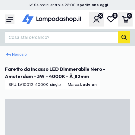
Se ordini entro le 22:00,
spedizione oggi
0
0
Account
Lista desider
Carr
Menu
Cosa stai cercando?
cerc
Negozio
Faretto da Incasso LED Dimmerabile Nero -
Amsterdam - 3W - 4000K - Ã¸82mm
SKU
:
LV10012-4000K-single
Marca
:
Ledvion