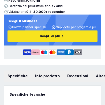
Reso entro
30 giorni
Garanzia del produttore fino a
7 anni
Valutazione
9,1 · 30.000+ recensioni
Scegli il business
Prezzi partner speciali
Supporto per progetti e piani di 
Scopri di più
+
3
Specifiche
info prodotto
recensioni
Alt
Specifiche tecniche