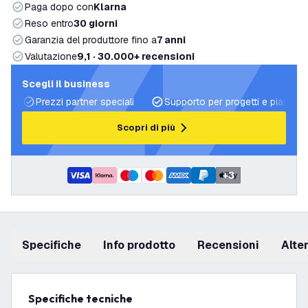
Paga dopo con
Klarna
Reso entro
30 giorni
Garanzia del produttore fino a
7 anni
Valutazione
9,1 · 30.000+ recensioni
Scegli il business
Prezzi partner speciali
Supporto per progetti e piani di 
Scopri di più
+
3
Specifiche
info prodotto
recensioni
Alt
Specifiche tecniche