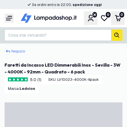
Se ordini entro le 22:00,
spedizione oggi
0
0
Account
Lista desider
Carr
Menu
Cosa stai cercando?
cerc
Negozio
Faretti da Incasso LED Dimmerabili Inox - Sevilla - 3W
- 4000K - 92mm - Quadrato - 6 pack
5.0 (1)
SKU
:
LV10023-4000K-6pack
5 stelle di valutazione
Marca
:
Ledvion