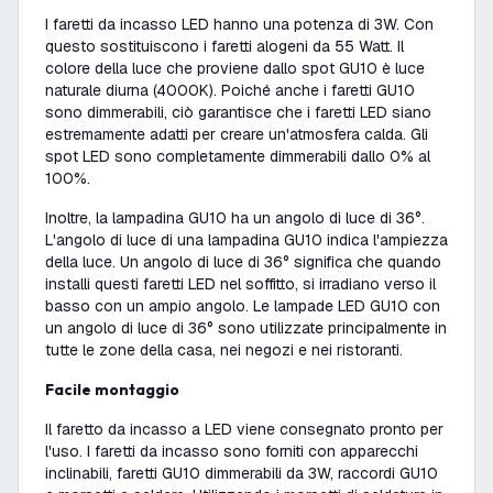
I faretti da incasso LED hanno una potenza di 3W. Con
questo sostituiscono i faretti alogeni da 55 Watt. Il
colore della luce che proviene dallo spot GU10 è luce
naturale diurna (4000K). Poiché anche i faretti GU10
sono dimmerabili, ciò garantisce che i faretti LED siano
estremamente adatti per creare un'atmosfera calda. Gli
spot LED sono completamente dimmerabili dallo 0% al
100%.
Inoltre, la lampadina GU10 ha un angolo di luce di 36°.
L'angolo di luce di una lampadina GU10 indica l'ampiezza
della luce. Un angolo di luce di 36° significa che quando
installi questi faretti LED nel soffitto, si irradiano verso il
basso con un ampio angolo. Le lampade LED GU10 con
un angolo di luce di 36° sono utilizzate principalmente in
tutte le zone della casa, nei negozi e nei ristoranti.
Facile montaggio
Il faretto da incasso a LED viene consegnato pronto per
l'uso. I faretti da incasso sono forniti con apparecchi
inclinabili, faretti GU10 dimmerabili da 3W, raccordi GU10