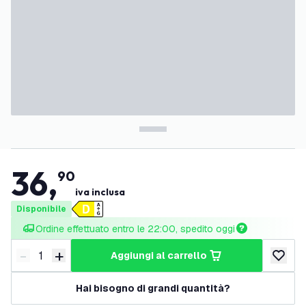
36
,
90
iva inclusa
Disponibile
Ordine effettuato entro le 22:00, spedito oggi
-
+
aggiungi al carrello
Riduci quantità
Aumenta quantità
aggiungi 
Hai bisogno di grandi quantità?