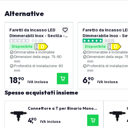
Alternative
Faretti da Incasso LED
Faretto da Incasso L
aggiungi alla lista desideri
Dimmerabili Inox - Sevilla -
Dimmerabile Inox - Sev
0.0 (0)
apri il casset
5.0 (1)
3W - 4000K - 92mm -
3W - 4000K - 92mm -
0 stelle di valutazione
5 stelle di valutazione
Disponibile
Disponibile
Quadrato - 3 pack
Quadrato
Dimmerabile e inclinabile
Dimmerabile e inclinabile
Dimensioni della sega: 75-80
Dimensioni della sega: 
mm
mm
Profondità di installazione: 60
Profondità di installazio
mm
mm
18
,
6
,
90
90
IVA inclusa
IVA inclusa
Spesso acquistati insieme
Connettore a T per Binario Monofa
se - Nero - Right-1
4
,
90
IVA inclusa