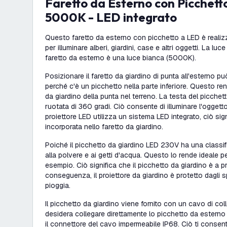
Faretto da Esterno con Picchetto 5W - IP65 -
5000K - LED integrato
Questo faretto da esterno con picchetto a LED è realizza
per illuminare alberi, giardini, case e altri oggetti. La lu
faretto da esterno è una luce bianca (5000K).
Posizionare il faretto da giardino di punta all'esterno p
perché c'è un picchetto nella parte inferiore. Questo rend
da giardino della punta nel terreno. La testa del picche
ruotata di 360 gradi. Ciò consente di illuminare l'oggett
proiettore LED utilizza un sistema LED integrato, ciò sign
incorporata nello faretto da giardino.
Poiché il picchetto da giardino LED 230V ha una classif
alla polvere e ai getti d'acqua. Questo lo rende ideale pe
esempio. Ciò significa che il picchetto da giardino è a pr
conseguenza, il proiettore da giardino è protetto dagli
pioggia.
Il picchetto da giardino viene fornito con un cavo di co
desidera collegare direttamente lo picchetto da esterno 
il connettore del cavo impermeabile IP68. Ciò ti consen