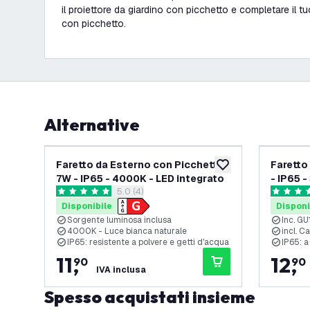
il proiettore da giardino con picchetto e completare il tu
con picchetto.
Alternative
Faretto da Esterno con Picchetto
Faretto
aggiungi alla lista des
7W - IP65 - 4000K - LED integrato
- IP65 
apri il cassetto delle recensioni
5.0 (4)
Alumini
5 stelle di valutazione
5 stelle d
Disponibile
Disponi
Sorgente luminosa inclusa
Inc. GU
4000K - Luce bianca naturale
incl. 
IP65: resistente a polvere e getti d'acqua
IP65: a
11
,
12
,
90
90
IVA inclusa
Spesso acquistati insieme