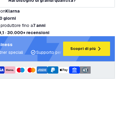
Hai bisogno di grandi quantità?
con
Klarna
0 giorni
 produttore fino a
7 anni
9,1 · 30.000+ recensioni
siness
Scopri di più
tner speciali
Supporto per progetti e piani di illuminazione
+
1