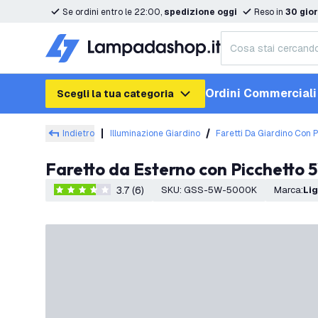
Se ordini entro le 22:00,
spedizione oggi
Reso in
30 gior
Ordini Commerciali
Scegli la tua categoria
Indietro
Illuminazione Giardino
Faretti Da Giardino Con 
Faretto da Esterno con Picchetto
3.7 (6)
SKU
:
GSS-5W-5000K
Marca
:
L
3.7 stelle di valutazione