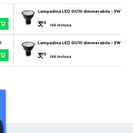
Lampadina LED GU10 dimmerabile - 5W - 270
3
,
90
IVA inclusa
D
Lampadina LED GU10 dimmerabile - 5W - 300
3
,
90
IVA inclusa