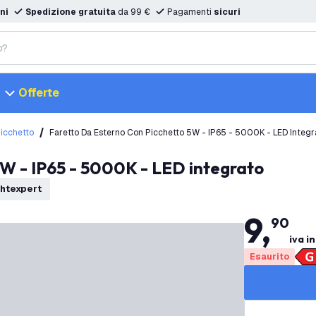
ni
Spedizione gratuita
da 99 €
Pagamenti
sicuri
Offerte
Picchetto
Faretto Da Esterno Con Picchetto 5W - IP65 - 5000K - LED Integr
 5W - IP65 - 5000K - LED integrato
ightexpert
9
,
90
iva i
Esaurito