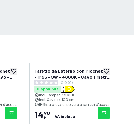
cchetto
Faretto da Esterno con Picchetto
Far
aggiungi alla lista desideri
aggiungi alla lis
avo -
- IP65 - 3W - 4000K - Cavo 1 metro
- I
lle recensioni
0.0 (0)
- Nero
- N
0 stelle di valutazione
5 st
Disponibile
Di
incl. Lampadine GU10
i
incl. Cavo da 100 cm
i
zzi d'acqua
IP65: a prova di polvere e schizzi d'acqua
I
14
,
1
90
IVA inclusa