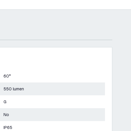
60°
550 lumen
G
No
IP65