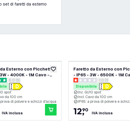
o set di faretti da esterno
 da Esterno con Picchetto
Faretto da Esterno con Pi
ideri
aggiungi alla lista desideri
- 3W - 4000K - 1M Cavo -
- IP65 - 3W - 6500K - 1M C
apri il cassetto delle recensioni
5.0 (5)
apri il cassetto de
1.0 (1)
o
Aluminio
i valutazione
1 stelle di valutazione
bile
Disponibile
10 spot
Inc. GU10 spot
Cavo da 100 cm
incl. Cavo da 100 cm
 prova di polvere e schizzi d'acqua
IP65: a prova di polvere e schi
12
,
90
IVA inclusa
IVA inclusa