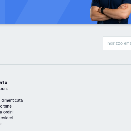
onto
count
dimenticata
'ordine
a ordini
desideri
e