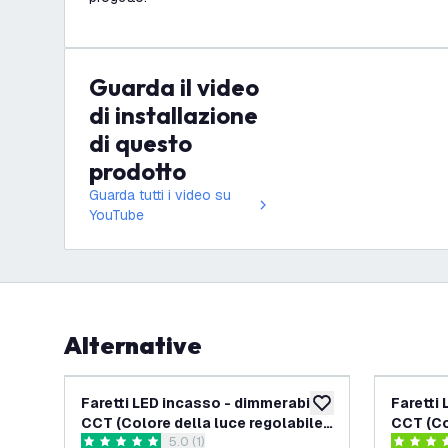
Guarda il video
di installazione
di questo
prodotto
Guarda tutti i video su
YouTube
Alternative
Faretti LED incasso - dimmerabili -
Faretti 
aggiungi alla lista des
CCT (Colore della luce regolabile)
CCT (Co
apri il cassetto delle recensioni
5.0 (1)
- 5W/7W - IP65 - Inox - Inclinable -
- 5W/7W
5 stelle di valutazione
4.2 stelle