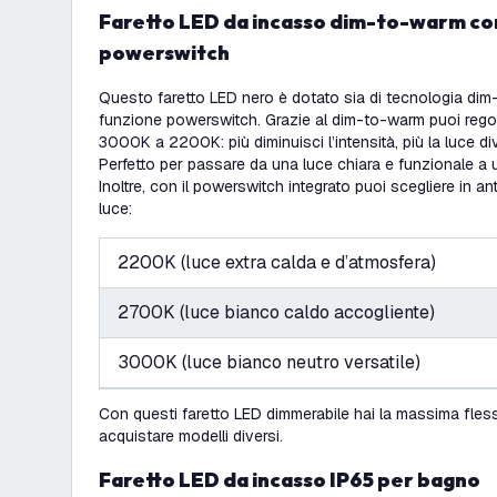
Faretto LED da incasso dim-to-warm con funzione
powerswitch
Questo faretto LED nero è dotato sia di tecnologia dim
funzione powerswitch. Grazie al dim-to-warm puoi regol
3000K a 2200K: più diminuisci l’intensità, più la luce d
Perfetto per passare da una luce chiara e funzionale a u
Inoltre, con il powerswitch integrato puoi scegliere in anti
luce:
2200K (luce extra calda e d’atmosfera)
2700K (luce bianco caldo accogliente)
3000K (luce bianco neutro versatile)
Con questi faretto LED dimmerabile hai la massima fless
acquistare modelli diversi.
Faretto LED da incasso IP65 per bagno