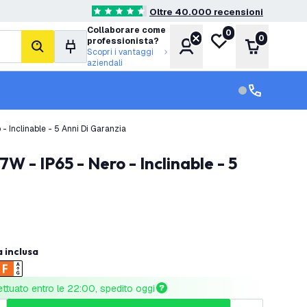
Oltre 40.000 recensioni
4.6 stelle di valutazione
Collaborare come
0
Lista desideri
0
professionista?
Account
Carrello
cerca
Scopri i vantaggi
aziendali
Servizio clien
Assistenza cl
- Inclinable - 5 Anni Di Garanzia
a inclusa
ettuato entro le 22:00, spedito oggi