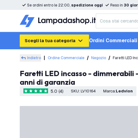
Se ordini entro le 22:00,
spedizione oggi
Reso in
30 gior
Ordini Commerciali
Scegli la tua categoria
Indietro
Ordine Commerciale
Negozio
Faretti LED In
Faretti LED incasso - dimmerabili - CCT (Colore della luce regolabile) - 5W/7W - IP65 - Nero - Inclinable - 5
anni di garanzia
5.0 (4)
SKU
:
LV10164
Marca
:
Ledvion
5 stelle di valutazione