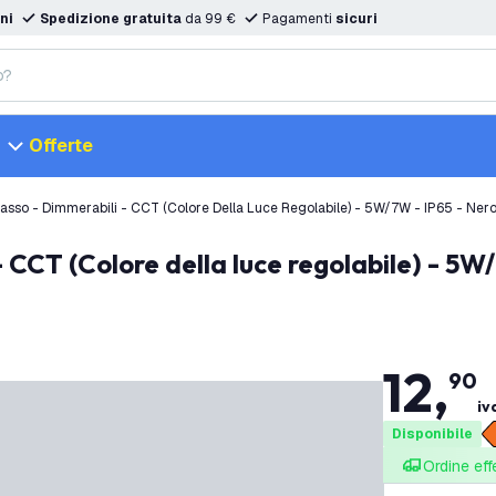
ni
Spedizione gratuita
da 99 €
Pagamenti
sicuri
Offerte
casso - Dimmerabili - CCT (Colore Della Luce Regolabile) - 5W/7W - IP65 - Nero 
12
,
90
iv
Disponibile
Ordine eff