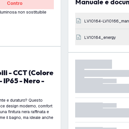
Manuale e docu
Contro
luminosa non sostituibile
LV10164-LV10166_man
LV10164_energy
 IP65 - Nero -
ente e duraturo? Questo
sce design moderno, comfort
a finitura nera raffinata e
ome il bagno, ma ideale anche