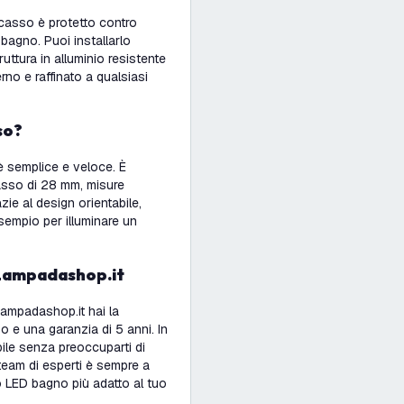
ncasso è protetto contro
 bagno. Puoi installarlo
ttura in alluminio resistente
rno e raffinato a qualsiasi
so?
è semplice e veloce. È
casso di 28 mm, misure
zie al design orientabile,
esempio per illuminare un
i Lampadashop.it
ampadashop.it hai la
o e una garanzia di 5 anni. In
bile senza preoccuparti di
 team di esperti è sempre a
tto LED bagno più adatto al tuo