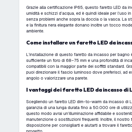
Grazie alla certificazione IP65, questo faretto LED da i
umidità e schizzi d’acqua, ed è quindi ideale per l’uso in
senza problemi anche sopra la doccia o la vasca. La stru
e la finitura nera elegante donano inoltre un tocco mode
ambiente.
Come installare un faretto LED da incas
L’installazione di questo faretto da incasso per bagno 
sufficiente un foro di 68–75 mm e una profondità di in
compatibili con la maggior parte dei soffitti standard. Gra
puoi direzionare il fascio luminoso dove preferisci, ad 
angolo o valorizzare una parete.
I vantaggi dei faretto LED da incasso d
Scegliendo un faretto LED dim-to-warm da incasso di L
garanzia di una lunga durata fino a 50.000 ore di utilizz
questo modo avrai un’illuminazione affidabile e sosteni
manutenzione o sostituzioni frequenti. Inoltre, il nostro
disposizione per consigliarti e aiutarti a trovare il fare
progetto.