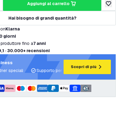
aggiungi al carrello
tità
umenta quantità
aggiungi alla lis
Hai bisogno di grandi quantità?
con
Klarna
0 giorni
 produttore fino a
7 anni
9,1 · 30.000+ recensioni
siness
Scopri di più
tner speciali
Supporto per progetti e piani di illuminazione
+
1