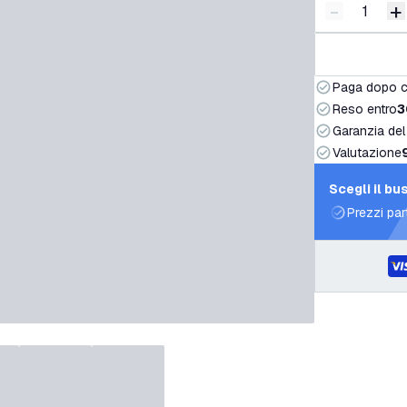
-
+
Riduci quan
A
Paga dopo 
Reso entro
3
Garanzia del
Valutazione
Scegli il bu
Prezzi par