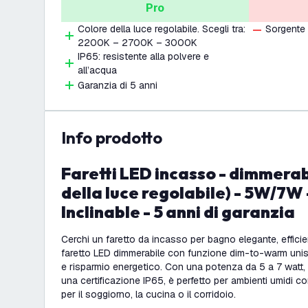
Pro
Colore della luce regolabile. Scegli tra:
Sorgente 
2200K – 2700K – 3000K
IP65: resistente alla polvere e
all’acqua
Garanzia di 5 anni
info prodotto
Faretti LED incasso - dimmerabili - CCT (Colore
della luce regolabile) - 5W/7W -
Inclinable - 5 anni di garanzia
Cerchi un faretto da incasso per bagno elegante, effici
faretto LED dimmerabile con funzione dim-to-warm uni
e risparmio energetico. Con una potenza da 5 a 7 watt, un
una certificazione IP65, è perfetto per ambienti umidi c
per il soggiorno, la cucina o il corridoio.