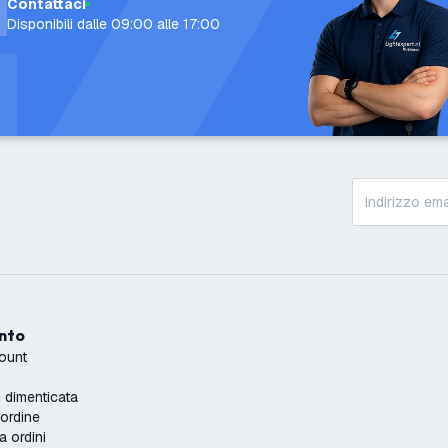
Contattaci
Disponibili dalle 09:00 alle 17:00
onto
count
dimenticata
'ordine
a ordini