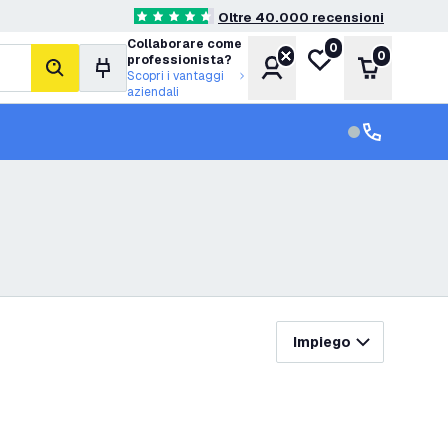
Oltre 40.000 recensioni
4.6 stelle di valutazione
Collaborare come
0
Lista desideri
0
professionista?
Account
Carrello
cerca
Scopri i vantaggi
aziendali
Servizio clien
Assistenza cl
Impiego