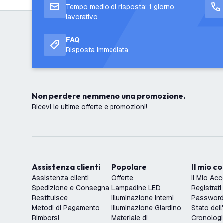
Tempo medio di risposta: 1 giorno
lavorativo
FAQ
Risposta immediata
Non perdere nemmeno una promozione.
Ricevi le ultime offerte e promozioni!
Assistenza clienti
Popolare
Il mio c
Assistenza clienti
Offerte
Il Mio Ac
Spedizione e Consegna
Lampadine LED
Registrati
Restituisce
Illuminazione Interni
Password 
Metodi di Pagamento
Illuminazione Giardino
Stato dell
Rimborsi
Materiale di
Cronologi