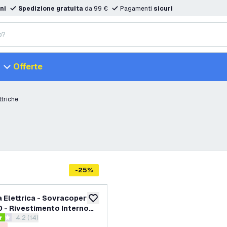
ni
Spedizione gratuita
da 99 €
Pagamenti
sicuri
Offerte
ttriche
-
25
%
 Elettrica - Sovracoperta
aggiungi alla lista desideri
 - Rivestimento Interno
apri il cassetto delle recensioni
4.2 (14)
 - 6 Livelli di Calore -
 di valutazione