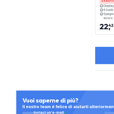
Coperta
Esaurit
Display
6 livell
Spegni
sicuro
22
,
42
Vuoi saperne di più?
Il nostro team è felice di aiutarti ulteriormen
Inviaci un’e-mail