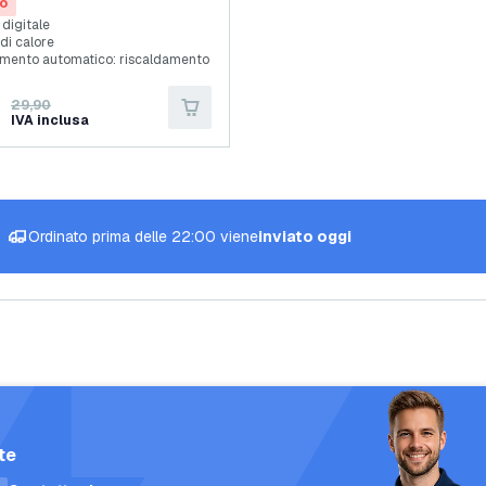
 Elettrica Superiore
o
 digitale
i di calore
mento automatico: riscaldamento
29,90
IVA inclusa
Ordinato prima delle 22:00 viene
inviato oggi
te