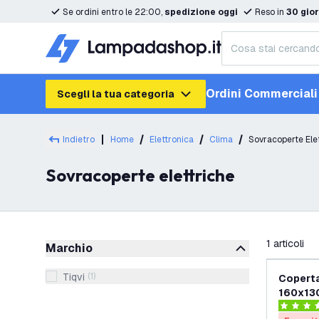
Se ordini entro le 22:00,
spedizione oggi
Reso in
30 gior
Ordini Commerciali
Scegli la tua categoria
Indietro
Home
Elettronica
Clima
Sovracoperte Ele
Sovracoperte elettriche
filtra
1
articoli
Marchio
Tiqvi
(
1
)
Coperta
160x130
Lavabile
4.2 stelle