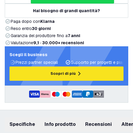
Hai bisogno di grandi quantità?
Paga dopo con
Klarna
Reso entro
30 giorni
Garanzia del produttore fino a
7 anni
Valutazione
9,1 · 30.000+ recensioni
Scegli il business
Prezzi partner speciali
Supporto per progetti e piani di 
Scopri di più
+
3
Specifiche
info prodotto
recensioni
Alt