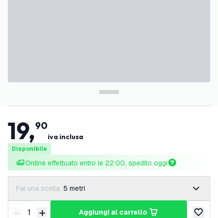
19
,
90
iva inclusa
Disponibile
Ordine effettuato entro le 22:00, spedito oggi
Fai una scelta:
5 metri
-
+
aggiungi al carrello
Riduci quantità
Aumenta quantità
aggiungi 