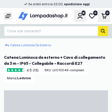
Se ordini entro le 22:00,
spedizione oggi
0
0
Account
Lista desider
Carr
Menu
Cosa stai cercando?
cerc
Catena Luminosa Da Esterno
Catena Luminosa da esterno + Cavo di collegamento
da 3 m - IP65 - Collegabile - Raccordi E27
4.5 (15)
SKU
:
LVO10049-compleet
4.5 stelle di valutazione
Marca
:
Ledvion