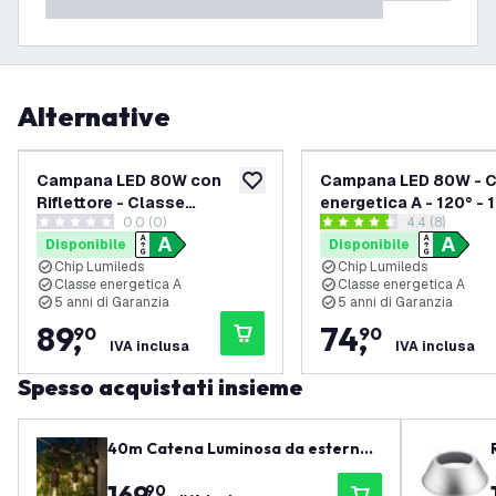
Alternative
Campana LED 80W con
Campana LED 80W - 
aggiungi alla lista desideri
Riflettore - Classe
energetica A - 120° - 
0.0 (0)
apri il casset
4.4 (8)
energetica A - 90° - 192
Lm/W - 6000K - IP65 
0 stelle di valutazione
4.4 stelle di valutazione
Disponibile
Disponibile
Lm/W - 4000K - IP65 -
Dimmerabile
Chip Lumileds
Chip Lumileds
Dimmerabile
Classe energetica A
Classe energetica A
5 anni di Garanzia
5 anni di Garanzia
89
,
74
,
90
90
IVA inclusa
IVA inclusa
Spesso acquistati insieme
40m Catena Luminosa da esterno
+ cavo di collegamento da 3 m - IP6
169
,
90
5 - Collegabile - con 40 lampadine