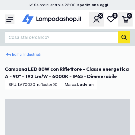
Se ordini entro le 22:00,
spedizione oggi
0
0
Account
Lista desider
Carr
Menu
Cosa stai cercando?
cerc
Edifici Industriali
Campana LED 80W con Riflettore - Classe energetica
A - 90° - 192 Lm/W - 6000K - IP65 - Dimmerabile
SKU
:
LV70020-reflector90
Marca
:
Ledvion