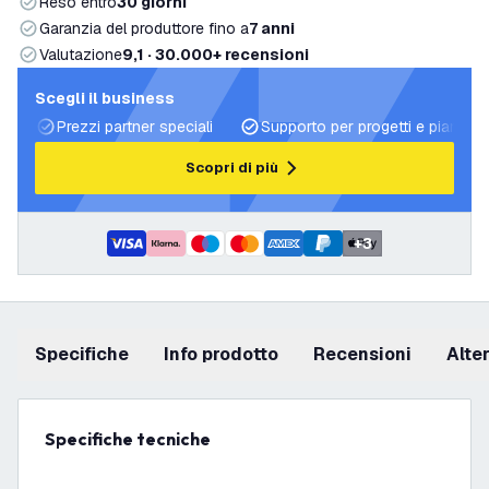
Reso entro
30 giorni
Garanzia del produttore fino a
7 anni
Valutazione
9,1 · 30.000+ recensioni
Scegli il business
Prezzi partner speciali
Supporto per progetti e piani di 
Scopri di più
+
3
Specifiche
info prodotto
recensioni
Alt
Specifiche tecniche