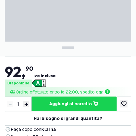
92
,
90
iva inclusa
Disponibile
Ordine effettuato entro le 22:00, spedito oggi
-
+
aggiungi al carrello
Riduci quantità
Aumenta quantità
aggiungi 
Hai bisogno di grandi quantità?
Paga dopo con
Klarna