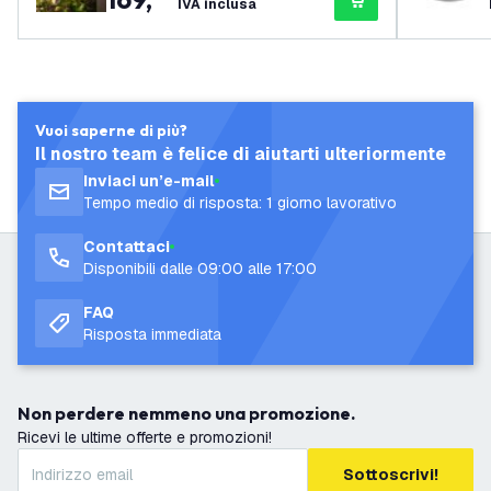
IVA inclusa
LED
Vuoi saperne di più?
Il nostro team è felice di aiutarti ulteriormente
Inviaci un’e-mail
Tempo medio di risposta: 1 giorno lavorativo
Contattaci
Disponibili dalle 09:00 alle 17:00
FAQ
Risposta immediata
Non perdere nemmeno una promozione.
Ricevi le ultime offerte e promozioni!
Sottoscrivi!