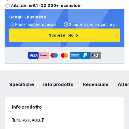
Valutazione
9,1 · 30.000+ recensioni
Scegli il business
Prezzi partner speciali
Supporto per progetti e piani di 
Scopri di più
+
3
Specifiche
info prodotto
recensioni
Alt
info prodotto
[[ENERGYLABEL]]