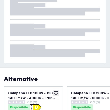
Alternative
Campana LED 100W - 120° -
Campana LED 200W - 
aggiungi alla lista desideri
140 Lm/W - 4000K - IP65 -
140 Lm/W - 6000K - I
0.0 (0)
0.0 (0)
Dimmerabile Dali - 5 anni di
Dimmerabile Dali - 5 a
0 stelle di valutazione
0 stelle di valutazione
Disponibile
Disponibile
garanzia
garanzia