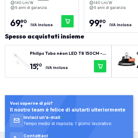
140 Lm/W
140 Lm/W
5 anni di garanzia
5 anni di garanzia
69
,
99
,
90
90
IVA inclusa
IVA inclusa
Spesso acquistati insieme
Philips Tubo néon LED T8 150CM - 2
0,5W - 6500K - 151lm/W - Alta effici
15
,
90
enza
-
IVA inclusa
Vuoi saperne di più?
Il nostro team è felice di aiutarti ulteriormente
Inviaci un’e-mail
Tempo medio di risposta: 1 giorno lavorativo
Contattaci