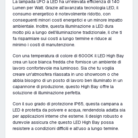
La
lampada UFO a LED
ha un'elevata efficienza di 140
Lumen per Watt. Grazie all'avanzata tecnologia LED, il
consumo energetico è notevolmente ridotto, con
conseguenti minori costi energetici e un minore impatto
ambientale. Inoltre, questa illuminazione a LED dura
molto più a lungo dell'illuminazione tradizionale, il che ti
fa risparmiare sui costi a lungo termine e riduce al
minimo i costi di manutenzione.
Con una temperatura di colore di
6000K
il LED High Bay
crea un
luce bianca fredda
che fornisce un ambiente di
lavoro confortevole ma luminoso. Sia che tu voglia
creare un'atmosfera rilassata in uno showroom o che
abbia bisogno di un posto di lavoro ben illuminato in un
capannone di produzione, questo High Bay offre la
soluzione di illuminazione perfetta.
Con il suo grado di protezione IP65, questa campana a
LED è protetta da polvere e acqua, rendendola adatta sia
per applicazioni interne che esterne. Il design robusto e
durevole assicura che questo LED High Bay possa
resistere a condizioni difficili e all'uso a lungo termine.