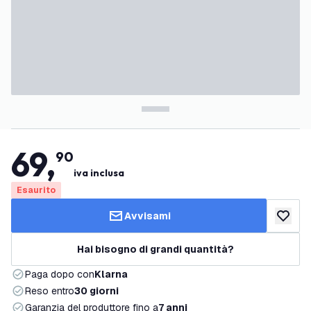
69
,
90
iva inclusa
Esaurito
Avvisami
aggiungi 
Hai bisogno di grandi quantità?
Paga dopo con
Klarna
Reso entro
30 giorni
Garanzia del produttore fino a
7 anni