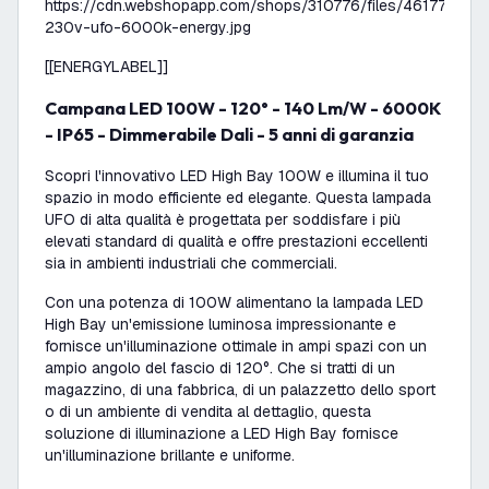
https://cdn.webshopapp.com/shops/310776/files/46177898
230v-ufo-6000k-energy.jpg
[[ENERGYLABEL]]
Campana LED 100W - 120° - 140 Lm/W - 6000K
- IP65 - Dimmerabile Dali - 5 anni di garanzia
Scopri l'innovativo LED High Bay
100W
e illumina il tuo
spazio in modo efficiente ed elegante. Questa
lampada
UFO
di alta qualità è progettata per soddisfare i più
elevati standard di qualità e offre prestazioni eccellenti
sia in ambienti industriali che commerciali.
Con una potenza di
100W
alimentano la
lampada LED
High Bay un'emissione luminosa impressionante e
fornisce un'illuminazione ottimale in ampi spazi con un
ampio angolo del fascio di 120°. Che si tratti di un
magazzino, di una fabbrica, di un palazzetto dello sport
o di un ambiente di vendita al dettaglio, questa
soluzione di illuminazione a LED High Bay fornisce
un'illuminazione brillante e uniforme.