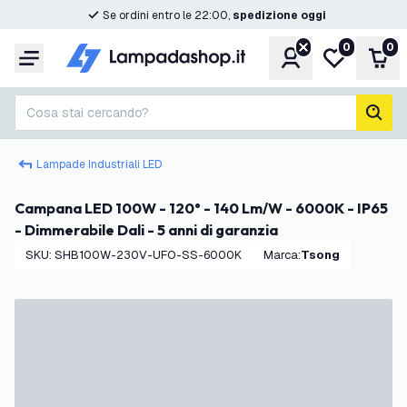
Se ordini entro le 22:00,
spedizione oggi
0
0
Account
Lista desider
Carr
Menu
Cosa stai cercando?
cerc
Lampade Industriali LED
Campana LED 100W - 120° - 140 Lm/W - 6000K - IP65
- Dimmerabile Dali - 5 anni di garanzia
SKU
:
SHB100W-230V-UFO-SS-6000K
Marca
:
Tsong