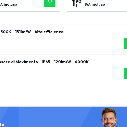
1
,
90
VA inclusa
IVA inclusa
500K - 151lm/W - Alta efficienza
nsore di Movimento - IP65 - 120lm/W - 4000K
te