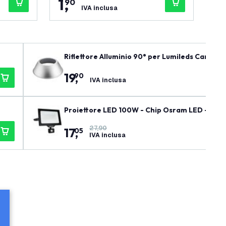
1
,
1
,
90
IVA inclusa
Riflettore Alluminio 90° per Lumileds Campa
19
,
90
IVA inclusa
Proiettore LED 100W - Chip Osram LED - Sens
27,90
17
,
05
IVA inclusa