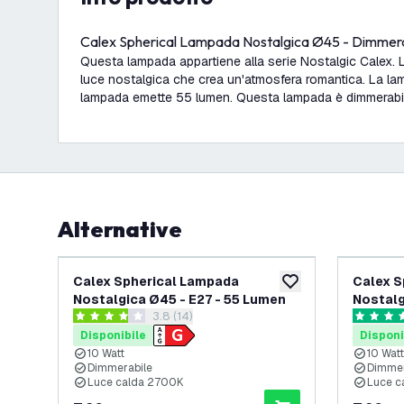
Calex Spherical Lampada Nostalgica Ø45 - Dimmera
Questa lampada appartiene alla serie Nostalgic Calex.
luce nostalgica che crea un'atmosfera romantica. La la
lampada emette 55 lumen. Questa lampada è dimmerabi
Alternative
Calex Spherical Lampada
Calex S
aggiungi alla lista des
Nostalgica Ø45 - E27 - 55 Lumen
Nostalg
apri il cassetto delle recensioni
3.8 (14)
3.8 stelle di valutazione
4.5 stelle
Disponibile
Disponi
10 Watt
10 Watt
Dimmerabile
Dimmer
Luce calda 2700K
Luce c