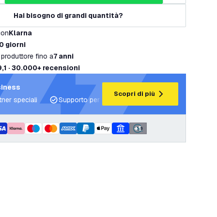
Hai bisogno di grandi quantità?
con
Klarna
0 giorni
 produttore fino a
7 anni
9,1 · 30.000+ recensioni
siness
Scopri di più
tner speciali
Supporto per progetti e piani di illuminazione
+
1