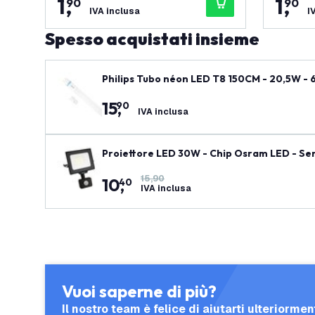
1
,
1
,
90
90
IVA inclusa
I
Spesso acquistati insieme
Philips Tubo néon LED T8 150CM - 20,5W - 6
15
,
90
IVA inclusa
Proiettore LED 30W - Chip Osram LED - Se
15,90
10
,
40
IVA inclusa
Vuoi saperne di più?
Il nostro team è felice di aiutarti ulteriormen