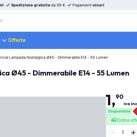
ni
Spedizione gratuita
da 99 €
Pagamenti
sicuri
Offerte
rical Lampada Nostalgica Ø45 - Dimmerabile E14 - 55 Lumen
ica Ø45 - Dimmerabile E14 - 55 Lumen
1
,
90
iva in
Disponibile
Ordine eff
-
+
Riduci quan
A