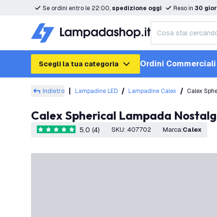
Se ordini entro le 22:00,
spedizione oggi
Reso in
30 gior
Ordini Commerciali
Scegli la tua categoria
Indietro
Lampadine LED
Lampadine Calex
Calex Sphe
Calex Spherical Lampada Nostalg
5.0 (4)
SKU
:
407702
Marca
:
Calex
5 stelle di valutazione