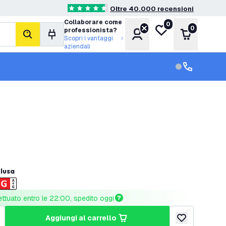
Oltre 40.000 recensioni
4.6 stelle di valutazione
Collaborare come
0
Lista desideri
0
professionista?
Account
Carrello
cerca
Scopri i vantaggi
aziendali
Servizio clien
Assistenza cl
clusa
ettuato entro le 22:00, spedito oggi
aggiungi al carrello
tità
umenta quantità
aggiungi alla lis