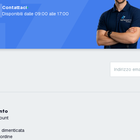
Contattaci
Disponibili dalle 09:00 alle 17:00
onto
count
dimenticata
'ordine