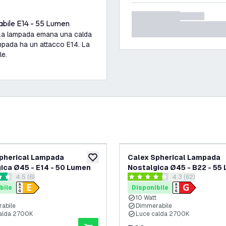
bile E14 - 55 Lumen
 La lampada emana una calda
mpada ha un attacco E14. La
le.
pherical Lampada
Calex Spherical Lampada
ideri
aggiungi alla lista desideri
ica Ø45 - E14 - 50 Lumen
Nostalgica Ø45 - B22 - 55
apri il cassetto delle recensioni
4.5 (6)
apri il cassetto d
4.3 (62)
 di valutazione
4.3 stelle di valutazione
bile
Disponibile
10 Watt
abile
Dimmerabile
alda 2700K
Luce calda 2700K