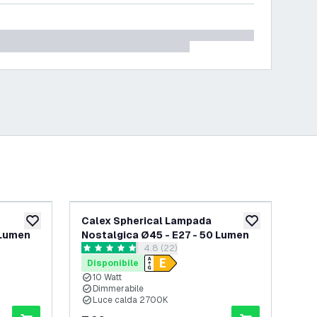
Calex Spherical Lampada
Ca
aggiungi alla lista desideri
aggiungi alla lis
 Lumen
Nostalgica Ø45 - E27 - 50 Lumen
Nos
elle recensioni
apri il cassetto delle recensioni
4.8 (22)
4.8 stelle di valutazione
3.6 
Disponibile
Di
10 Watt
1
Dimmerabile
D
Luce calda 2700K
L