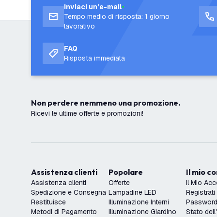
Inviaci un’e-mail
Tempo medio di risposta: 1 giorno
lavorativo
FAQ
Risposta immediata
Non perdere nemmeno una promozione.
Ricevi le ultime offerte e promozioni!
Assistenza clienti
Popolare
Il mio c
Assistenza clienti
Offerte
Il Mio Ac
Spedizione e Consegna
Lampadine LED
Registrati
Restituisce
Illuminazione Interni
Password 
Metodi di Pagamento
Illuminazione Giardino
Stato dell