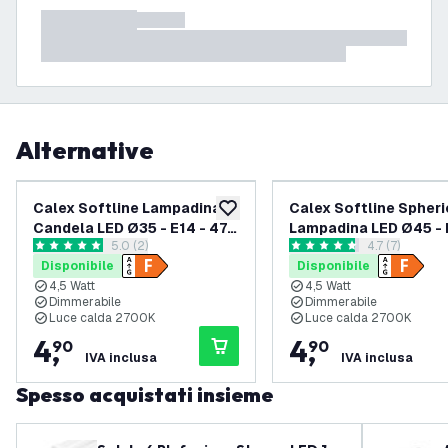
Alternative
Calex Softline Lampadina a
Calex Softline Spheri
aggiungi alla lista desideri
Candela LED Ø35 - E14 - 470
Lampadina LED Ø45 - 
apri il cassetto delle recensioni
5.0 (2)
apri il casset
4.7 (7)
Lm
470 Lm
5 stelle di valutazione
4.7 stelle di valutazione
Disponibile
Disponibile
4,5 Watt
4,5 Watt
Dimmerabile
Dimmerabile
Luce calda 2700K
Luce calda 2700K
4
,
4
,
90
90
IVA inclusa
IVA inclusa
Spesso acquistati insieme