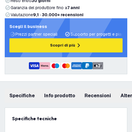
Reso entro
30 giorni
Garanzia del produttore fino a
7 anni
Valutazione
9,1 · 30.000+ recensioni
Scegli il business
Prezzi partner speciali
Supporto per progetti e piani di 
Scopri di più
+
3
Specifiche
info prodotto
recensioni
Alt
Specifiche tecniche