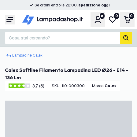
Se ordini entro le 22:00,
spedizione oggi
0
0
Account
Lista desider
Carr
Menu
Cosa stai cercando?
cerc
Lampadine Calex
Calex Softline Filamento Lampadina LED Ø26 - E14 -
136 Lm
3.7 (6)
SKU
:
1101000300
Marca
:
Calex
3.7 stelle di valutazione