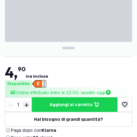
4
,
90
iva inclusa
Disponibile
Ordine effettuato entro le 22:00, spedito oggi
-
+
aggiungi al carrello
Riduci quantità
Aumenta quantità
aggiungi 
Hai bisogno di grandi quantità?
Paga dopo con
Klarna