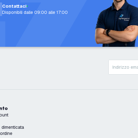
Contattaci
Disponibili dalle 09:00 alle 17:00
onto
count
dimenticata
'ordine