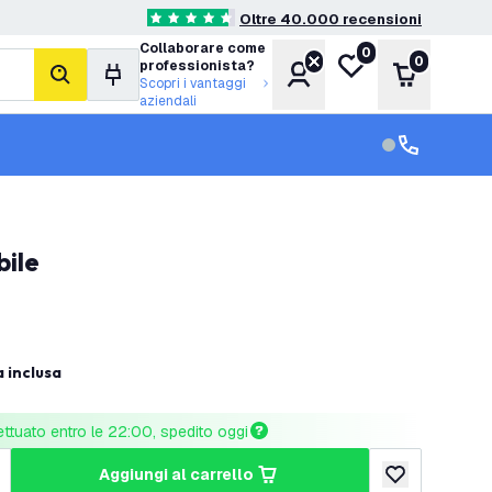
Oltre 40.000 recensioni
4.6 stelle di valutazione
Collaborare come
0
Lista desideri
0
professionista?
Account
Carrello
cerca
Scopri i vantaggi
aziendali
Servizio clien
Assistenza cl
bile
a inclusa
ettuato entro le 22:00, spedito oggi
aggiungi al carrello
tità
umenta quantità
aggiungi alla lis