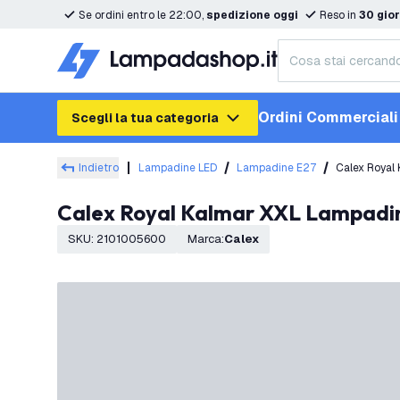
Se ordini entro le 22:00,
spedizione oggi
Reso in
30 gior
Ordini Commerciali
Scegli la tua categoria
Indietro
Lampadine LED
Lampadine E27
Calex Royal 
Calex Royal Kalmar XXL Lampadin
SKU
:
2101005600
Marca
:
Calex