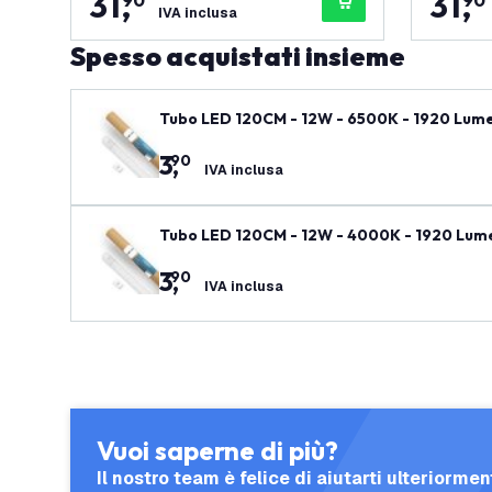
31
,
31
,
90
90
IVA inclusa
Spesso acquistati insieme
Tubo LED 120CM - 12W - 6500K - 1920 Lumen
3
,
90
IVA inclusa
Tubo LED 120CM - 12W - 4000K - 1920 Lumen
3
,
90
IVA inclusa
Vuoi saperne di più?
Il nostro team è felice di aiutarti ulteriormen