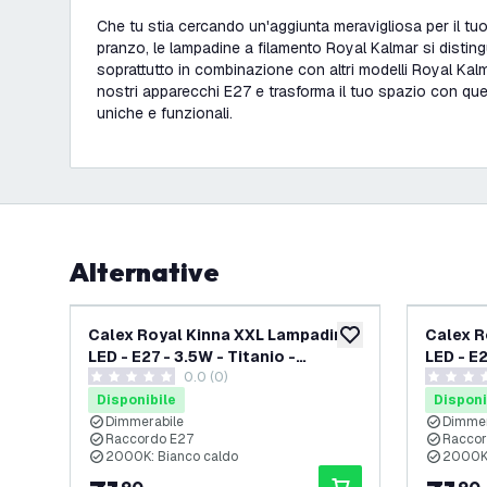
Che tu stia cercando un'aggiunta meravigliosa per il tu
pranzo, le lampadine a filamento Royal Kalmar si disti
soprattutto in combinazione con altri modelli Royal Kalma
nostri apparecchi E27 e trasforma il tuo spazio con que
uniche e funzionali.
Alternative
Calex Royal Kinna XXL Lampadina
Calex R
aggiungi alla lista des
LED - E27 - 3.5W - Titanio -
LED - E2
0.0 (0)
Dimmerabile
Dimmer
0 stelle di valutazione
0 stelle d
Disponibile
Disponi
Dimmerabile
Dimmer
Raccordo E27
Raccor
2000K: Bianco caldo
2000K: