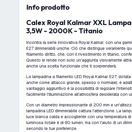
info prodotto
Calex Royal Kalmar XXL Lampadina LED - E27 -
3,5W - 2000K - Titanio
Incontra la serie innovativa Royal Kalmar, con una gam
E27 dimmerabili uniche. Ciò che distingue veramente que
filamento diritto, che, con il rivestimento in titanio, con
Questo le rende non solo un'aggiunta visivamente attra
anche una scelta funzionale che ti sorprenderà.
La lampadina a filamento LED Royal Kalmar E27, dotata 
anche come attacco grande, spesso o normale), è adatta
vantaggio aggiuntivo è la possibilità di regolare l'intensi
facilmente l'illuminazione all'atmosfera desiderata con 
Con un diametro impressionante di 200 mm e un'altezz
lampadina LED dimmerabile cattura l'attenzione. La lam
luce bianca calda e accogliente con una temperatura di
luminosa totale è di 60 lumen, ma con l'aiuto di un dim
secondo le tue preferenze.