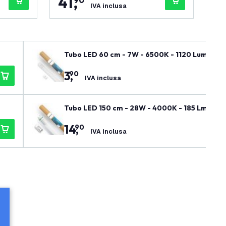
41
,
1
90
IVA inclusa
Tubo LED 60 cm - 7W - 6500K - 1120 Lumen - A
3
,
90
IVA inclusa
Tubo LED 150 cm - 28W - 4000K - 185 Lm/W - Al
14
,
90
IVA inclusa