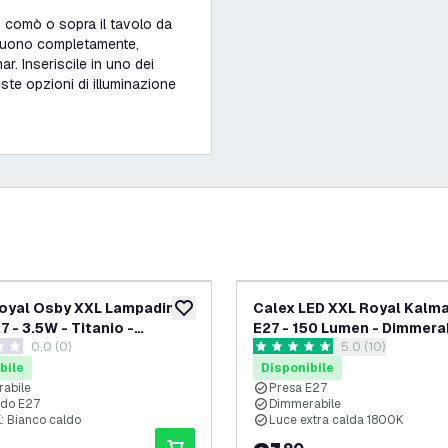
o comò o sopra il tavolo da
nguono completamente,
r. Inseriscile in uno dei
ste opzioni di illuminazione
oyal Osby XXL Lampadina
Calex LED XXL Royal Kalma
ideri
aggiungi alla lista desideri
7 - 3.5W - Titanio -
E27 - 150 Lumen - Dimmera
0.0 (0)
apri il cassetto d
5.0 (10)
abile
i valutazione
5 stelle di valutazione
bile
Disponibile
abile
Presa E27
do E27
Dimmerabile
 Bianco caldo
Luce extra calda 1800K