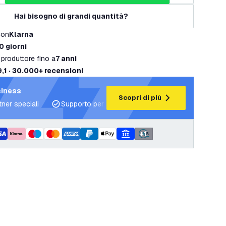
Hai bisogno di grandi quantità?
con
Klarna
0 giorni
 produttore fino a
7 anni
9,1 · 30.000+ recensioni
siness
Scopri di più
tner speciali
Supporto per progetti e piani di illuminazione
+
1