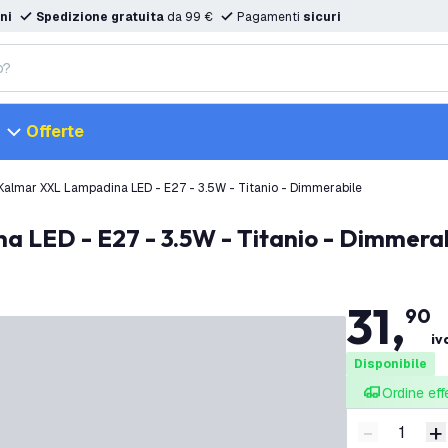
ni
Spedizione gratuita
da 99 €
Pagamenti
sicuri
Offerte
Kalmar XXL Lampadina LED - E27 - 3.5W - Titanio - Dimmerabile
a LED - E27 - 3.5W - Titanio - Dimmera
31
,
90
iv
Disponibile
Ordine eff
-
+
Riduci quan
A