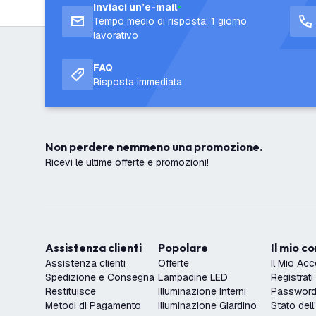
Inviaci un’e-mail
Tempo medio di risposta: 1 giorno
lavorativo
FAQ
Risposta immediata
Non perdere nemmeno una promozione.
Ricevi le ultime offerte e promozioni!
Assistenza clienti
Popolare
Il mio c
Assistenza clienti
Offerte
Il Mio Ac
Spedizione e Consegna
Lampadine LED
Registrati
Restituisce
Illuminazione Interni
Password 
Metodi di Pagamento
Illuminazione Giardino
Stato dell