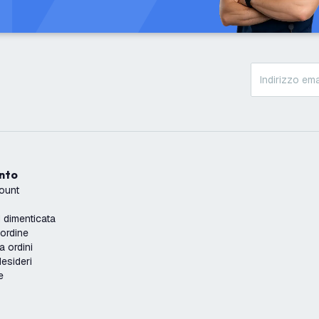
onto
count
dimenticata
'ordine
a ordini
desideri
e