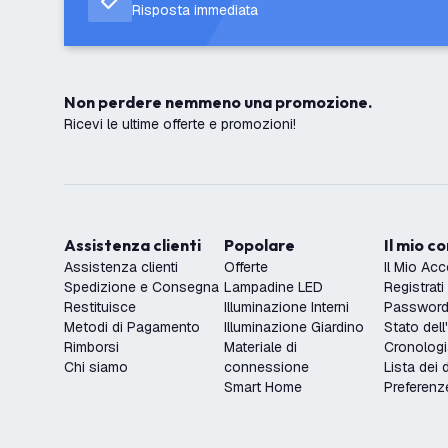
Risposta immediata
Non perdere nemmeno una promozione.
Ricevi le ultime offerte e promozioni!
Assistenza clienti
Popolare
Il mio c
Assistenza clienti
Offerte
Il Mio Ac
Spedizione e Consegna
Lampadine LED
Registrati
Restituisce
Illuminazione Interni
Password 
Metodi di Pagamento
Illuminazione Giardino
Stato dell
Rimborsi
Materiale di
Cronologi
Chi siamo
connessione
Lista dei 
Smart Home
Preferenz