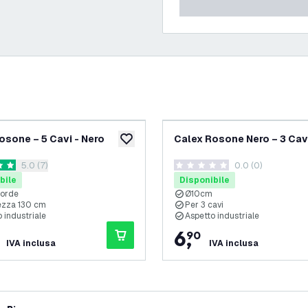
osone – 5 Cavi - Nero
Calex Rosone Nero – 3 Cav
ideri
aggiungi alla lista desideri
apri il cassetto delle recensioni
5.0 (7)
0.0 (0)
i valutazione
0 stelle di valutazione
bile
Disponibile
corde
Ø10cm
zza 130 cm
Per 3 cavi
 industriale
Aspetto industriale
6
,
90
IVA inclusa
IVA inclusa