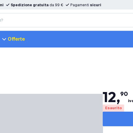
ni
Spedizione gratuita
da 99 €
Pagamenti
sicuri
Offerte
12
,
90
iv
Esaurito