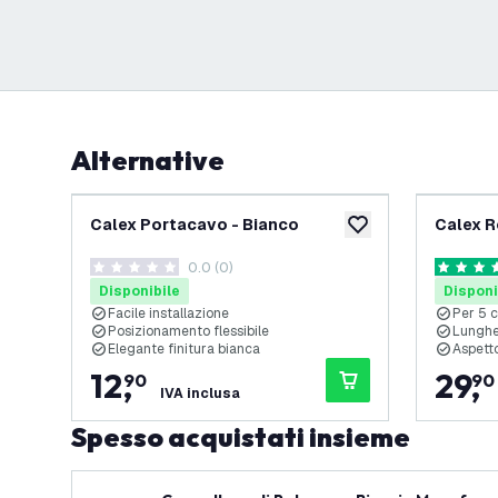
Alternative
Calex Portacavo - Bianco
Calex R
aggiungi alla lista des
0.0 (0)
0 stelle di valutazione
5 stelle d
Disponibile
Disponi
Facile installazione
Per 5 
Posizionamento flessibile
Lunghe
Elegante finitura bianca
Aspetto
12
,
29
,
90
90
IVA inclusa
Spesso acquistati insieme