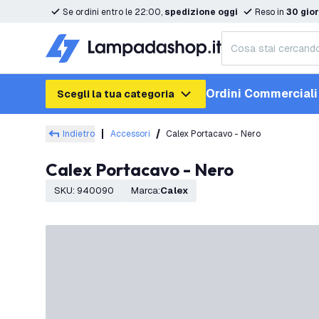
Se ordini entro le 22:00,
spedizione oggi
Reso in
30 gior
Ordini Commerciali
Scegli la tua categoria
Indietro
Accessori
Calex Portacavo - Nero
Calex Portacavo - Nero
SKU
:
940090
Marca
:
Calex