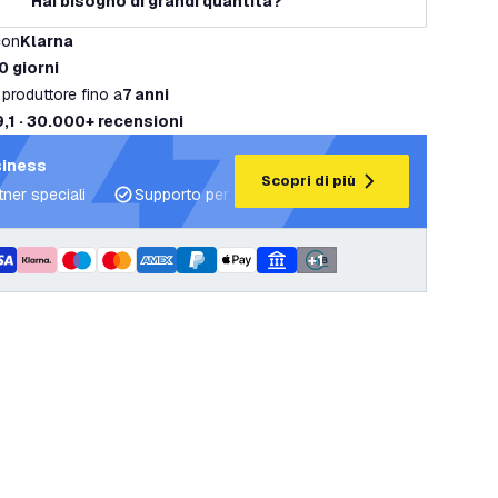
Hai bisogno di grandi quantità?
con
Klarna
0 giorni
 produttore fino a
7 anni
9,1 · 30.000+ recensioni
siness
Scopri di più
tner speciali
Supporto per progetti e piani di illuminazione
+
1