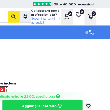
Oltre 40.000 recensioni
4.6 stelle di valutazione
Collaborare come
0
Lista desideri
0
professionista?
Account
Carrello
cerca
Scopri i vantaggi
aziendali
Servizio clien
Assistenza cl
va inclusa
ettuato entro le 22:00, spedito oggi
aggiungi al carrello
tità
umenta quantità
aggiungi alla lis