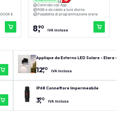
Controllo con App
C
RGB e da caldo a luce diurna
P
 4000K &
Possibilità di programmazione oraria
R
8
,
7
90
IVA inclusa
Applique da Esterno LED Solare - Elara - Nero
12
,
90
IVA inclusa
IP68 Connettore Impermeabile
3
,
90
IVA inclusa