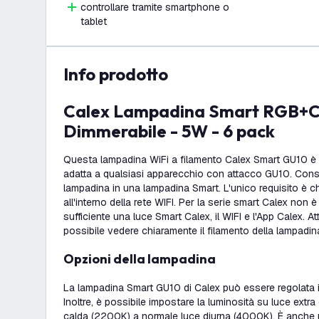
controllare tramite smartphone o
tablet
info prodotto
Calex Lampadina Smart RGB+CCT LED GU10
Dimmerabile - 5W - 6 pack
Questa lampadina WiFi a filamento Calex Smart GU10 è
adatta a qualsiasi apparecchio con attacco GU10. Conse
lampadina in una lampadina Smart. L'unico requisito è ch
all'interno della rete WIFI. Per la serie smart Calex non è
sufficiente una luce Smart Calex, il WIFI e l'App Calex. At
possibile vedere chiaramente il filamento della lampadin
Opzioni della lampadina
La lampadina Smart GU10 di Calex può essere regolata i
Inoltre, è possibile impostare la luminosità su luce extr
calda (2200K) a normale luce diurna (4000K). È anche p