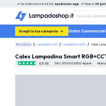
Se ordini entro le 22:00,
spedizione oggi
Reso in
30 gior
Ordini Commerciali
Scegli la tua categoria
Indietro
Lampadine LED
Lampadine GU10
Calex Lam
Calex Lampadina Smart RGB+CCT
4.6 (9)
SKU
:
5001002600-6pack
Marc
4.6 stelle di valutazione