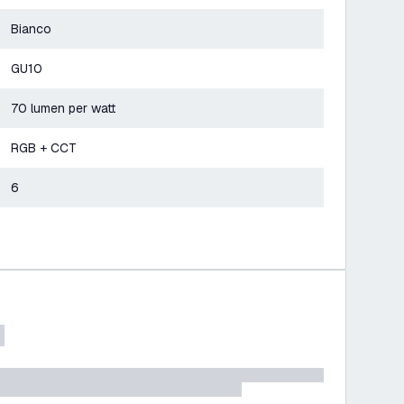
Bianco
GU10
70 lumen per watt
RGB + CCT
6