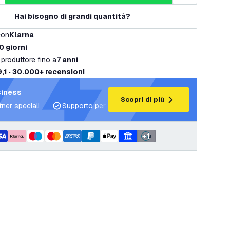
Hai bisogno di grandi quantità?
con
Klarna
0 giorni
 produttore fino a
7 anni
9,1 · 30.000+ recensioni
siness
Scopri di più
tner speciali
Supporto per progetti e piani di illuminazione
+
1