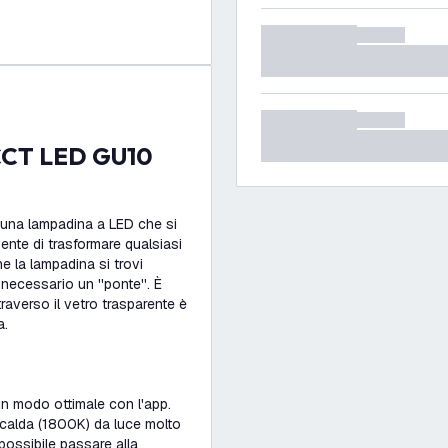
 una lampadina a LED che si
nte di trasformare qualsiasi
e la lampadina si trovi
 necessario un ''ponte''. È
traverso il vetro trasparente è
a.
n modo ottimale con l'app.
a calda (1800K) da luce molto
ossibile passare alla