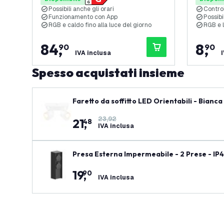
Possibili anche gli orari
Control
Funzionamento con App
Possibi
RGB e caldo fino alla luce del giorno
RGB e l
84
,
8
,
90
90
IVA inclusa
Spesso acquistati insieme
Faretto da soffitto LED Orientabili - Bianca
23,92
21
,
48
IVA inclusa
Presa Esterna Impermeabile - 2 Prese - IP4
19
,
90
IVA inclusa