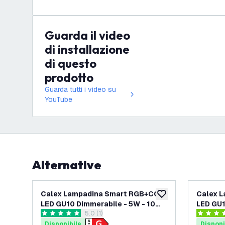
Guarda il video
di installazione
di questo
prodotto
Guarda tutti i video su
YouTube
Alternative
Calex Lampadina Smart RGB+CCT
Calex 
aggiungi alla lista des
LED GU10 Dimmerabile - 5W - 10
LED GU1
apri il cassetto delle recensioni
5.0 (1)
pack
5 stelle di valutazione
4.4 stelle
Disponibile
Disponi