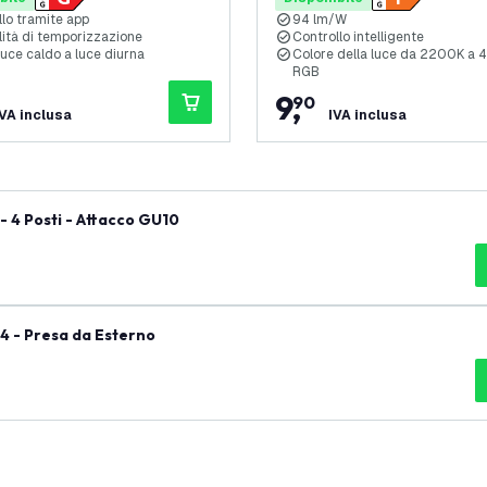
lo tramite app
94 lm/W
lità di temporizzazione
Controllo intelligente
uce caldo a luce diurna
Colore della luce da 2200K a
RGB
9
,
90
IVA inclusa
IVA inclusa
 - 4 Posti - Attacco GU10
4 - Presa da Esterno