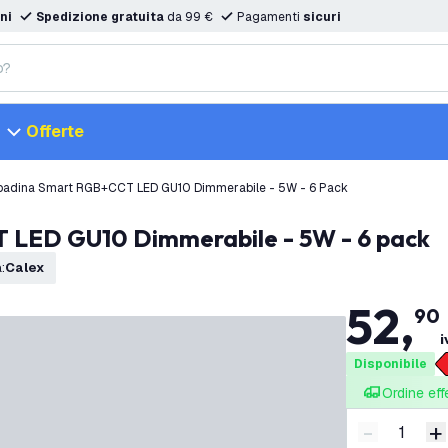
ni
Spedizione gratuita
da 99 €
Pagamenti
sicuri
Offerte
padina Smart RGB+CCT LED GU10 Dimmerabile - 5W - 6 Pack
 LED GU10 Dimmerabile - 5W - 6 pack
a
:
Calex
52
,
90
i
Disponibile
Ordine eff
-
+
Riduci quan
A