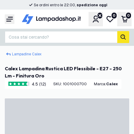
Se ordini entro le 22:00,
spedizione oggi
0
0
Account
Lista desider
Carr
Menu
Cosa stai cercando?
cerc
Lampadine Calex
Calex Lampadina Rustica LED Flessibile - E27 - 250
Lm - Finitura Oro
4.5 (12)
SKU
:
1001000700
Marca
:
Calex
4.5 stelle di valutazione