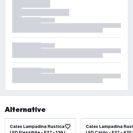
Alternative
Calex Lampadina Rustica
Calex Lampadina Rus
aggiungi alla lista desideri
LED Flessibile - E27 - 136 Lm
LED Caldo - E27 - 470