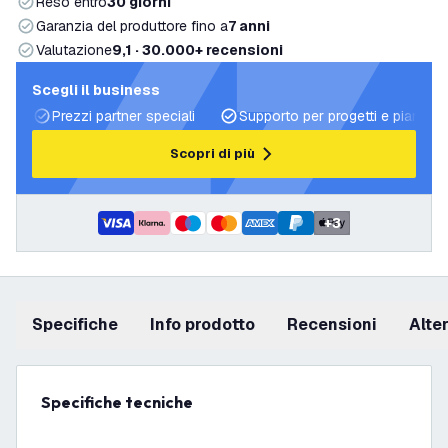
Reso entro
30 giorni
Garanzia del produttore fino a
7 anni
Valutazione
9,1 · 30.000+ recensioni
Scegli il business
Prezzi partner speciali
Supporto per progetti e piani di 
Scopri di più
+
3
Specifiche
info prodotto
recensioni
Alt
Specifiche tecniche