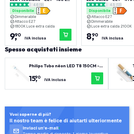
apri il cassetto delle recensioni
4.6 (9)
apri il casset
4.5 (13)
- Titanio
Oro
4.6 stelle di valutazione
4.5 stelle di valutazione
Disponibile
Disponibile
Dimmerabile
Attacco E27
Attacco E27
Dimmerabile
1800K Luce extra calda
Luce extra calda 2100K
9
,
8
,
90
90
IVA inclusa
IVA inclusa
Spesso acquistati insieme
Philips Tubo néon LED T8 150CM - 2
0,5W - 6500K - 151lm/W - Alta effici
15
,
90
enza
IVA inclusa
Vuoi saperne di più?
Il nostro team è felice di aiutarti ulteriormente
Inviaci un’e-mail