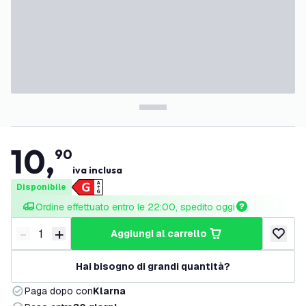
10
,
90
iva inclusa
Disponibile
Ordine effettuato entro le 22:00, spedito oggi
-
+
aggiungi al carrello
Riduci quantità
Aumenta quantità
aggiungi 
Hai bisogno di grandi quantità?
Paga dopo con
Klarna