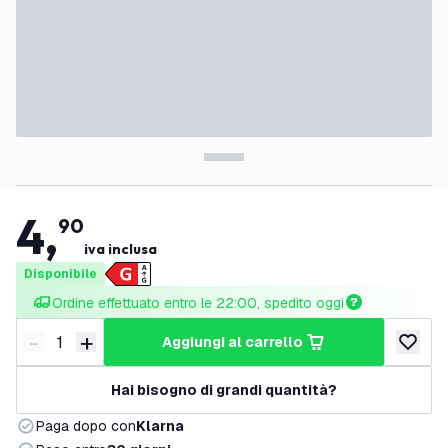
4
,
90
iva inclusa
Disponibile
Ordine effettuato entro le 22:00, spedito oggi
-
+
aggiungi al carrello
Riduci quantità
Aumenta quantità
aggiungi 
Hai bisogno di grandi quantità?
Paga dopo con
Klarna