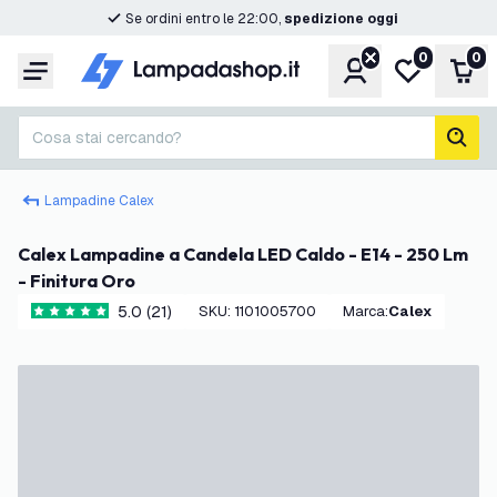
Se ordini entro le 22:00,
spedizione oggi
0
0
Account
Lista desider
Carr
Menu
Cosa stai cercando?
cerc
Lampadine Calex
Calex Lampadine a Candela LED Caldo - E14 - 250 Lm
- Finitura Oro
5.0 (21)
SKU
:
1101005700
Marca
:
Calex
5 stelle di valutazione