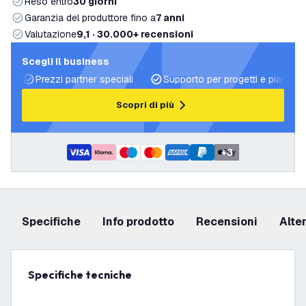
Reso entro
30 giorni
Garanzia del produttore fino a
7 anni
Valutazione
9,1 · 30.000+ recensioni
Scegli il business
Prezzi partner speciali
Supporto per progetti e piani di 
Scopri di più
+
3
Specifiche
info prodotto
recensioni
Alt
Specifiche tecniche