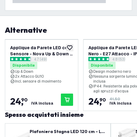
Alternative
Applique da Parete LED con
Applique da Parete LE
aggiungi alla lista desideri
Sensore - Nova Up & Down -
Nero - E27 Attacco - 
apri il cassetto delle recensioni
4.7 (49)
apri il casset
4.8 (53)
GU10 - Nero
4.7 stelle di valutazione
4.8 stelle di valutazione
Disponibile
Disponibile
Up & Down
Design moderno nero
2x Attacco GU10
Nessuna sorgente lumin
Incl. sensore di movimento
inclusa
IP44: Resistente alla pol
agli spruzzi d'acqua
24
,
24
,
90
90
41,50
IVA inclusa
IVA inclusa
Spesso acquistati insieme
Plafoniera Stagna LED 120 cm - LE