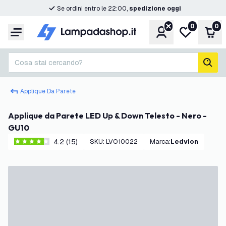
Se ordini entro le 22:00,
spedizione oggi
0
0
Account
Lista desider
Carr
Menu
Cosa stai cercando?
cerc
Applique Da Parete
Applique da Parete LED Up & Down Telesto - Nero -
GU10
4.2 (15)
SKU
:
LVO10022
Marca
:
Ledvion
4.2 stelle di valutazione