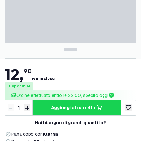
12
,
90
iva inclusa
Disponibile
Ordine effettuato entro le 22:00, spedito oggi
-
+
aggiungi al carrello
Riduci quantità
Aumenta quantità
aggiungi 
Hai bisogno di grandi quantità?
Paga dopo con
Klarna