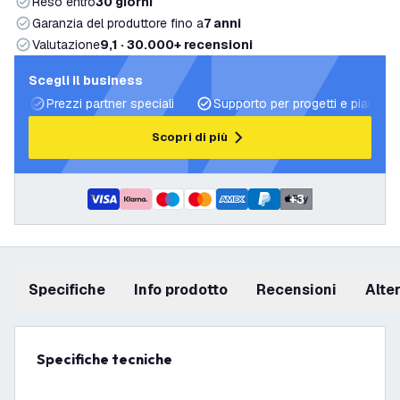
Reso entro
30 giorni
Garanzia del produttore fino a
7 anni
Valutazione
9,1 · 30.000+ recensioni
Scegli il business
Prezzi partner speciali
Supporto per progetti e piani di 
Scopri di più
+
3
Specifiche
info prodotto
recensioni
Alt
Specifiche tecniche