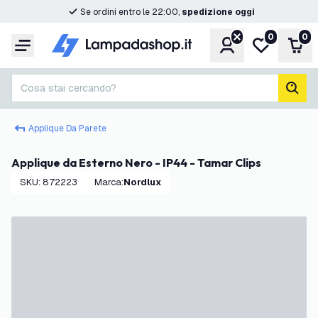
Se ordini entro le 22:00,
spedizione oggi
0
0
Account
Lista desider
Carr
Menu
Cosa stai cercando?
cerc
Applique Da Parete
Applique da Esterno Nero - IP44 - Tamar Clips
SKU
:
872223
Marca
:
Nordlux