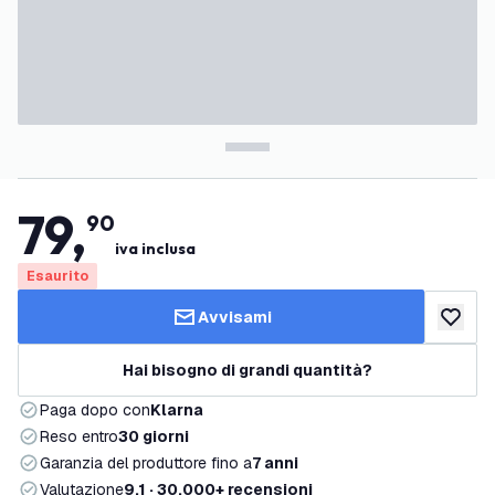
79
,
90
iva inclusa
Esaurito
Avvisami
aggiungi 
Hai bisogno di grandi quantità?
Paga dopo con
Klarna
Reso entro
30 giorni
Garanzia del produttore fino a
7 anni
Valutazione
9,1 · 30.000+ recensioni