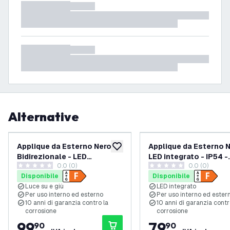
Alternative
Applique da Esterno Nero -
Applique da Esterno N
aggiungi alla lista desideri
Bidirezionale - LED
LED integrato - IP54 -
0.0 (0)
0.0 (0)
integrato - IP44 - Canto 2 -
Valopin - 10 anni di g
0 stelle di valutazione
0 stelle di valutazione
Disponibile
Disponibile
10 anni di garanzia
Luce su e giù
LED integrato
Per uso interno ed esterno
Per uso interno ed ester
10 anni di garanzia contro la
10 anni di garanzia contr
corrosione
corrosione
99
,
79
,
90
90