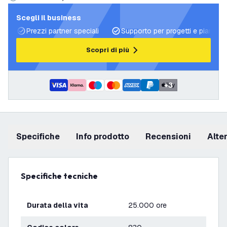
Scegli il business
Prezzi partner speciali
Supporto per progetti e piani di 
Scopri di più
+
3
Specifiche
info prodotto
recensioni
Alt
Specifiche tecniche
Durata della vita
25.000 ore