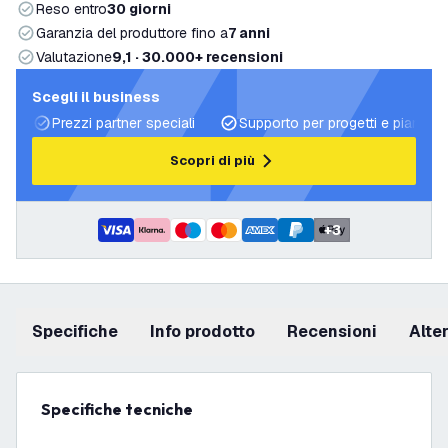
Reso entro
30 giorni
Garanzia del produttore fino a
7 anni
Valutazione
9,1 · 30.000+ recensioni
Scegli il business
Prezzi partner speciali
Supporto per progetti e piani di 
Scopri di più
+
3
Specifiche
info prodotto
recensioni
Alt
Specifiche tecniche