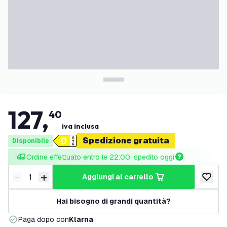
127
,
40
iva inclusa
Spedizione gratuita
Disponibile
Ordine effettuato entro le 22:00, spedito oggi
-
+
aggiungi al carrello
Riduci quantità
Aumenta quantità
aggiungi 
Hai bisogno di grandi quantità?
Paga dopo con
Klarna