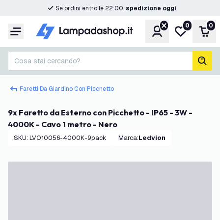
Se ordini entro le 22:00,
spedizione oggi
0
0
Account
Lista desider
Carr
Menu
Cosa stai cercando?
cerc
Faretti Da Giardino Con Picchetto
9x Faretto da Esterno con Picchetto - IP65 - 3W -
4000K - Cavo 1 metro - Nero
SKU
:
LVO10056-4000K-9pack
Marca
:
Ledvion