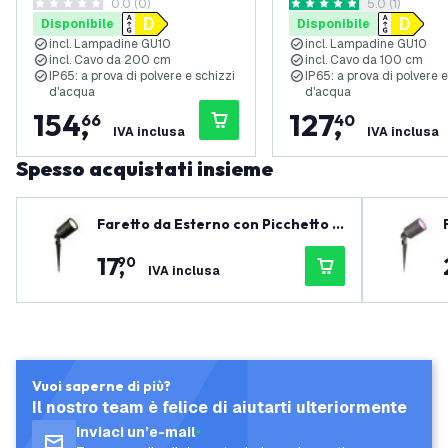
0.0 (0)
apri il casset
5.0 (1)
4000K - Cavo con Spina 2
4000K - Cavo con Spi
0 stelle di valutazione
5 stelle di valutazione
Disponibile
Disponibile
Metri - Nero
Metri - Antracite
incl. Lampadine GU10
incl. Lampadine GU10
incl. Cavo da 200 cm
incl. Cavo da 100 cm
IP65: a prova di polvere e schizzi
IP65: a prova di polvere e
d'acqua
d'acqua
154
,
127
,
66
40
IVA inclusa
IVA inclusa
Spesso acquistati insieme
Faretto da Esterno con Picchetto -
IP65 - 3W - 2700K - Cavo con Spina
17
,
90
2 Metri - Nero
IVA inclusa
Vuoi saperne di più?
Il nostro team è felice di aiutarti ulteriormente
Inviaci un’e-mail