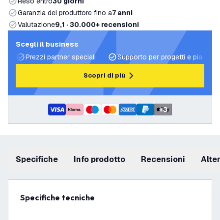
Reso entro
30 giorni
Garanzia del produttore fino a
7 anni
Valutazione
9,1 · 30.000+ recensioni
Scegli il business
Prezzi partner speciali
Supporto per progetti e piani di 
Scopri di più
+
3
Specifiche
info prodotto
recensioni
Alt
Specifiche tecniche