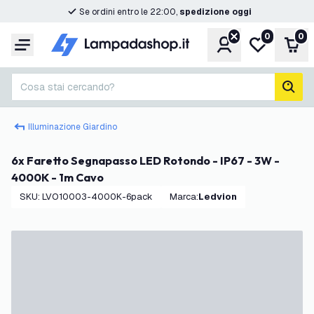
Se ordini entro le 22:00,
spedizione oggi
0
0
Account
Lista desider
Carr
Menu
Cosa stai cercando?
cerc
Illuminazione Giardino
6x Faretto Segnapasso LED Rotondo - IP67 - 3W -
4000K - 1m Cavo
SKU
:
LVO10003-4000K-6pack
Marca
:
Ledvion