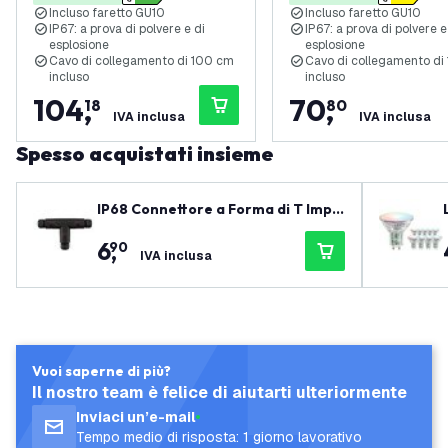
Incluso faretto GU10
Incluso faretto GU10
IP67: a prova di polvere e di
IP67: a prova di polvere e
esplosione
esplosione
Cavo di collegamento di 100 cm
Cavo di collegamento di
incluso
incluso
104
,
70
,
18
80
IVA inclusa
IVA inclusa
Spesso acquistati insieme
IP68 Connettore a Forma di T Impe
rmeabile
6
,
90
IVA inclusa
Vuoi saperne di più?
Il nostro team è felice di aiutarti ulteriormente
Inviaci un’e-mail
Tempo medio di risposta: 1 giorno lavorativo