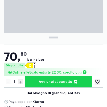
70
,
80
iva inclusa
Disponibile
Ordine effettuato entro le 22:00, spedito oggi
-
+
aggiungi al carrello
Riduci quantità
Aumenta quantità
aggiungi 
Hai bisogno di grandi quantità?
Paga dopo con
Klarna