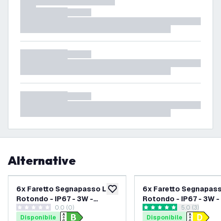
Alternative
6x Faretto Segnapasso LED
6x Faretto Segnapas
aggiungi alla lista desideri
Rotondo - IP67 - 3W -
Rotondo - IP67 - 3W 
0.0 (0)
apri il casset
5.0 (3)
4000K - 1m Cavo - Nero
- 1m Cavo
0 stelle di valutazione
5 stelle di valutazione
Disponibile
Disponibile