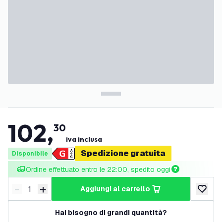
102
,
30
iva inclusa
Spedizione gratuita
Disponibile
Ordine effettuato entro le 22:00, spedito oggi
-
+
aggiungi al carrello
Riduci quantità
Aumenta quantità
aggiungi 
Hai bisogno di grandi quantità?