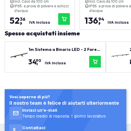
incl. Cavo da 100 cm
incl. Cavo da 100 cm
IP65: a prova di polvere e schizzi
IP65: a prova di polvere e
d'acqua
d'acqua
52
,
136
,
36
94
IVA inclusa
IVA inclusa
Spesso acquistati insieme
1m Sistema a Binario LED - 2 Farett
i GU10 - Dimmerabile - Binario Mon
34
,
90
ofase - Nero
IVA inclusa
Vuoi saperne di più?
Il nostro team è felice di aiutarti ulteriormente
Inviaci un’e-mail
Tempo medio di risposta: 1 giorno lavorativo
Contattaci