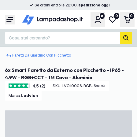
Se ordini entro le 22:00,
spedizione oggi
0
0
Account
Lista desider
Carr
Menu
Cosa stai cercando?
cerc
Faretti Da Giardino Con Picchetto
6x Smart Faretto da Esterno con Picchetto - IP65 -
4.9W - RGB+CCT - 1M Cavo - Aluminio
4.5 (2)
SKU
:
LVO10006-RGB-6pack
4.5 stelle di valutazione
Marca
:
Ledvion