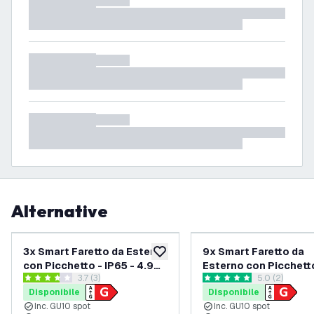
Alternative
3x Smart Faretto da Esterno
9x Smart Faretto da
aggiungi alla lista desideri
con Picchetto - IP65 - 4.9W
Esterno con Picchett
apri il cassetto delle recensioni
3.7 (3)
apri il casset
5.0 (2)
- RGB+CCT - 1M Cavo -
IP65 - 4.9W - RGB+CC
3.7 stelle di valutazione
5 stelle di valutazione
Disponibile
Disponibile
Aluminio
Cavo - Aluminio
Inc. GU10 spot
Inc. GU10 spot