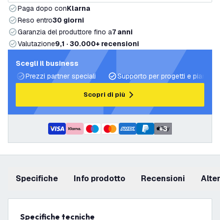
Paga dopo con
Klarna
Reso entro
30 giorni
Garanzia del produttore fino a
7 anni
Valutazione
9,1 · 30.000+ recensioni
Scegli il business
Prezzi partner speciali
Supporto per progetti e piani di 
Scopri di più
+
3
Specifiche
info prodotto
recensioni
Alt
Specifiche tecniche