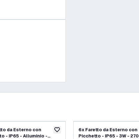
tto da Esterno con
6x Faretto da Esterno con
ideri
aggiungi alla lista desideri
o - IP65 - Alluminio -
Picchetto - IP65 - 3W - 27