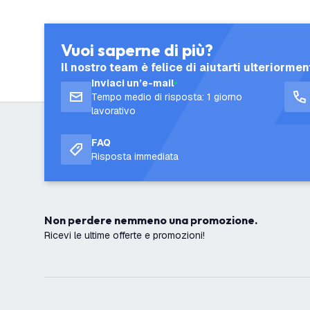
Vuoi saperne di più?
Il nostro team è felice di aiutarti ulteriormen
Inviaci un’e-mail
Tempo medio di risposta: 1 giorno
lavorativo
FAQ
Risposta immediata
Non perdere nemmeno una promozione.
Ricevi le ultime offerte e promozioni!