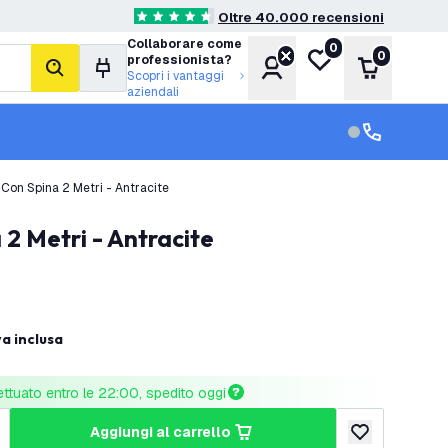
Oltre 40.000 recensioni
4.6 stelle di valutazione
Collaborare come
0
Lista desideri
0
professionista?
Account
Carrello
cerca
Scopri i vantaggi
aziendali
Servizio clien
Assistenza cl
 Con Spina 2 Metri - Antracite
 2 Metri - Antracite
va inclusa
ettuato entro le 22:00, spedito oggi
aggiungi al carrello
tità
umenta quantità
aggiungi alla lis