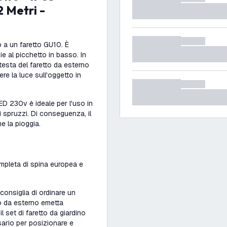
 Metri -
 a un faretto GU10. È
ie al picchetto in basso. In
testa del faretto da esterno
re la luce sull'oggetto in
LED 230v è ideale per l'uso in
li spruzzi. Di conseguenza, il
e la pioggia.
ompleta di spina europea e
 consiglia di ordinare un
to da esterno emetta
l set di faretto da giardino
sario per posizionare e