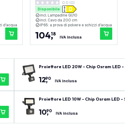
elle recensioni
0.0 (0)
ntracite
Cavo con Spina 2 Metri - Antracite
Cav
0 stelle di valutazione
0 st
Disponibile
Di
incl. Lampadine GU10
i
incl. Cavo da 200 cm
i
zzi d'acqua
IP65: a prova di polvere e schizzi d'acqua
I
104
,
1
18
IVA inclusa
Proiettore LED 20W - Chip Osram LED - Senso
12
,
90
IVA inclusa
Proiettore LED 10W - Chip Osram LED - Senso
10
,
90
IVA inclusa