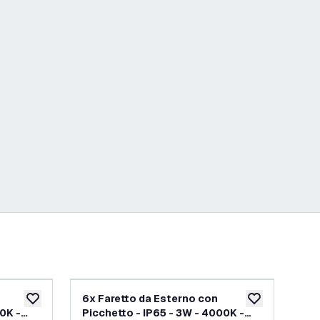
6x Faretto da Esterno con
6x 
aggiungi alla lista desideri
aggiungi alla lis
00K -
Picchetto - IP65 - 3W - 4000K -
Pic