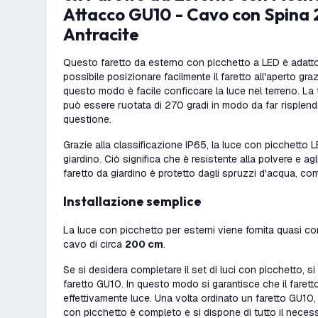
Attacco GU10 - Cavo con Spina 2
Antracite
Questo faretto da esterno con picchetto a LED è adatto
possibile posizionare facilmente il faretto all'aperto graz
questo modo è facile conficcare la luce nel terreno. La 
può essere ruotata di 270 gradi in modo da far risplende
questione.
Grazie alla classificazione IP65, la luce con picchetto 
giardino. Ciò significa che è resistente alla polvere e ag
faretto da giardino è protetto dagli spruzzi d'acqua, com
Installazione semplice
La luce con picchetto per esterni viene fornita quasi c
cavo di circa
200 cm
.
Se si desidera completare il set di luci con picchetto, si
faretto GU10. In questo modo si garantisce che il faret
effettivamente luce. Una volta ordinato un faretto GU10, i
con picchetto è completo e si dispone di tutto il neces