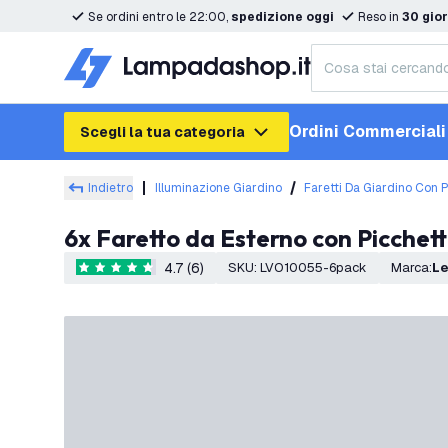
Se ordini entro le 22:00,
spedizione oggi
Reso in
30 gior
Ordini Commerciali
Scegli la tua categoria
Indietro
Illuminazione Giardino
Faretti Da Giardino Con 
6x Faretto da Esterno con Picchet
4.7 (6)
SKU
:
LVO10055-6pack
Marca
:
L
4.7 stelle di valutazione