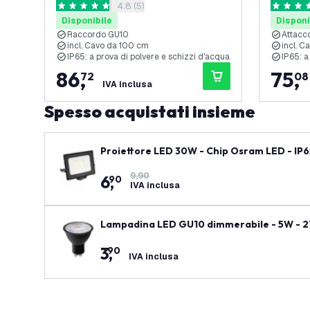
apri il cassetto delle recensioni
4.8 (5)
Cavo con Spina 2 Metri - Nero
Attacco
4.8 stelle di valutazione
4.8 stelle
Metri -
Disponibile
Disponi
Raccordo GU10
Attacc
incl. Cavo da 100 cm
incl. 
IP65: a prova di polvere e schizzi d'acqua
IP65: a
86
,
75
,
72
08
IVA inclusa
Spesso acquistati insieme
Proiettore LED 30W - Chip Osram LED - IP6
9,90
6
,
90
IVA inclusa
Lampadina LED GU10 dimmerabile - 5W - 2
3
,
90
IVA inclusa