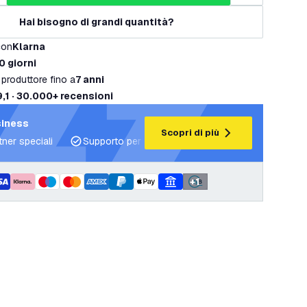
Hai bisogno di grandi quantità?
con
Klarna
0 giorni
 produttore fino a
7 anni
9,1 · 30.000+ recensioni
siness
Scopri di più
tner speciali
Supporto per progetti e piani di illuminazione
+
1