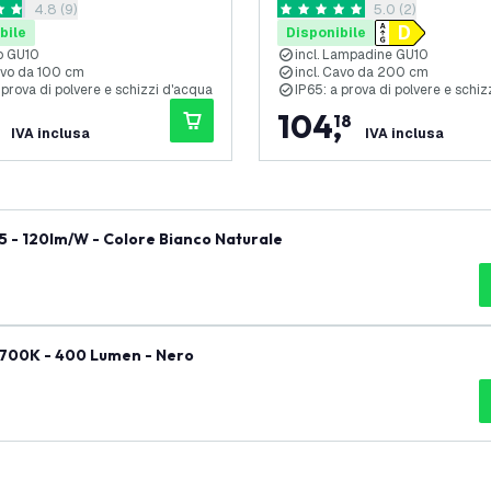
apri il cassetto delle recensioni
4.8 (9)
apri il cassetto d
5.0 (2)
 GU10 - Cavo con Spina 1
Cavo con Spina 2 Metri - A
 di valutazione
5 stelle di valutazione
 Antracite
bile
Disponibile
o GU10
incl. Lampadine GU10
Cavo da 100 cm
incl. Cavo da 200 cm
 prova di polvere e schizzi d'acqua
IP65: a prova di polvere e schi
104
,
18
IVA inclusa
IVA inclusa
5 - 120lm/W - Colore Bianco Naturale
700K - 400 Lumen - Nero