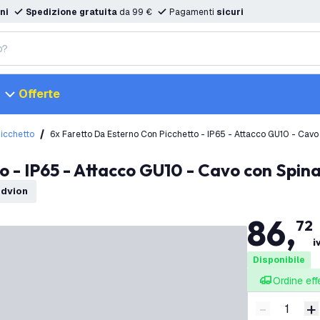
ni
Spedizione gratuita
da 99 €
Pagamenti
sicuri
Offerte
Picchetto
6x Faretto Da Esterno Con Picchetto - IP65 - Attacco GU10 - Cavo
to - IP65 - Attacco GU10 - Cavo con Spina
edvion
86
,
72
i
Disponibile
Ordine eff
-
+
Riduci quan
A