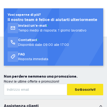
Vuoi saperne di più?
Il nostro team è felice di aiutarti ulteriormente
Inviaci un’e-mail
Tempo medio di risposta: 1 giorno lavorativo
Contattaci
Disponibili dalle 09:00 alle 17:00
FAQ
Risposta immediata
Non perdere nemmeno una promozione.
Ricevi le ultime offerte e promozioni!
Sottoscrivi!
Assistenza clienti