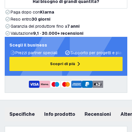
Hai bisogno di grandi quantità?
Paga dopo con
Klarna
Reso entro
30 giorni
Garanzia del produttore fino a
7 anni
Valutazione
9,1 · 30.000+ recensioni
Scegli il business
Prezzi partner speciali
Supporto per progetti e piani di 
Scopri di più
+
3
Specifiche
info prodotto
recensioni
Alt