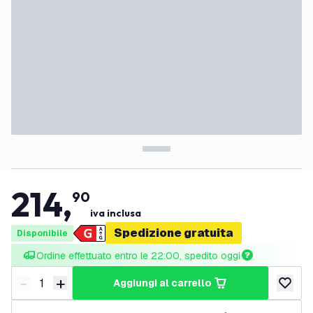
214
,
90
iva inclusa
Spedizione gratuita
Disponibile
Ordine effettuato entro le 22:00, spedito oggi
-
+
aggiungi al carrello
Riduci quantità
Aumenta quantità
aggiungi 