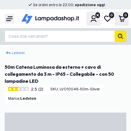
Se ordini entro le 22:00,
spedizione oggi
0
0
Account
Lista desider
Carr
Menu
Cosa stai cercando?
cerc
Ledvion
50m Catena Luminosa da esterno + cavo di
collegamento da 3 m - IP65 - Collegabile - con 50
lampadine LED
2.5 (2)
SKU
:
LVO10049-50m-Silver
2.5 stelle di valutazione
Marca
:
Ledvion