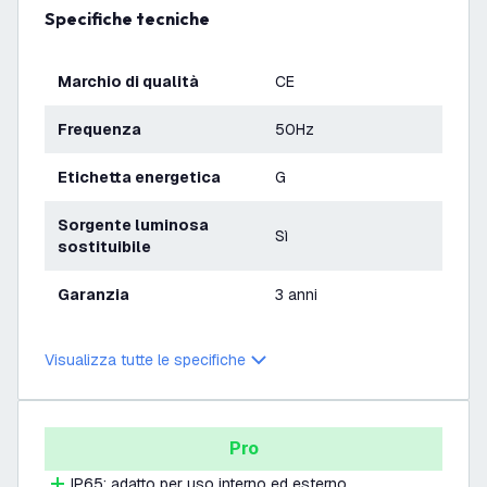
Specifiche tecniche
Marchio di qualità
CE
Frequenza
50Hz
Etichetta energetica
G
Sorgente luminosa
Sì
sostituibile
Garanzia
3 anni
Visualizza tutte le specifiche
Pro
IP65: adatto per uso interno ed esterno