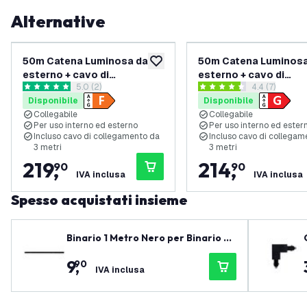
Alternative
50m Catena Luminosa da
50m Catena Luminosa
aggiungi alla lista desideri
esterno + cavo di
esterno + cavo di
apri il cassetto delle recensioni
5.0 (2)
apri il casset
4.4 (7)
collegamento da 3 m - IP65
collegamento da 3 m 
5 stelle di valutazione
4.4 stelle di valutazione
Disponibile
Disponibile
- Collegabile - con 50
- Collegabile - con 50
Collegabile
Collegabile
lampadine LED
lampadine LED
Per uso interno ed esterno
Per uso interno ed ester
Incluso cavo di collegamento da
Incluso cavo di collegam
3 metri
3 metri
219
,
214
,
90
90
IVA inclusa
IVA inclusa
Spesso acquistati insieme
Binario 1 Metro Nero per Binario M
onofase
9
,
90
IVA inclusa