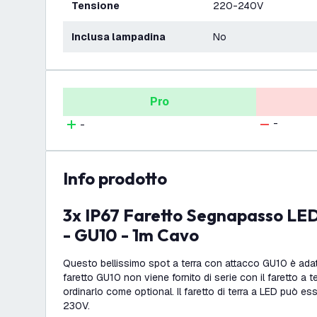
Tensione
220-240V
Inclusa lampadina
No
Pro
-
-
info prodotto
3x IP67 Faretto Segnapasso LED Rotondo - Nero
- GU10 - 1m Cavo
Questo bellissimo spot a terra con attacco GU10 è adatt
faretto GU10 non viene fornito di serie con il faretto a te
ordinarlo come optional. Il faretto di terra a LED può es
230V.