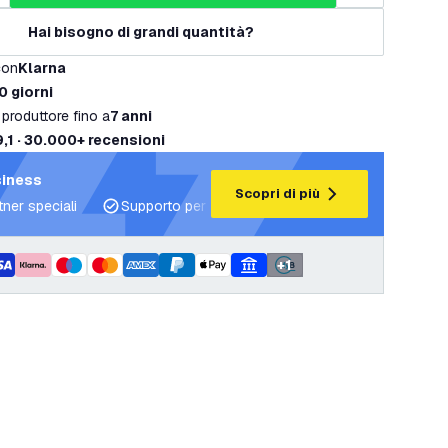
Hai bisogno di grandi quantità?
con
Klarna
0 giorni
 produttore fino a
7 anni
9,1 · 30.000+ recensioni
siness
Scopri di più
tner speciali
Supporto per progetti e piani di illuminazione
+
1