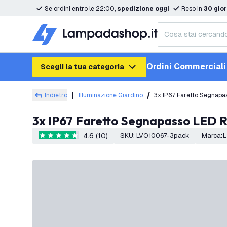
Se ordini entro le 22:00,
spedizione oggi
Reso in
30 gior
Ordini Commerciali
Scegli la tua categoria
Indietro
Illuminazione Giardino
3x IP67 Faretto Segnapa
3x IP67 Faretto Segnapasso LED 
4.6 (10)
SKU
:
LVO10067-3pack
Marca
:
4.6 stelle di valutazione