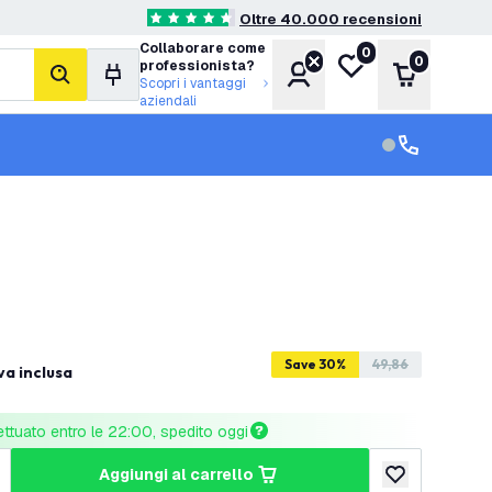
Oltre 40.000 recensioni
4.6 stelle di valutazione
Collaborare come
0
Lista desideri
0
professionista?
Account
Carrello
cerca
Scopri i vantaggi
aziendali
Servizio clien
Assistenza cl
Save 30%
49,86
va inclusa
ettuato entro le 22:00, spedito oggi
aggiungi al carrello
tità
umenta quantità
aggiungi alla lis