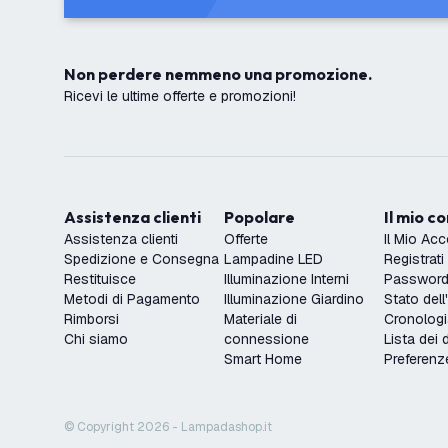
Non perdere nemmeno una promozione.
Ricevi le ultime offerte e promozioni!
Assistenza clienti
Popolare
Il mio c
Assistenza clienti
Offerte
Il Mio Ac
Spedizione e Consegna
Lampadine LED
Registrati
Restituisce
Illuminazione Interni
Password 
Metodi di Pagamento
Illuminazione Giardino
Stato dell
Rimborsi
Materiale di
Cronologi
Chi siamo
connessione
Lista dei 
Smart Home
Preferenz
© Copyright 2026 - Lampadashop.it