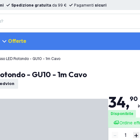
ni
Spedizione gratuita
da 99 €
Pagamenti
sicuri
Offerte
sso LED Rotondo - GU10 - 1m Cavo
Rotondo - GU10 - 1m Cavo
Ledvion
34
,
90
i
Disponibile
Ordine eff
-
+
Riduci quan
A