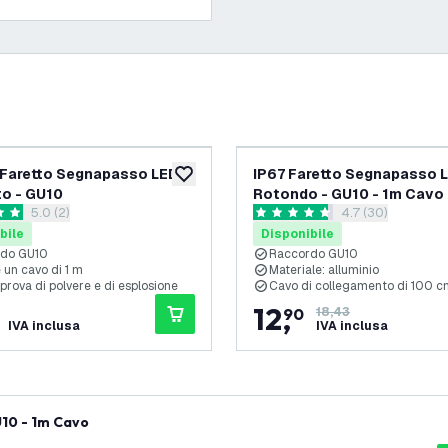
 Faretto Segnapasso LED
IP67 Faretto Segnapasso 
ideri
aggiungi alla lista desideri
o - GU10
Rotondo - GU10 - 1m Cavo
apri il cassetto delle recensioni
5.0 (2)
apri il cassetto d
4.7 (30)
i valutazione
4.7 stelle di valutazione
bile
Disponibile
rdo GU10
Raccordo GU10
 un cavo di 1 m
Materiale: alluminio
 prova di polvere e di esplosione
Cavo di collegamento di 100 c
12
,
90
18,43
IVA inclusa
IVA inclusa
10 - 1m Cavo