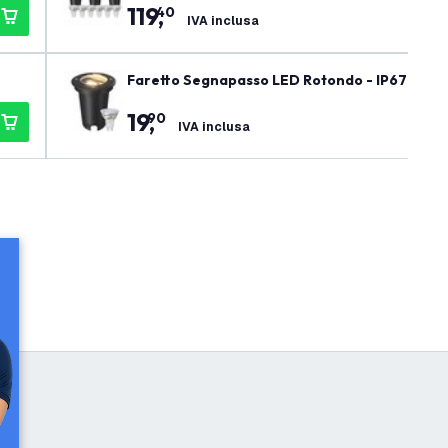
119
,
40
IVA inclusa
Faretto Segnapasso LED Rotondo - IP67 - 3W -
19
,
90
IVA inclusa