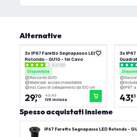
Alternative
-
30
%
3x IP67 Faretto Segnapasso LED
3x IP67
aggiungi alla lista des
Rotondo - GU10 - 1m Cavo
Quadrat
apri il cassetto delle recensioni
4.2 (10)
4.2 stelle di valutazione
5 stelle d
Disponibile
Disponi
Raccordo GU10
Racco
Materiale: acciaio inossidabile
Include
incl. Cavo di collegamento da 100 cm
IP67: a
29
,
43
,
70
42,43
81
IVA inclusa
Spesso acquistati insieme
IP67 Faretto Segnapasso LED Rotondo - GU