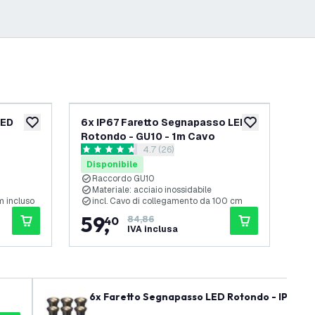
-
30
%
-
30
%
LED
6x IP67 Faretto Segnapasso LED
9x
aggiungi alla lista desideri
aggiungi alla lis
Rotondo - GU10 - 1m Cavo
Ro
elle recensioni
apri il cassetto delle recensioni
4.7 (26)
4.7 stelle di valutazione
3.3 
Disponibile
Di
Raccordo GU10
R
Materiale: acciaio inossidabile
M
m incluso
incl. Cavo di collegamento da 100 cm
C
59
,
1
40
84,86
IVA inclusa
6x Faretto Segnapasso LED Rotondo - IP67 - 3