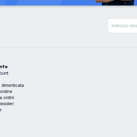
onto
count
dimenticata
'ordine
a ordini
desideri
e